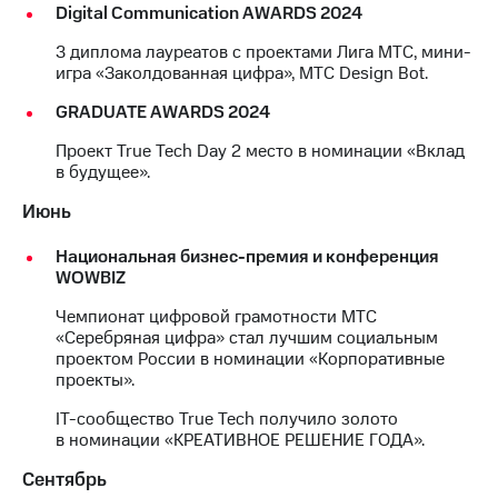
Digital Communication AWARDS 2024
выкупа
акций
3 диплома лауреатов с проектами Лига МТС, мини-
Дивиденды
игра «Заколдованная цифра», МТС Design Bot.
Рынок
облигаций
GRADUATE AWARDS 2024
Описание
Проект True Tech Day 2 место в номинации «Вклад
Еврооблигации-2023
в будущее».
Уведомление
о
Июнь
погашении
именных
Национальная бизнес-премия и конференция
облигаций
WOWBIZ
Другое
Чемпионат цифровой грамотности МТС
Регистратор
«Серебряная цифра» стал лучшим социальным
Реквизиты
проектом России в номинации «Корпоративные
Контакты
проекты».
йчивое развитие
и деловая этика
IT-сообщество True Tech получило золото
в номинации «КРЕАТИВНОЕ РЕШЕНИЕ ГОДА».
На главную
Сентябрь