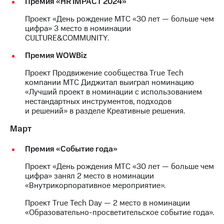
Премия «HR IMPACT 2024»
Раскрытие
информации
Проект «День рождение МТС «30 лет — больше чем
Информация
цифра» 3 место в номинации
акционерам
CULTURE&COMMUNITY.
Документы
ПАО
Премия WOWBiz
"МТС"
Собрания
Проект Продвижение сообщества True Tech
акционеров
компании МТС Диджитал выиграл номинацию
Личный
«Лучший проект в номинации с использованием
кабинет
нестандартных инструментов, подходов
акционера
и решений» в разделе Креативные решения.
Акционерный
капитал
Март
Контроль
и
Премия «Событие года»
аудит
Рынок
Проект «День рождения МТС «30 лет — больше чем
акций
цифра» занял 2 место в номинации
«Внутрикорпоративное мероприятие».
Описание
Программа
Проект True Tech Day — 2 место в номинации
приобретения
«Образовательно-просветительское событие года».
Порядок