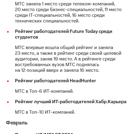
МТС заняла 1 место среди телеком-компаний,
20 место среди бизнес-специальностей, 11 место
МТС
среди IT-специальностей, 16 место среди
о технологиях
технических специальностей.
Достижения
Рейтинг работодателей Future Today среди
студентов
Интервью
МТС впервые вошла общий рейтинг и заняла
Финансовая
23 место, а также в рейтинг среди своей целевой
отчетность
аудитории, заняв 19 место. А в рейтинге среди
востребованных вузов МТС поднялась
Контакты
на 12 позиций вверх и заняла 16 место.
Новости
Рейтинг работодателей HeadHunter
в
регионе
МТС в Топ-6 ИТ-компаний.
м и акционерам
Рейтинг лучший ИТ-работодателей Хабр.Карьера
Корпоративное
МТС в Топ-10 ИТ-компаний.
управление
Февраль
Корпоративный
секретарь