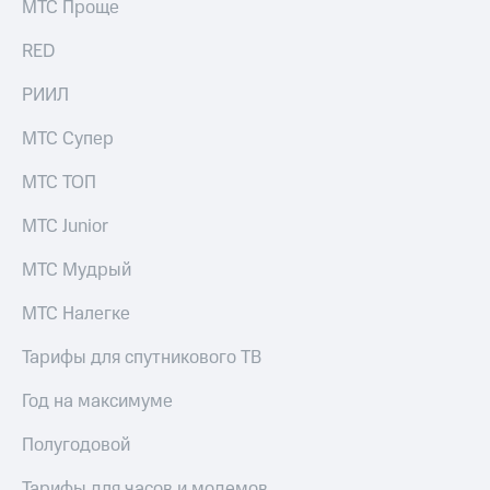
МТС Проще
выкупа
акций
RED
Дивиденды
Рынок
РИИЛ
облигаций
МТС Супер
Описание
Еврооблигации-2023
Уведомление
МТС ТОП
о
погашении
МТС Junior
именных
облигаций
МТС Мудрый
Другое
МТС Налегке
Регистратор
Реквизиты
Тарифы для спутникового ТВ
Контакты
йчивое развитие
Год на максимуме
и деловая этика
На главную
Полугодовой
Тарифы для часов и модемов