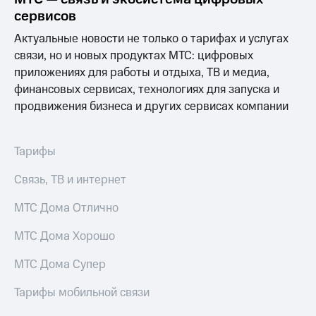
Раскрытие
сервисов
информации
Информация
Актуальные новости не только о тарифах и услугах
акционерам
связи, но и новых продуктах МТС: цифровых
Документы
ПАО
приложениях для работы и отдыха, ТВ и медиа,
"МТС"
финансовых сервисах, технологиях для запуска и
Собрания
продвижения бизнеса и других сервисах компании
акционеров
Личный
кабинет
акционера
Тарифы
Акционерный
капитал
Связь, ТВ и интернет
Контроль
и
МТС Дома Отлично
аудит
Рынок
МТС Дома Хорошо
акций
МТС Дома Супер
Описание
Программа
Тарифы мобильной связи
приобретения
Порядок