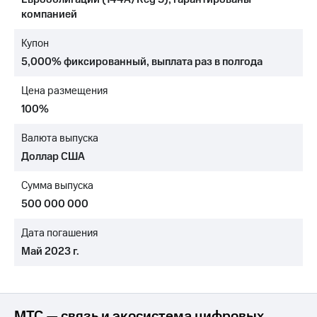
компанией
МТС
о технологиях
Купон
5,000% фиксированный, выплата раз в полгода
Достижения
Интервью
Цена размещения
100%
Финансовая
отчетность
Валюта выпуска
Доллар США
Контакты
Новости
Сумма выпуска
в
500 000 000
регионе
Дата погашения
м и акционерам
Май 2023 г.
Корпоративное
управление
Корпоративный
секретарь
МТС — связь и экосистема цифровых