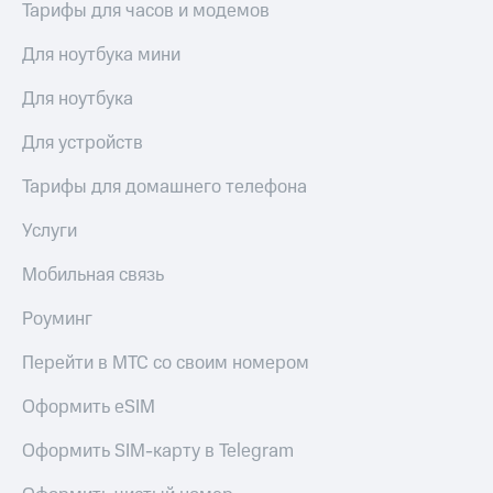
Тарифы для часов и модемов
выкупа
акций
Для ноутбука мини
Дивиденды
Рынок
облигаций
Для ноутбука
Описание
Для устройств
Еврооблигации-2023
Уведомление
Тарифы для домашнего телефона
о
погашении
Услуги
именных
облигаций
Мобильная связь
Другое
Роуминг
Регистратор
Реквизиты
Перейти в МТС со своим номером
Контакты
йчивое развитие
Оформить eSIM
и деловая этика
На главную
Оформить SIM-карту в Telegram