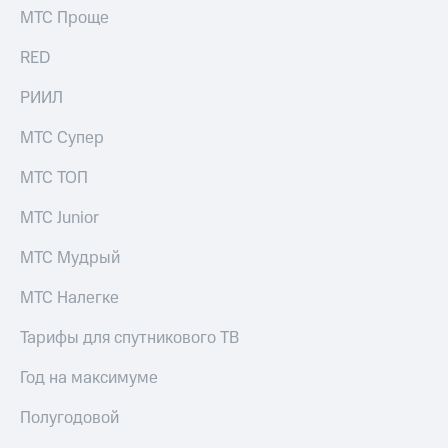
Раскрытие
МТС Проще
информации
Информация
RED
акционерам
Документы
РИИЛ
ПАО
"МТС"
МТС Супер
Собрания
акционеров
Личный
МТС ТОП
кабинет
акционера
МТС Junior
Акционерный
капитал
МТС Мудрый
Контроль
и
МТС Налегке
аудит
Рынок
Тарифы для спутникового ТВ
акций
Год на максимуме
Описание
Программа
Полугодовой
приобретения
Порядок