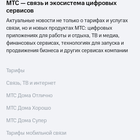
МТС — связь и экосистема цифровых
сервисов
МТС
о технологиях
Актуальные новости не только о тарифах и услугах
связи, но и новых продуктах МТС: цифровых
Достижения
приложениях для работы и отдыха, ТВ и медиа,
Интервью
финансовых сервисах, технологиях для запуска и
продвижения бизнеса и других сервисах компании
Финансовая
отчетность
Контакты
Тарифы
Новости
Связь, ТВ и интернет
в
регионе
МТС Дома Отлично
м и акционерам
МТС Дома Хорошо
Корпоративное
управление
МТС Дома Супер
Корпоративный
Тарифы мобильной связи
секретарь