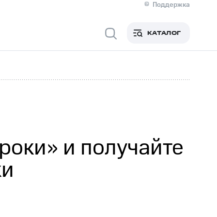
Поддержка
О МТС
я информация
Контакты
КАТАЛОГ
Медиа-центр
кты
Новости в регионе
Инвесторам и акционерам
ция акционерам
Документы
роль и аудит
Рынок акций
й
Описание
р
Реквизиты
Контакты
Устойчивое развитие
Комплаенс и деловая этика
На главную
роки» и получайте
ки