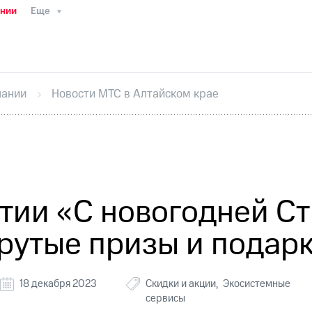
ании
Еще
ТС
Пресс-релизы
МТС о технологиях
ТС
История компании
Руководство региона
Правова
стижения
Интервью
Финансовая отчетность
Конта
пании
Новости МТС в Алтайском крае
тивный секретарь
Раскрытие информации
Информа
ный кабинет акционера
Акционерный капитал
Конт
Порядок выкупа акций
Дивиденды
Рынок облигаци
 погашении именных облигаций
Другое
Регистрато
ытии «С новогодней Ст
рутые призы и подар
18 декабря 2023
Скидки и акции
Экосистемные
сервисы