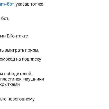
am-бот
, указав тот же
 бот;
ими ВКонтакте
ть выиграть призы.
ромокод на подписку
м победителей,
 пластинок, наушники
открытками
льте новогоднему