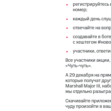
регистрируйтесь 
номер;
каждый день слуш
отвечайте на воп
создавайте в бот
с хештегом #ново
участники, ответ
Все участники акции,
«Чуть-чуть».
А 29 декабря на пря
которые получат друг
Marshall Major III, 
мы отдельно разыгра
Скачивайте приложен
чуду произойти в ва