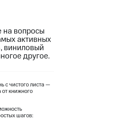
е на вопросы
амых активных
5, виниловый
ногое другое.
нь с чистого листа —
 от книжного
можность
остых шагов: