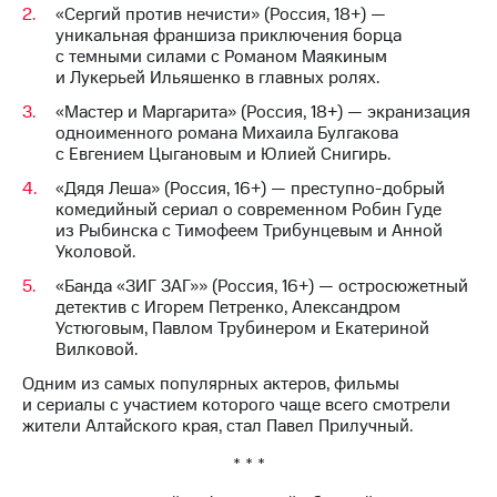
Раскрытие
«Сергий против нечисти» (Россия, 18+) —
информации
уникальная франшиза приключения борца
Информация
с темными силами с Романом Маякиным
акционерам
и Лукерьей Ильяшенко в главных ролях.
Документы
ПАО
«Мастер и Маргарита» (Россия, 18+) — экранизация
"МТС"
одноименного романа Михаила Булгакова
Собрания
с Евгением Цыгановым и Юлией Снигирь.
акционеров
«Дядя Леша» (Россия, 16+) — преступно-добрый
Личный
комедийный сериал о современном Робин Гуде
кабинет
из Рыбинска с Тимофеем Трибунцевым и Анной
акционера
Уколовой.
Акционерный
капитал
«Банда «ЗИГ ЗАГ»» (Россия, 16+) — остросюжетный
Контроль
детектив с Игорем Петренко, Александром
и
Устюговым, Павлом Трубинером и Екатериной
аудит
Вилковой.
Рынок
акций
Одним из самых популярных актеров, фильмы
и сериалы с участием которого чаще всего смотрели
Описание
жители Алтайского края, стал Павел Прилучный.
Программа
* * *
приобретения
Порядок