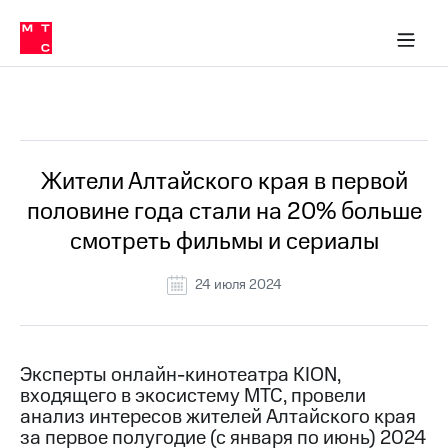
О
сторам и акционерам
Комплаенс и деловая этика
Устойчивое развитие
Медиа-центр
О МТС
О МТС
На главную
компании
О
компании
Стратегия
Стратегия
Все Новости
Карьера
в МТС
Карьера
в МТС
Пресс-
Жители Алтайского края в первой
релизы
История
половине года стали на 20% больше
компании
МТС
смотреть фильмы и сериалы
о технологиях
Руководство
региона
24 июля 2024
Правовая
информация
Контакты
Эксперты онлайн-кинотеатра KION,
входящего в экосистему МТС, провели
Медиа-центр
анализ интересов жителей Алтайского края
Пресс-
за первое полугодие (с января по июнь) 2024
релизы