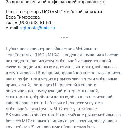
За дополнительной информацией обращайтесь:
выкупа
акций
Пресс-секретарь ПАО «МТС» в Алтайском крае
Дивиденды
Вера Тимофеева
Рынок
тел. 8 (903) 913-81-54
облигаций
e-mail:
vgtimofe@mts.ru
Описание
* * *
Еврооблигации-2023
Уведомление
Публичное акционерное общество «Мобильные
о
ТелеСистемы» (ПАО «МТС») — ведущая компания в России
погашении
по предоставлению услуг мобильной и фиксированной
именных
связи, передачи данных и доступа в интернет, кабельного
облигаций
и спутникового ТВ-вещания; провайдер цифровых сервисов,
Другое
включая финтех и медиа в рамках экосистем и мобильных
Регистратор
приложений; поставщик ИТ-решений в области
Реквизиты
объединенных коммуникаций, интернета вещей,
Контакты
мониторинга, обработки данных, облачных вычислений,
йчивое развитие
кибербезопасности. В России и Беларуси услугами
и деловая этика
мобильной связи Группы МТС пользуются более
На главную
86 миллионов абонентов. На российском рынке мобильного
бизнеса МТС занимает лидирующие позиции, обслуживая
крупнейшую 81-миллионную абонентскую базу.