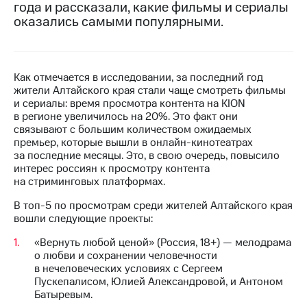
года и рассказали, какие фильмы и сериалы
оказались самыми популярными.
МТС
о технологиях
Достижения
Как отмечается в исследовании, за последний год
Интервью
жители Алтайского края стали чаще смотреть фильмы
и сериалы: время просмотра контента на KION
Финансовая
в регионе увеличилось на 20%. Это факт они
отчетность
связывают с большим количеством ожидаемых
премьер, которые вышли в онлайн-кинотеатрах
Контакты
за последние месяцы. Это, в свою очередь, повысило
интерес россиян к просмотру контента
Новости
на стриминговых платформах.
в
регионе
В топ-5 по просмотрам среди жителей Алтайского края
вошли следующие проекты:
м и акционерам
«Вернуть любой ценой» (Россия, 18+) — мелодрама
Корпоративное
о любви и сохранении человечности
управление
в нечеловеческих условиях с Сергеем
Пускепалисом, Юлией Александровой, и Антоном
Корпоративный
Батыревым.
секретарь