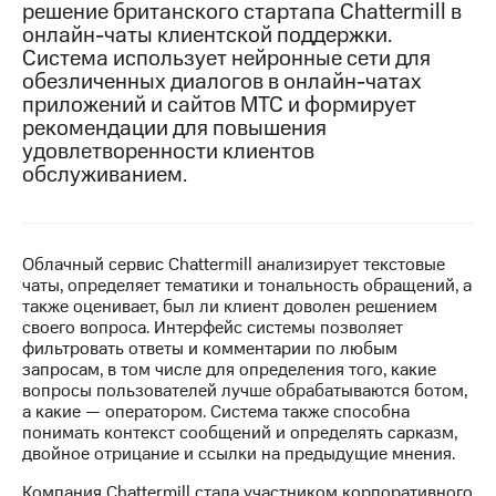
решение британского стартапа Chattermill в
онлайн-чаты клиентской поддержки.
МТС
Система использует нейронные сети для
о технологиях
обезличенных диалогов в онлайн-чатах
Достижения
приложений и сайтов МТС и формирует
рекомендации для повышения
Интервью
удовлетворенности клиентов
обслуживанием.
Финансовая
отчетность
Контакты
Облачный сервис Chattermill анализирует текстовые
чаты, определяет тематики и тональность обращений, а
Новости
также оценивает, был ли клиент доволен решением
в
своего вопроса. Интерфейс системы позволяет
регионе
фильтровать ответы и комментарии по любым
запросам, в том числе для определения того, какие
м и акционерам
вопросы пользователей лучше обрабатываются ботом,
Корпоративное
а какие — оператором. Система также способна
управление
понимать контекст сообщений и определять сарказм,
двойное отрицание и ссылки на предыдущие мнения.
Корпоративный
секретарь
Компания Chattermill стала участником корпоративного