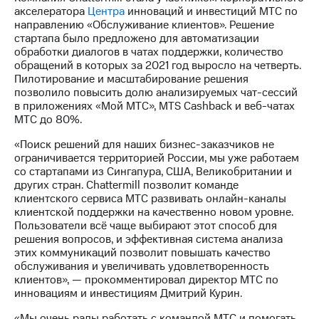
Раскрытие
акселератора
Центра
инноваций и инвестиций МТС по
информации
направлению «Обслуживание клиентов». Решение
Информация
стартапа было предложено для автоматизации
акционерам
обработки диалогов в чатах поддержки, количество
Документы
обращений в которых за 2021 год выросло на четверть.
ПАО
Пилотирование и масштабирование решения
"МТС"
позволило повысить долю анализируемых чат-сессий
Собрания
в приложениях «Мой МТС», MTS Cashback и веб-чатах
акционеров
МТС до 80%.
Личный
кабинет
«Поиск решений для наших бизнес-заказчиков не
акционера
ограничивается территорией России, мы уже работаем
Акционерный
со стартапами из Сингапура, США, Великобритании и
капитал
других стран. Chattermill позволит команде
Контроль
клиентского сервиса МТС развивать онлайн-каналы
и
клиентской поддержки на качественно новом уровне.
аудит
Пользователи всё чаще выбирают этот способ для
Рынок
решения вопросов, и эффективная система анализа
акций
этих коммуникаций позволит повышать качество
обслуживания и увеличивать удовлетворенность
Описание
клиентов», — прокомментировал директор МТС по
Программа
инновациям и инвестициям Дмитрий Курин.
приобретения
Порядок
«Мы очень рады работать с командой МТС и помогать