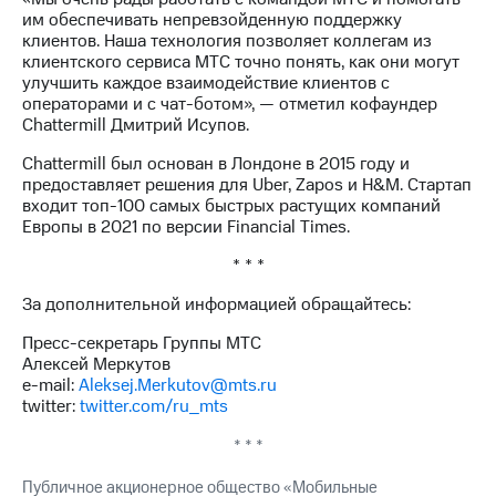
выкупа
им обеспечивать непревзойденную поддержку
акций
клиентов. Наша технология позволяет коллегам из
Дивиденды
клиентского сервиса МТС точно понять, как они могут
Рынок
улучшить каждое взаимодействие клиентов с
облигаций
операторами и с чат-ботом», — отметил кофаундер
Chattermill Дмитрий Исупов.
Описание
Еврооблигации-2023
Chattermill был основан в Лондоне в 2015 году и
Уведомление
предоставляет решения для Uber, Zapos и H&M. Стартап
о
входит топ-100 самых быстрых растущих компаний
погашении
Европы в 2021 по версии Financial Times.
именных
облигаций
* * *
Другое
За дополнительной информацией обращайтесь:
Регистратор
Пресс-секретарь Группы МТС
Реквизиты
Алексей Меркутов
Контакты
e-mail:
Aleksej.Merkutov@mts.ru
йчивое развитие
twitter:
twitter.com/ru_mts
и деловая этика
На главную
* * *
Публичное акционерное общество «Мобильные