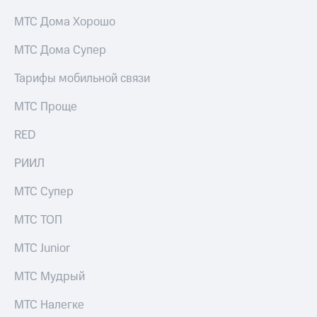
МТС Дома Хорошо
МТС Дома Супер
Тарифы мобильной связи
МТС Проще
RED
РИИЛ
МТС Супер
МТС ТОП
МТС Junior
МТС Мудрый
МТС Налегке