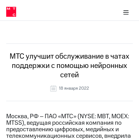
О
сторам и акционерам
Комплаенс и деловая этика
Устойчивое развитие
Медиа-центр
О МТС
О МТС
На главную
компании
О
компании
Стратегия
Стратегия
Все Новости
Карьера
в МТС
Карьера
в МТС
Пресс-
МТС улучшит обслуживание в чатах
релизы
История
поддержки с помощью нейронных
компании
МТС
сетей
о технологиях
Руководство
региона
18 января 2022
Правовая
информация
Контакты
Москва, РФ – ПАО «МТС» (NYSE: MBT, MOEX:
MTSS), ведущая российская компания по
Медиа-центр
предоставлению цифровых, медийных и
Пресс-
телекоммуникационных сервисов, внедрила
релизы