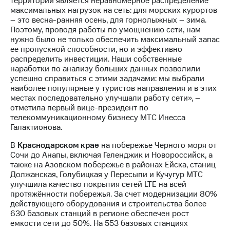
территорий является неравномерное распределение
Раскрытие
максимальных нагрузок на сеть: для морских курортов
информации
– это весна-ранняя осень, для горнолыжных – зима.
Информация
Поэтому, проводя работы по умощнению сети, нам
акционерам
нужно было не только обеспечить максимальный запас
Документы
ее пропускной способности, но и эффективно
ПАО
распределить инвестиции. Наши собственные
"МТС"
наработки по анализу больших данных позволили
Собрания
успешно справиться с этими задачами: мы выбрали
акционеров
наиболее популярные у туристов направления и в этих
Личный
местах последовательно улучшали работу сети», –
кабинет
отметила первый вице-президент по
акционера
телекоммуникационному бизнесу МТС Инесса
Акционерный
Галактионова.
капитал
Контроль
В
Краснодарском крае
на побережье Черного моря от
и
Сочи до Анапы, включая Геленджик и Новороссийск, а
аудит
также на Азовском побережье в районах Ейска, станиц
Рынок
Должанская, Голубицкая у Пересыпи и Кучугур МТС
акций
улучшила качество покрытия сетей LTE на всей
протяжённости побережья. За счет модернизации 80%
Описание
действующего оборудования и строительства более
Программа
630 базовых станций в регионе обеспечен рост
приобретения
емкости сети до 50%. На 553 базовых станциях
Порядок