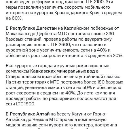
произведен рефарминг под диапазон LTE 2100. Эти
выкупа
меры позволили увеличить скорость мобильного
акций
интернета на курортах Краснодарского Края в среднем
Дивиденды
на 60%.
Рынок
облигаций
В
Республике Дагестан
на Каспийском побережье от
Махачкалы до Дербента МТС построила свыше 230
Описание
базовых станций, провела работы по двукратному
Еврооблигации-2023
расширению полосы LTE 2600, что позволило в
Уведомление
курортной зоне увеличить емкость сети на 40% и
о
обеспечить рост скорости интернета в среднем на 20%.
погашении
именных
Все курортные города и крупные рекреационные
облигаций
комплексы
Кавказских минеральных вод
в
Другое
Ставропольском крае обеспечены устойчивой связью.
На этих территориях МТС построила более 180 базовых
Регистратор
станций, увеличила емкость сети на 50% и обеспечила
Реквизиты
рост скорости в среднем на 40%. До лета компания
Контакты
проведет работы по расширению полосы частот для
йчивое развитие
сети LTE 1800.
и деловая этика
На главную
В
Республике Алтай
на берегу Катуни от Горно-
Алтайска до Чемала МТС провела комплексную
модернизацию сети курортного кластера, построила