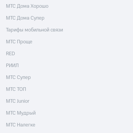
МТС Дома Хорошо
МТС Дома Супер
Тарифы мобильной связи
МТС Проще
RED
РИИЛ
МТС Супер
МТС ТОП
МТС Junior
МТС Мудрый
МТС Налегке