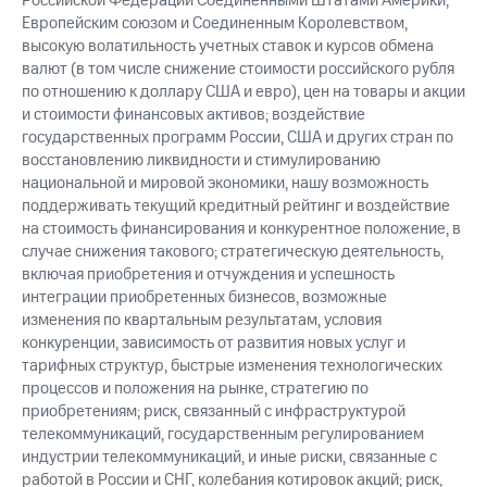
Российской Федерации Соединенными Штатами Америки,
Европейским союзом и Соединенным Королевством,
высокую волатильность учетных ставок и курсов обмена
валют (в том числе снижение стоимости российского рубля
по отношению к доллару США и евро), цен на товары и акции
и стоимости финансовых активов; воздействие
государственных программ России, США и других стран по
восстановлению ликвидности и стимулированию
национальной и мировой экономики, нашу возможность
поддерживать текущий кредитный рейтинг и воздействие
на стоимость финансирования и конкурентное положение, в
случае снижения такового; стратегическую деятельность,
включая приобретения и отчуждения и успешность
интеграции приобретенных бизнесов, возможные
изменения по квартальным результатам, условия
конкуренции, зависимость от развития новых услуг и
тарифных структур, быстрые изменения технологических
процессов и положения на рынке, стратегию по
приобретениям; риск, связанный с инфраструктурой
телекоммуникаций, государственным регулированием
индустрии телекоммуникаций, и иные риски, связанные с
работой в России и СНГ, колебания котировок акций; риск,