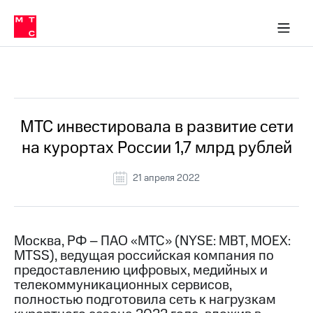
О
сторам и акционерам
Комплаенс и деловая этика
Устойчивое развитие
Медиа-центр
О МТС
О МТС
На главную
компании
О
компании
Стратегия
Стратегия
Все Новости
Карьера
в МТС
Карьера
в МТС
Пресс-
МТС инвестировала в развитие сети
релизы
История
на курортах России 1,7 млрд рублей
компании
МТС
о технологиях
Руководство
21 апреля 2022
региона
Правовая
информация
Москва, РФ – ПАО «МТС» (NYSE: MBT, MOEX:
MTSS), ведущая российская компания по
Контакты
предоставлению цифровых, медийных и
телекоммуникационных сервисов,
Медиа-центр
Пресс-
полностью подготовила сеть к нагрузкам
релизы