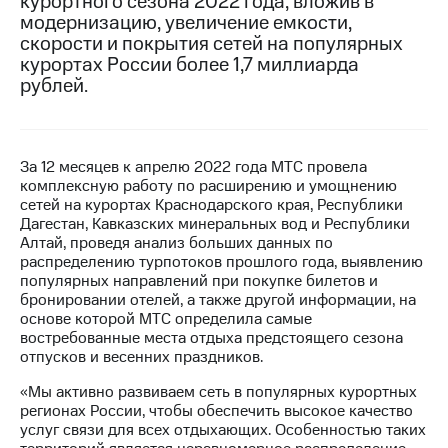
курортного сезона 2022 года, вложив в
модернизацию, увеличение емкости,
МТС
скорости и покрытия сетей на популярных
о технологиях
курортах России более 1,7 миллиарда
рублей.
Достижения
Интервью
Финансовая
За 12 месяцев к апрелю 2022 года МТС провела
отчетность
комплексную работу по расширению и умощнению
сетей на курортах Краснодарского края, Республики
Контакты
Дагестан, Кавказских минеральных вод и Республики
Алтай, проведя анализ больших данных по
Новости
распределению турпотоков прошлого года, выявлению
в
популярных направлений при покупке билетов и
регионе
бронировании отелей, а также другой информации, на
основе которой МТС определила самые
востребованные места отдыха предстоящего сезона
м и акционерам
Корпоративное
отпусков и весенних праздников.
управление
«Мы активно развиваем сеть в популярных курортных
регионах России, чтобы обеспечить высокое качество
Корпоративный
услуг связи для всех отдыхающих. Особенностью таких
секретарь