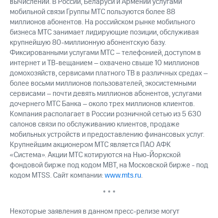
вычислений. В России, Беларуси и Армении услугами
мобильной связи Группы МТС пользуются более 88
миллионов абонентов. На российском рынке мобильного
бизнеса МТС занимает лидирующие позиции, обслуживая
крупнейшую 80-миллионную абонентскую базу.
Фиксированными услугами МТС – телефонией, доступом в
интернет и ТВ-вещанием – охвачено свыше 10 миллионов
домохозяйств, сервисами платного ТВ в различных средах –
более восьми миллионов пользователей, экосистемными
сервисами – почти девять миллионов абонентов, услугами
дочернего МТС Банка – около трех миллионов клиентов.
Компания располагает в России розничной сетью из 5 630
салонов связи по обслуживанию клиентов, продаже
мобильных устройств и предоставлению финансовых услуг.
Крупнейшим акционером МТС является ПАО АФК
«Система». Акции МТС котируются на Нью-Йоркской
фондовой бирже под кодом MBT, на Московской бирже - под
кодом MTSS. Сайт компании:
www.mts.ru
.
* * *
Некоторые заявления в данном пресс-релизе могут