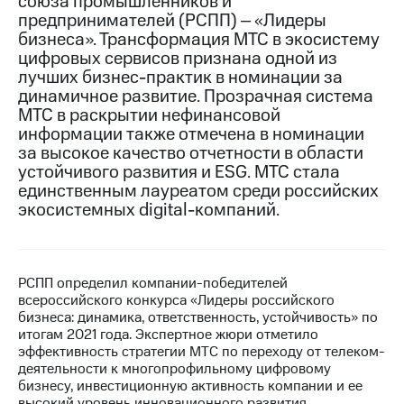
союза промышленников и
предпринимателей (РСПП) ‒ «Лидеры
МТС
бизнеса». Трансформация МТС в экосистему
о технологиях
цифровых сервисов признана одной из
лучших бизнес-практик в номинации за
Достижения
динамичное развитие. Прозрачная система
МТС в раскрытии нефинансовой
Интервью
информации также отмечена в номинации
Финансовая
за высокое качество отчетности в области
отчетность
устойчивого развития и ESG. МТС стала
единственным лауреатом среди российских
Контакты
экосистемных digital-компаний.
Новости
в
регионе
РСПП определил компании-победителей
всероссийского конкурса «Лидеры российского
м и акционерам
бизнеса: динамика, ответственность, устойчивость» по
Корпоративное
итогам 2021 года. Экспертное жюри отметило
управление
эффективность стратегии МТС по переходу от телеком-
деятельности к многопрофильному цифровому
Корпоративный
бизнесу, инвестиционную активность компании и ее
секретарь
высокий уровень инновационного развития.