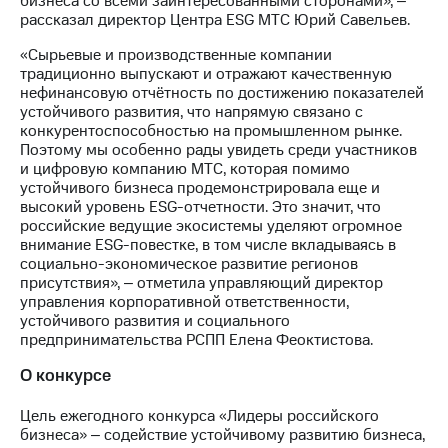
бизнеса со всеми заинтересованными сторонами», ‒
выкупа
рассказал директор Центра ESG МТС Юрий Савельев.
акций
Дивиденды
«Сырьевые и производственные компании
Рынок
традиционно выпускают и отражают качественную
облигаций
нефинансовую отчётность по достижению показателей
устойчивого развития, что напрямую связано с
Описание
конкурентоспособностью на промышленном рынке.
Еврооблигации-2023
Поэтому мы особенно рады увидеть среди участников
Уведомление
и цифровую компанию МТС, которая помимо
о
устойчивого бизнеса продемонстрировала еще и
погашении
высокий уровень ESG-отчетности. Это значит, что
именных
российские ведущие экосистемы уделяют огромное
облигаций
внимание ESG-повестке, в том числе вкладываясь в
Другое
социально-экономическое развитие регионов
присутствия», ‒ отметила управляющий директор
Регистратор
управления корпоративной ответственности,
Реквизиты
устойчивого развития и социального
Контакты
предпринимательства РСПП Елена Феоктистова.
йчивое развитие
О конкурсе
и деловая этика
На главную
Цель ежегодного конкурса «Лидеры российского
бизнеса» ‒ содействие устойчивому развитию бизнеса,