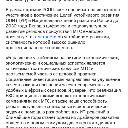
Раскрытие
информации
В рамках премии РСПП также оценивает вовлеченность
Информация
участников в достижение Целей устойчивого развития
акционерам
ООН (ЦУР) и Национальных целей развития России до
Документы
2030 года. Вклад в цифровое и социокультурное
ПАО
развитие регионов присутствия МТС ежегодно
"МТС"
презентует в
отчетности
об устойчивом развитии,
Собрания
системность которой высоко оценило
акционеров
профессиональное сообщество.
Личный
кабинет
«Управление устойчивым развитием в экономических,
акционера
экологических и социальных аспектах является
Акционерный
ключевым стратегических фокусом МТС и
капитал
неотъемлемой частью ее деловой практики.
Контроль
Социальные инвестиции мы направляем на улучшение
и
качества жизни населения за счет современных и
аудит
удобных цифровых сервисов. Я уверен, что реализация
Рынок
ESG-принципов такими высокотехнологичными
акций
компаниями как МТС, а также наша способность
решать актуальные социальные и экологические
Описание
задачи с помощью разнообразных ИТ-решений в
Программа
ближайшие годы станет одним из драйверов развития
приобретения
общества и новым стимулом для открытого диалога
Порядок