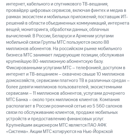
интернет, кабельного и спутникового ТВ-вещания;
провайдер цифровых сервисов, включая финтех и медиа в
рамках экосистем и мобильных приложений; поставщик ИТ-
решений в области объединенных коммуникаций, интернета
вещей, мониторинга, обработки данных, облачных
вычислений. В России, Беларуси и Армении услугами
мобильной связи Группы МТС пользуются около 88
миллионов абонентов. На российском рынке мобильного
бизнеса МТС занимает лидирующие позиции, обслуживая
крупнейшую 80-миллионную абонентскую базу.
Фиксированными услугами МТС – телефонией, доступом в
интернет и ТВ-вещанием – охвачено свыше 10 миллионов
домохозяйств, сервисами платного ТВ в различных средах –
более девяти миллионов пользователей, экосистемными
сервисами – 11 миллионов абонентов, услугами дочернего
МТС Банка – около трех миллионов клиентов. Компания
располагает в России розничной сетью из 5 560 салонов
связи по обслуживанию клиентов, продаже мобильных
устройств и предоставлению финансовых услуг.
Крупнейшим акционером МТС является ПАО АФК
«Система». Акции МТС котируются на Нью-Йоркской