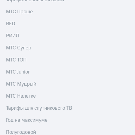
МТС Проще
RED
РИИЛ
МТС Супер
МТС ТОП
МТС Junior
МТС Мудрый
МТС Налегке
Тарифы для спутникового ТВ
Год на максимуме
Полугодовой