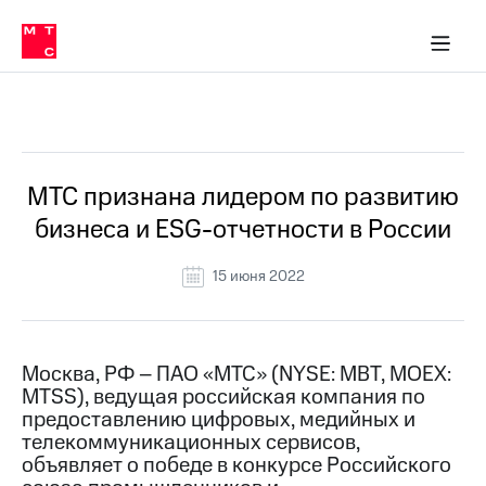
О
сторам и акционерам
Комплаенс и деловая этика
Устойчивое развитие
Медиа-центр
О МТС
О МТС
На главную
компании
О
компании
Стратегия
Стратегия
Все Новости
Карьера
в МТС
Карьера
в МТС
Пресс-
МТС признана лидером по развитию
релизы
История
бизнеса и ESG-отчетности в России
компании
МТС
о технологиях
Руководство
15 июня 2022
региона
Правовая
информация
Москва, РФ – ПАО «МТС» (NYSE: MBT, MOEX:
MTSS), ведущая российская компания по
Контакты
предоставлению цифровых, медийных и
телекоммуникационных сервисов,
Медиа-центр
Пресс-
объявляет о победе в конкурсе Российского
релизы