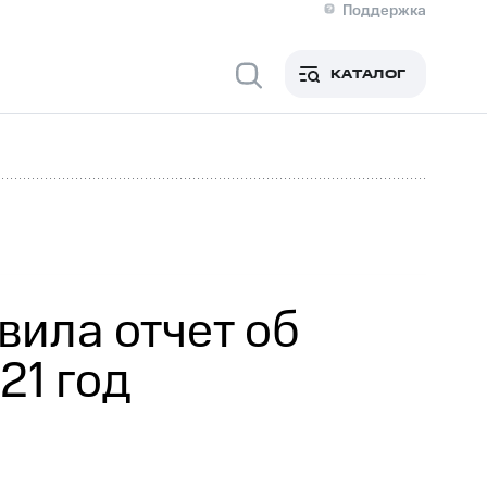
Поддержка
О МТС
я информация
Контакты
КАТАЛОГ
Медиа-центр
кты
Новости в регионе
Инвесторам и акционерам
ция акционерам
Документы
роль и аудит
Рынок акций
й
Описание
р
Реквизиты
Контакты
Устойчивое развитие
Комплаенс и деловая этика
На главную
ила отчет об
21 год