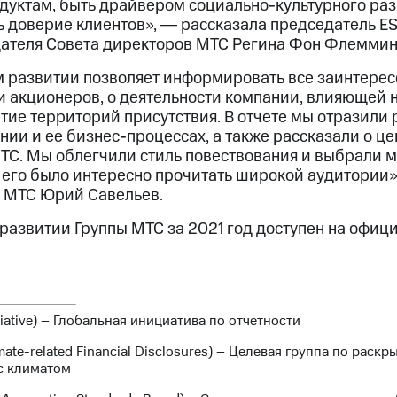
дуктам, быть драйвером социально-культурного раз
ь доверие клиентов», ― рассказала председатель E
ателя Совета директоров МТС Регина Фон Флеммин
м развитии позволяет информировать все заинтере
и акционеров, о деятельности компании, влияющей 
тие территорий присутствия. В отчете мы отразили
и и ее бизнес-процессах, а также рассказали о це
ТС. Мы облегчили стиль повествования и выбрали
ы его было интересно прочитать широкой аудитории
 МТС Юрий Савельев.
 развитии Группы МТС за 2021 год доступен на офиц
itiative) – Глобальная инициатива по отчетности
mate-related Financial Disclosures) – Целевая группа по рас
с климатом