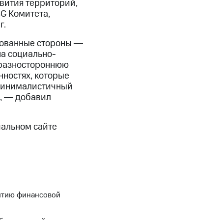
вития территорий,
SG Комитета,
г.
сованные стороны ―
на социально-
 разностороннюю
нностях, которые
 минималистичный
», ― добавил
иальном сайте
крытию финансовой