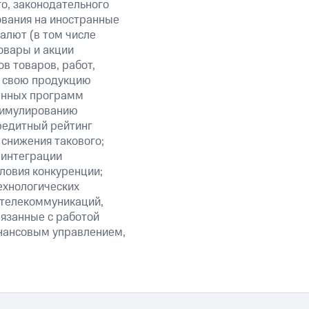
о, законодательного
ования на иностранные
алют (в том числе
овары и акции
в товаров, работ,
ть свою продукцию
венных программ
стимулированию
редитный рейтинг
 снижения такового;
 интеграции
ловия конкуренции;
ехнологических
 телекоммуникаций,
язанные с работой
инансовым управлением,