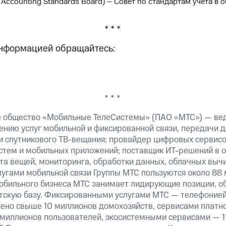
y Accounting Standards Board) – Совет по стандартам учета в 
* * *
информацией обращайтесь:
* * *
е общество «Мобильные ТелеСистемы» (ПАО «МТС») — ве
ению услуг мобильной и фиксированной связи, передачи д
 и спутникового ТВ-вещания; провайдер цифровых сервис
истем и мобильных приложений; поставщик ИТ-решений в 
а вещей, мониторинга, обработки данных, облачных вычи
лугами мобильной связи Группы МТС пользуются около 88 
обильного бизнеса МТС занимает лидирующие позиции, 
скую базу. Фиксированными услугами МТС — телефонией,
ено свыше 10 миллионов домохозяйств, сервисами платно
 миллионов пользователей, экосистемными сервисами — 1