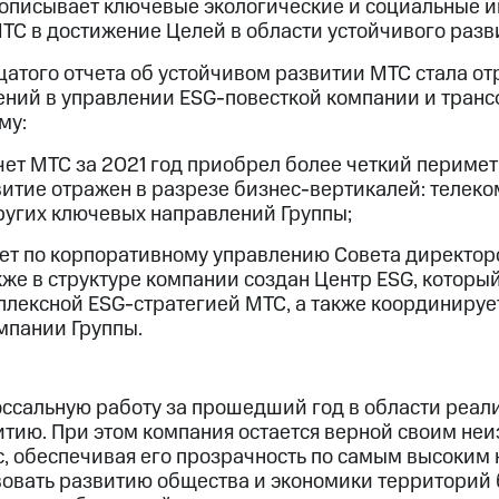
 описывает ключевые экологические и социальные и
ТС в достижение Целей в области устойчивого разв
атого отчета об устойчивом развитии МТС стала о
ений в управлении ESG-повесткой компании и тран
му:
ет МТС за 2021 год приобрел более четкий периме
витие отражен в разрезе бизнес-вертикалей: телеком
других ключевых направлений Группы;
тет по корпоративному управлению Совета директо
кже в структуре компании создан Центр ESG, которы
лексной ESG-стратегией МТС, а также координиру
мпании Группы.
ссальную работу за прошедший год в области реал
итию. При этом компания остается верной своим не
с, обеспечивая его прозрачность по самым высоким
вовать развитию общества и экономики территорий