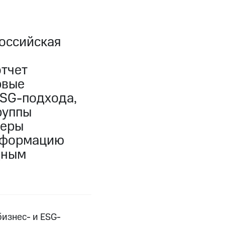
оссийская
тчет
рвые
ESG-подхода,
руппы
феры
информацию
дным
изнес- и ESG-