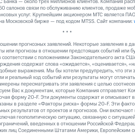
 Банка — около трех миллионов клиентов. Компания расп
560 салонов связи по обслуживанию клиентов, продаже мо
нсовых услуг. Крупнейшим акционером МТС является ПА
на Московской бирже — под кодом MTSS. Сайт компании:
* * *
ошении прогнозных заявлений. Некоторые заявления в д
ты или прогнозы в отношении предстоящих событий или 
в соответствии с положениями Законодательного акта СШ
верждения содержат слова «ожидается», «оценивается», «н
добные выражения. Мы бы хотели предупредить, что эти 
 и реальный ход событий или результаты могут отличатьс
амерены пересматривать эти заявления с целью соотнесе
суем Вас к документам, которые Компания отправляет К
ючая форму 20-F. Эти документы содержат и описывают 
казаны в разделе «Факторы риска» формы 20-F. Эти факто
ных результатов от проектов и прогнозов. Они включают 
ключая геополитическую ситуацию, связанную с ситуацией
ограничений, введенных в отношении Российской Федерац
ских лиц Соединенными Штатами Америки, Европейским 