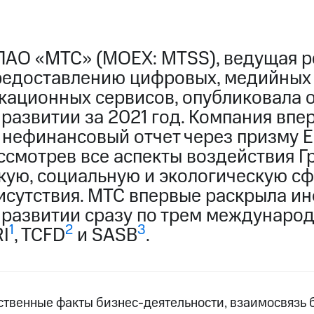
ПАО «МТС» (MOEX: MTSS), ведущая р
редоставлению цифровых, медийных
кационных сервисов, опубликовала о
развитии за 2021 год. Компания впе
нефинансовый отчет через призму 
ссмотрев все аспекты воздействия Г
кую, социальную и экологическую с
исутствия. МТС впервые раскрыла 
 развитии сразу по трем междунаро
1
2
3
I
, TCFD
и SASB
.
ственные факты бизнес-деятельности, взаимосвязь б