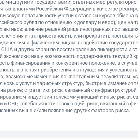
рыми другими государствами; ответных мер регуляторног
нятых властями Российской Федерации в качестве реагир
 высокую волатильность учетных ставок и курсов обмена в
сийского рубля по отношению к доллару и евро), цен на т
 активов; влияние решений ряда иностранных поставщико
еспечения и т.п. приостановить или прекратить поставля
ридическим и физическим лицам; воздействие государст
 США и других стран по восстановлению ликвидности и 
й экономики; нашу возможность поддерживать текущий к
ость финансирования и конкурентное положение, в случае
ьность, включая приобретения и отчуждения и успешность
в; возможные изменения по квартальным результатам; ус
я новых услуг и тарифных структур; быстрые изменения т
на рынке; стратегию; риск, связанный с инфраструктурой
ированием индустрии телекоммуникаций и иные риски, св
 и СНГ; колебания котировок акций; риск, связанный с ф
исанных выше и/или появление других факторов риска.