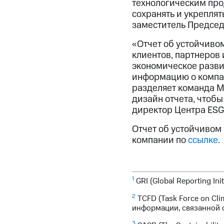
технологическим про
сохранять и укреплят
заместитель Председ
«Отчет об устойчиво
клиентов, партнеров 
экономическое разви
информацию о компани
разделяет команда М
дизайн отчета, чтоб
директор Центра ESG
Отчет об устойчивом
компании по
ссылке
.
1
GRI (Global Reporting In
2
TCFD (Task Force on Cli
информации, связанной 
3