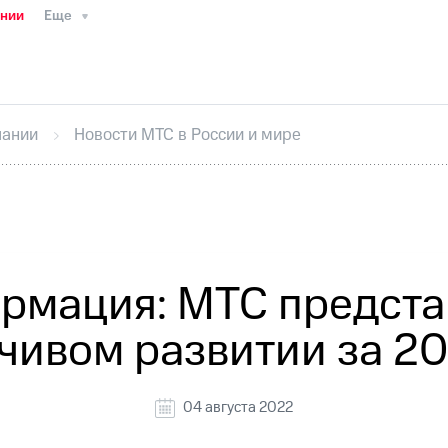
ании
Еще
ТС
Пресс-релизы
МТС о технологиях
ТС
История компании
Руководство региона
Правова
стижения
Интервью
Финансовая отчетность
Конта
пании
Новости МТС в России и мире
тивный секретарь
Раскрытие информации
Информа
ный кабинет акционера
Акционерный капитал
Конт
Порядок выкупа акций
Дивиденды
Рынок облигаци
 погашении именных облигаций
Другое
Регистрато
рмация: МТС представ
чивом развитии за 20
04 августа 2022