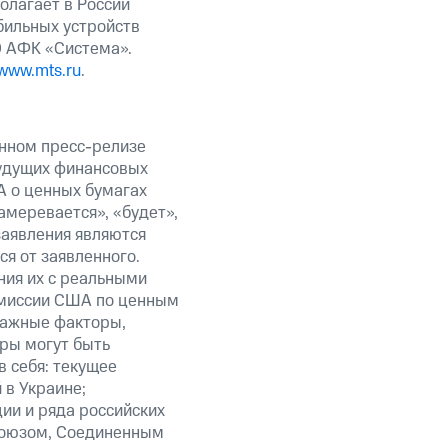
олагает в России
бильных устройств
О АФК «Система».
www.mts.ru
.
анном пресс-релизе
будущих финансовых
А о ценных бумагах
амеревается», «будет»,
заявления являются
я от заявленного.
ния их с реальными
омиссии США по ценным
важные факторы,
ры могут быть
в себя: текущее
 в Украине;
ии и ряда российских
союзом, Соединенным