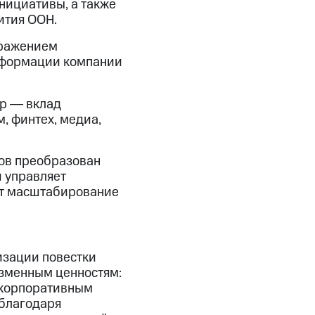
нициативы, а также
ития ООН.
тражением
сформации компании
тр ― вклад
, финтех, медиа,
ров преобразован
й управляет
ет масштабирование
изации повестки
изменным ценностям:
 корпоративным
 благодаря