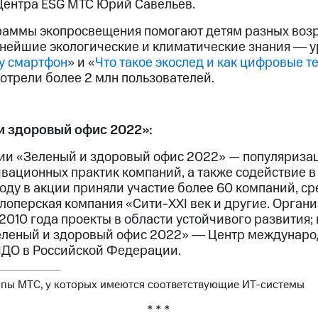
Центра ESG МТС Юрий Савельев.
аммы экопросвещения помогают детям разных возр
нейшие экологические и климатические знания ― у
му смартфон
» и «
Что такое экослед и как цифровые т
отрели более 2 млн пользователей.
и здоровый офис 2022»:
ии «Зеленый и здоровый офис 2022» — популяриза
вационных практик компаний, а также содействие в
году в акции приняли участие более 60 компаний, с
лоперская компания «Сити-XXI век и другие. Органи
2010 года проекты в области устойчивого развития
еленый и здоровый офис 2022» ― Центр междунаро
О в Российской Федерации.
ппы МТС, у которых имеются соответствующие ИТ-системы
* * *