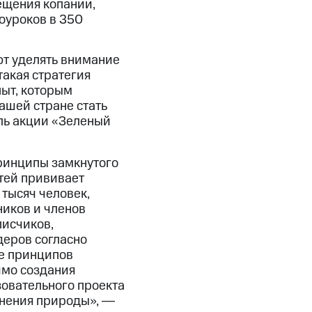
ещения копании,
оуроков в 350
т уделять внимание
такая стратегия
пыт, которым
ашей стране стать
ль акции «Зеленый
принципы замкнутого
тей прививает
 тысяч человек,
иков и членов
писчиков,
деров согласно
е принципов
имо создания
овательного проекта
анения природы», ―