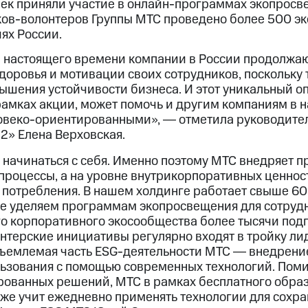
век приняли участие в онлайн-программах экопросв
ов-волонтеров Группы МТС проведено более 500 эк
ях России.
 настоящего времени компании в России продолжаю
доровья и мотивации своих сотрудников, поскольку 
ышения устойчивости бизнеса. И этот уникальный о
рамках акции, может помочь и другим компаниям в н
ловеко-ориентированными», ― отметила руководите
2» Елена Верховская.
 начинаться с себя. Именно поэтому МТС внедряет 
-процессы, а на уровне внутрикорпоративных ценнос
 потребления. В нашем холдинге работает свыше 60
е уделяем программам экопросвещения для сотрудн
его корпоративного экосообщества более тысячи под
онтерские инициативы регулярно входят в тройку ли
тъемлемая часть ESG-деятельности МТС ― внедрени
ьзования с помощью современных технологий. Пом
ованных решений, МТС в рамках бесплатного образ
акже учит ежедневно применять технологии для сохр