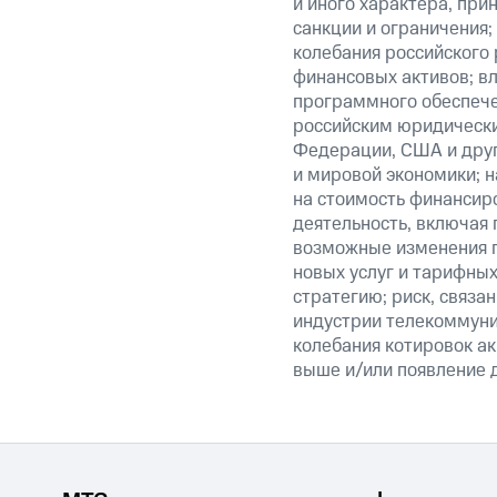
и иного характера, при
санкции и ограничения;
колебания российского 
финансовых активов; вл
программного обеспечен
российским юридически
Федерации, США и друг
и мировой экономики; 
на стоимость финансиро
деятельность, включая
возможные изменения п
новых услуг и тарифных
стратегию; риск, связ
индустрии телекоммуник
колебания котировок ак
выше и/или появление д