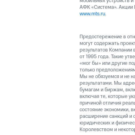
мобильных устройств и
АФК «Система». Акции 
www.mts.ru
.
Предостережение в отн
могут содержать проек
результатов Компании 
от 1995 года. Такие ут
«мог бы» или другие по
только предположениями
Мы не обязуемся и не н
результатами. Мы адре
бумагам и биржам, вк
включая те, которые у
причиной отличия реаль
состояние экономики, в
расширение санкций и 
юридических и физиче
Королевством и некото