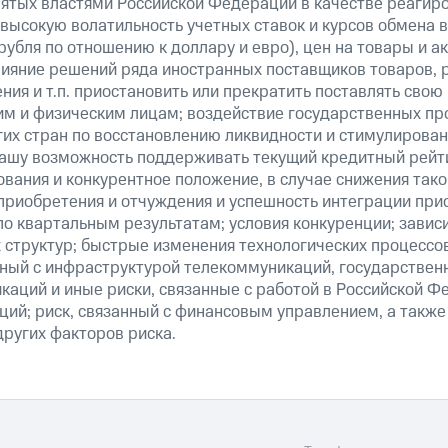
нятых властями Российской Федерации в качестве реагир
 высокую волатильность учетных ставок и курсов обмена в
рубля по отношению к доллару и евро), цен на товары и а
ияние решений ряда иностранных поставщиков товаров, ра
ия и т.п. приостановить или прекратить поставлять свою
м и физическим лицам; воздействие государственных пр
их стран по восстановлению ликвидности и стимулирова
нашу возможность поддерживать текущий кредитный рейти
вания и конкурентное положение, в случае снижения тако
 приобретения и отчуждения и успешность интеграции при
о квартальным результатам; условия конкуренции; зависи
 структур; быстрые изменения технологических процессов
анный с инфраструктурой телекоммуникаций, государстве
аций и иные риски, связанные с работой в Российской Ф
ций; риск, связанный с финансовым управлением, а также
ругих факторов риска.