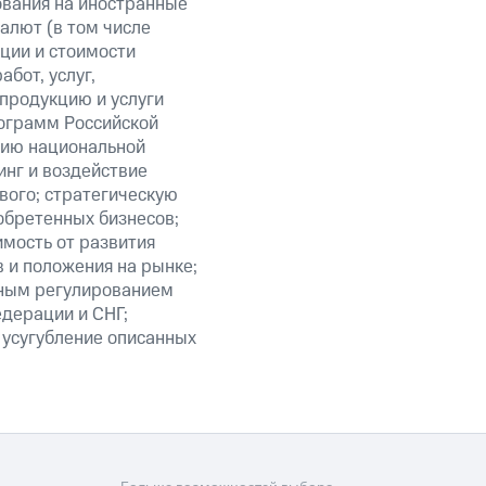
ования на иностранные
алют (в том числе
кции и стоимости
бот, услуг,
 продукцию и услуги
ограмм Российской
нию национальной
нг и воздействие
вого; стратегическую
обретенных бизнесов;
мость от развития
 и положения на рынке;
нным регулированием
едерации и СНГ;
 усугубление описанных