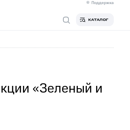
Поддержка
О МТС
я информация
Контакты
КАТАЛОГ
Медиа-центр
кты
Новости в регионе
Инвесторам и акционерам
ция акционерам
Документы
роль и аудит
Рынок акций
й
Описание
р
Реквизиты
Контакты
Устойчивое развитие
Комплаенс и деловая этика
На главную
акции «Зеленый и