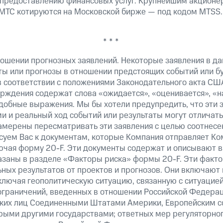
 предоставлению финансовых услуг. Крупнейшим акционе
МТС котируются на Московской бирже — под кодом MTSS.
* * *
ошении прогнозных заявлений. Некоторые заявления в д
ты или прогнозы в отношении предстоящих событий или 
в соответствии с положениями Законодательного акта СШ
верждения содержат слова «ожидается», «оценивается», «н
добные выражения. Мы бы хотели предупредить, что эти 
 и реальный ход событий или результаты могут отличатьс
амерены пересматривать эти заявления с целью соотнесе
суем Вас к документам, которые Компания отправляет К
лючая форму
20-F.
Эти документы содержат и описывают 
казаны в разделе «Факторы риска» формы
20-F.
Эти факто
ных результатов от проектов и прогнозов. Они включают 
ключая геополитическую ситуацию, связанную с ситуацией
ограничений, введенных в отношении Российской Федерац
ских лиц Соединенными Штатами Америки, Европейским 
рыми другими государствами; ответных мер регуляторног