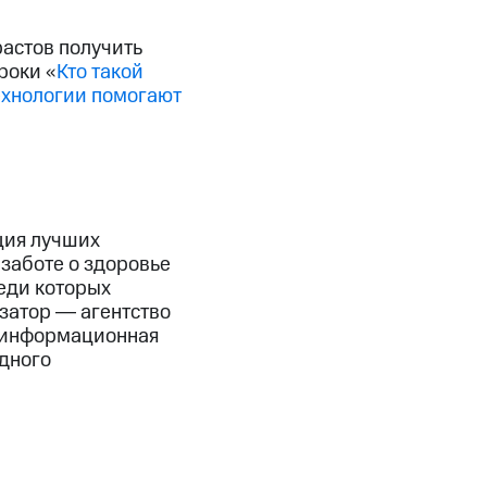
астов получить
роки «
Кто такой
ехнологии помогают
ция лучших
 заботе о здоровье
реди которых
затор ― агентство
; информационная
дного