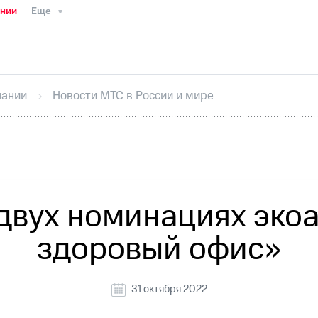
ании
Еще
ТС
Пресс-релизы
МТС о технологиях
ТС
История компании
Руководство региона
Правова
стижения
Интервью
Финансовая отчетность
Конта
пании
Новости МТС в России и мире
тивный секретарь
Раскрытие информации
Информа
ный кабинет акционера
Акционерный капитал
Конт
Порядок выкупа акций
Дивиденды
Рынок облигаци
 погашении именных облигаций
Другое
Регистрато
двух номинациях эко
здоровый офис»
31 октября 2022