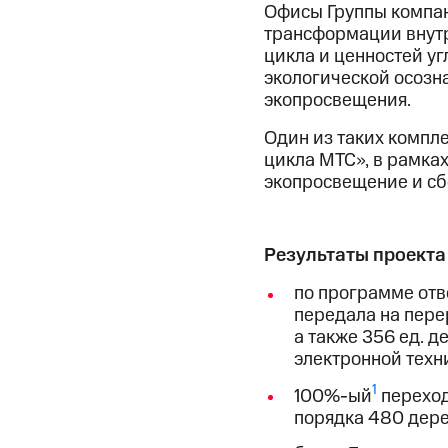
Офисы Группы компан
трансформации внутр
цикла и ценностей уг
экологической осозн
экопросвещения.
Один из таких компл
цикла МТС», в рамка
экопросвещение и сб
Результаты проекта
по программе отв
передала на перер
а также 356 ед. 
электронной техн
1
100%-ый
переход
порядка 480 дере