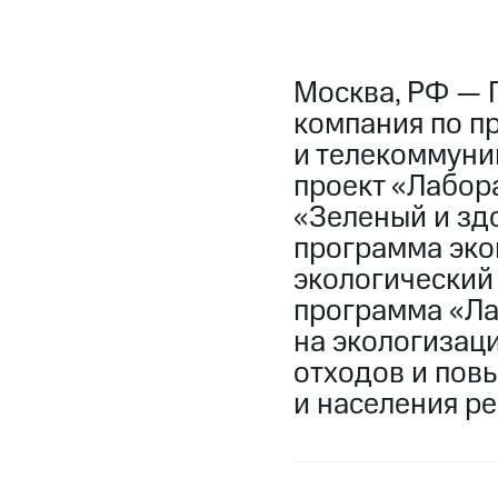
Москва, РФ — 
компания по п
и телекоммуни
проект «Лабор
«Зеленый и зд
программа эко
экологический
программа «Ла
на экологизац
отходов и пов
и населения ре