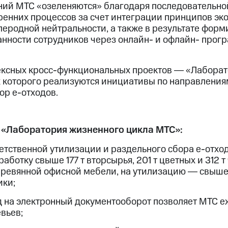
ий МТС «озеленяются» благодаря последовательно
енних процессов за счет интеграции принципов эк
леродной нейтральности, а также в результате фор
анности сотрудников через онлайн- и офлайн- прог
ексных кросс-функциональных проектов ― «Лабора
х которого реализуются инициативы по направлениям
ор е-отходов.
 «Лаборатория жизненного цикла МТС»:
етственной утилизации и раздельного сбора е-отхо
аботку свыше 177 т вторсырья, 201 т цветных и 312 т
деревянной офисной мебели, на утилизацию ― свыше
ики;
 на электронный документооборот позволяет МТС е
вьев;