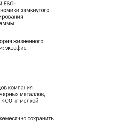
й ESG-
ономики замкнутого
мирования
раммы
тория жизненного
: экоофис,
дов компания
 черных металлов,
 400 кг мелкой
жемесячно сохранить