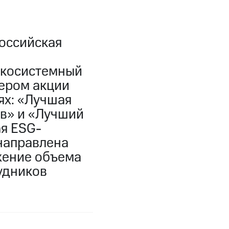
оссийская
экосистемный
зером акции
ях: «Лучшая
в» и «Лучший
я ESG-
направлена
жение объема
удников