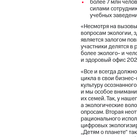
более 7 млн чело
силами сотрудник
учебных заведени
«Несмотря на вызовы
вопросам экологии, з
является залогом пов
участники делятся в 
более эколого- и че
и здоровый офис 202
«Все и всегда должно
цикла в свои бизнес
культуру осознанного
и мы особое внимани
их семей. Так, у наш
а экологические вол
опросам. Вторая нео
рационального испол
цифровых экологизир
„Детям о планете“ т