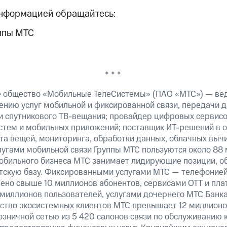
информацией обращайтесь:
ппы МТС
* * *
е общество «Мобильные ТелеСистемы» (ПАО «МТС») — ве
ению услуг мобильной и фиксированной связи, передачи д
 и спутникового ТВ-вещания; провайдер цифровых сервис
истем и мобильных приложений; поставщик ИТ-решений в 
а вещей, мониторинга, обработки данных, облачных вычи
лугами мобильной связи Группы МТС пользуются около 88 
обильного бизнеса МТС занимает лидирующие позиции, 
скую базу. Фиксированными услугами МТС — телефонией,
ено свыше 10 миллионов абонентов, сервисами OTT и пла
 миллионов пользователей, услугами дочернего МТС Банк
ество экосистемных клиентов МТС превышает 12 миллионо
озничной сетью из 5 420 салонов связи по обслуживанию 