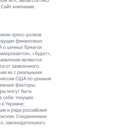
ром МТС является ПАО
 Сайт компании:
анном пресс-релизе
будущих финансовых
А о ценных бумагах
амеревается», «будет»,
заявления являются
я от заявленного.
ния их с реальными
омиссии США по ценным
важные факторы,
ры могут быть
в себя: текущее
 в Украине;
ии и ряда российских
союзом, Соединенным
о, законодательного