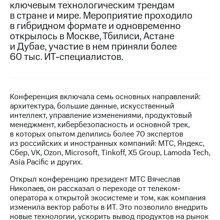
ключевым технологическим трендам
в стране и мире. Мероприятие проходило
МТС
в гибридном формате и одновременно
о технологиях
открылось в Москве, Тбилиси, Астане
Достижения
и Дубае, участие в нем приняли более
60 тыс. ИТ-специалистов.
Интервью
Финансовая
отчетность
Конференция включала семь основных направлений:
архитектура, большие данные, искусственный
Контакты
интеллект, управление изменениями, продуктовый
менеджмент, кибербезопасность и основной трек,
Новости
в которых опытом делились более 70 экспертов
в
из российских и иностранных компаний: МТС, Яндекс,
регионе
Сбер, VK, Ozon, Microsoft, Tinkoff, X5 Group, Lamoda Tech,
Asia Pacific и других.
м и акционерам
Корпоративное
Открыл конференцию президент МТС Вячеслав
управление
Николаев, он рассказал о переходе от телеком-
оператора к открытой экосистеме и том, как компания
Корпоративный
изменила вектор работы в ИТ. Это позволило внедрить
секретарь
новые технологии, ускорить вывод продуктов на рынок