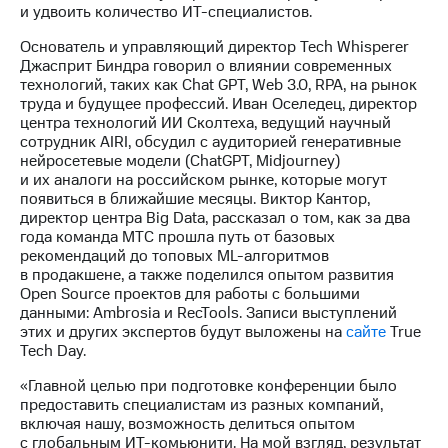
Раскрытие
и удвоить количество ИТ-специалистов.
информации
Информация
Основатель и управляющий директор Tech Whisperer
акционерам
Джасприт Биндра говорил о влиянии современных
Документы
технологий, таких как Chat GPT, Web 3.0, RPA, на рынок
ПАО
труда и будущее профессий. Иван Оселедец, директор
"МТС"
центра технологий ИИ Сколтеха, ведущий научный
Собрания
сотрудник AIRI, обсудил с аудиторией генеративные
акционеров
нейросетевые модели (ChatGPT, Midjourney)
Личный
и их аналоги на российском рынке, которые могут
кабинет
появиться в ближайшие месяцы. Виктор Кантор,
акционера
директор центра Big Data, рассказал о том, как за два
Акционерный
года команда МТС прошла путь от базовых
капитал
рекомендаций до топовых ML-алгоритмов
Контроль
в продакшене, а также поделился опытом развития
и
Open Source проектов для работы с большими
аудит
данными: Ambrosia и RecTools. Записи выступлений
Рынок
этих и других экспертов будут выложены на
сайте
True
акций
Tech Day.
Описание
«Главной целью при подготовке конференции было
Программа
предоставить специалистам из разных компаний,
приобретения
включая нашу, возможность делиться опытом
Порядок
с глобальным ИТ-комьюнити. На мой взгляд, результат