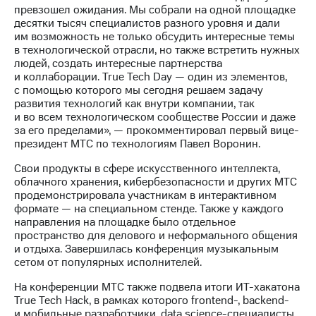
выкупа
превзошел ожидания. Мы собрали на одной площадке
акций
десятки тысяч специалистов разного уровня и дали
Дивиденды
им возможность не только обсудить интересные темы
Рынок
в технологической отрасли, но также встретить нужных
облигаций
людей, создать интересные партнерства
и коллаборации. True Tech Day — один из элементов,
Описание
с помощью которого мы сегодня решаем задачу
Еврооблигации-2023
развития технологий как внутри компании, так
Уведомление
и во всем технологическом сообществе России и даже
о
за его пределами», — прокомментировал первый вице-
погашении
президент МТС по технологиям Павел Воронин.
именных
Свои продукты в сфере искусственного интеллекта,
облигаций
облачного хранения, кибербезопасности и других МТС
Другое
продемонстрировала участникам в интерактивном
формате — на специальном стенде. Также у каждого
Регистратор
направления на площадке было отдельное
Реквизиты
пространство для делового и неформального общения
Контакты
и отдыха. Завершилась конференция музыкальным
йчивое развитие
сетом от популярных исполнителей.
и деловая этика
На главную
На конференции МТС также подвела итоги ИТ-хакатона
True Tech Hack, в рамках которого frontend-, backend-
и мобильные разработчики, data science-специалисты,