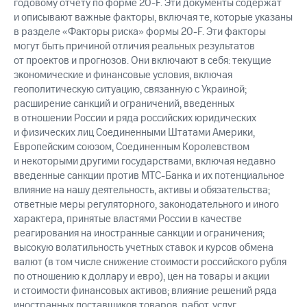
годовому отчету по форме 20-F. Эти документы содержат
и описывают важные факторы, включая те, которые указаны
в разделе «Факторы риска» формы 20-F. Эти факторы
могут быть причиной отличия реальных результатов
от проектов и прогнозов. Они включают в себя: текущие
экономические и финансовые условия, включая
геополитическую ситуацию, связанную с Украиной;
расширение санкций и ограничений, введенных
в отношении России и ряда российских юридических
и физических лиц Соединенными Штатами Америки,
Европейским союзом, Соединенным Королевством
и некоторыми другими государствами, включая недавно
введенные санкции против МТС-Банка и их потенциальное
влияние на нашу деятельность, активы и обязательства;
ответные меры регуляторного, законодательного и иного
характера, принятые властями России в качестве
реагирования на иностранные санкции и ограничения;
высокую волатильность учетных ставок и курсов обмена
валют (в том числе снижение стоимости российского рубля
по отношению к доллару и евро), цен на товары и акции
и стоимости финансовых активов; влияние решений ряда
иностранных поставщиков товаров, работ, услуг,