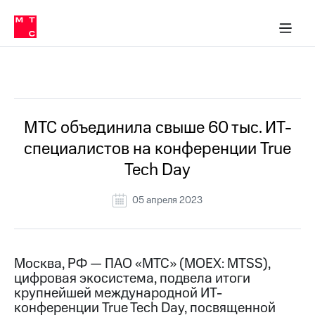
О
сторам и акционерам
Комплаенс и деловая этика
Устойчивое развитие
Медиа-центр
О МТС
О МТС
На главную
компании
О
компании
Стратегия
Стратегия
Все Новости
Карьера
в МТС
Карьера
в МТС
Пресс-
МТС объединила свыше 60 тыс. ИТ-
релизы
История
специалистов на конференции True
компании
МТС
Tech Day
о технологиях
Руководство
региона
05 апреля 2023
Правовая
информация
Контакты
Москва, РФ — ПАО «МТС» (MOEX: MTSS),
цифровая экосистема, подвела итоги
Медиа-центр
крупнейшей международной ИТ-
Пресс-
конференции True Tech Day, посвященной
релизы