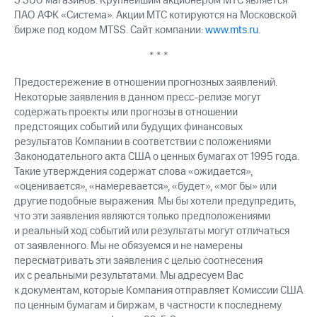
5 300 магазинов. Крупнейшим акционером МТС является
ПАО АФК «Система». Акции МТС котируются на Московской
бирже под кодом MTSS. Сайт компании:
www.mts.ru
.
* * *
Предостережение в отношении прогнозных заявлений.
Некоторые заявления в данном пресс-релизе могут
содержать проекты или прогнозы в отношении
предстоящих событий или будущих финансовых
результатов Компании в соответствии с положениями
Законодательного акта США о ценных бумагах от 1995 года.
Такие утверждения содержат слова «ожидается»,
«оценивается», «намеревается», «будет», «мог бы» или
другие подобные выражения. Мы бы хотели предупредить,
что эти заявления являются только предположениями
и реальный ход событий или результаты могут отличаться
от заявленного. Мы не обязуемся и не намерены
пересматривать эти заявления с целью соотнесения
их с реальными результатами. Мы адресуем Вас
к документам, которые Компания отправляет Комиссии США
по ценным бумагам и биржам, в частности к последнему