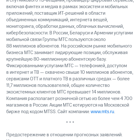
и спутникового ТВ-вещания; провайдер цифровых сервисов,
включая финтех и медиа в рамках экосистем и мобильных
приложений; поставщик ИТ-решений в области
объединенных коммуникаций, интернета вещей,
мониторинга, обработки данных, облачных вычислений,
кибербезопасности. В России, Беларуси и Армении услугами
мобильной связи Группы МТС пользуются около
88 миллионов абонентов. На российском рынке мобильного
бизнеса МТС занимает лидирующие позиции, обслуживая
крупнейшую 80-миллионную абонентскую базу.
Фиксированными услугами МТС — телефонией, доступом
в интернет и ТВ — охвачено свыше 10 миллионов абонентов,
сервисами OTT и платного ТВ в различных средах — более
11,7 миллионов пользователей, общее количество
экосистемных клиентов МТС превышает 14 миллионов.
Компания располагает розничной сетью из более чем 4 700
магазинов в России. Акции МТС котируются на Московской
бирже под кодом MTSS. Сайт компании:
www.mts.ru
.
* * *
Предостережение в отношении прогнозных заявлений.