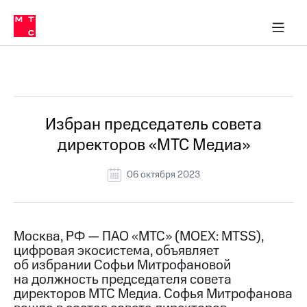
О
сторам и акционерам
Комплаенс и деловая этика
Устойчивое развитие
Медиа-центр
О МТС
О МТС
На главную
компании
О
компании
Стратегия
Стратегия
Все Новости
Карьера
в МТС
Карьера
в МТС
Пресс-
Избран председатель совета
релизы
История
директоров «МТС Медиа»
компании
МТС
о технологиях
Руководство
06 октября 2023
региона
Правовая
информация
Москва, РФ — ПАО «МТС» (MOEX: MTSS),
цифровая экосистема, объявляет
Контакты
об избрании Софьи Митрофановой
на должность председателя совета
Медиа-центр
Пресс-
директоров МТС Медиа. Софья Митрофанова
релизы