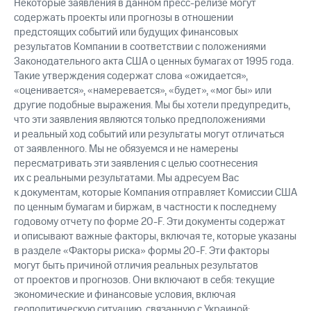
Некоторые заявления в данном пресс-релизе могут
содержать проекты или прогнозы в отношении
предстоящих событий или будущих финансовых
результатов Компании в соответствии с положениями
Законодательного акта США о ценных бумагах от 1995 года.
Такие утверждения содержат слова «ожидается»,
«оценивается», «намеревается», «будет», «мог бы» или
другие подобные выражения. Мы бы хотели предупредить,
что эти заявления являются только предположениями
и реальный ход событий или результаты могут отличаться
от заявленного. Мы не обязуемся и не намерены
пересматривать эти заявления с целью соотнесения
их с реальными результатами. Мы адресуем Вас
к документам, которые Компания отправляет Комиссии США
по ценным бумагам и биржам, в частности к последнему
годовому отчету по форме 20-F. Эти документы содержат
и описывают важные факторы, включая те, которые указаны
в разделе «Факторы риска» формы 20-F. Эти факторы
могут быть причиной отличия реальных результатов
от проектов и прогнозов. Они включают в себя: текущие
экономические и финансовые условия, включая
геополитическую ситуацию, связанную с Украиной;