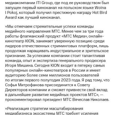
Раскрытие
медиакомпании ITI Group, где под ее руководством был
информации
запущен первый киноканал на польском языке Woina
Информация
I Pokoj, который получил престижную награду Hot Bird
акционерам
Award как лучший киноканал.
Документы
ПАО
«Мы отмечаем стремительные успехи команды
"МТС"
медийного направления МТС. Менее чем за три года
Собрания
работы флагманский продукт «МТС Медиа», онлайн-
акционеров
кинотеатр KION, занимает уверенную позицию среди
Личный
лидеров отечественных стриминговых платформ, лишь
кабинет
продолжая наращивать индустриальное и зрительское
акционера
признание. За успехами компании стоит талантливая
Акционерный
команда, опыт и экспертиза генерального продюсера
капитал
Игоря Мишина. Сегодня KION входит в пятерку самых
Контроль
популярных онлайн-кинотеатров в России и имеет
и
аудиторию более семи миллионов пользователей
аудит
по итогам первого полугодия 2023 года. Я рад тому, что
Рынок
Софья Митрофанова присоединится к Совету
акций
Директоров компании и сможет привнести свой вклад
в дальнейшее развитие медийных проектов МТС», —
Описание
прокомментировал президент МТС Вячеслав Николаев.
Программа
приобретения
«Реализация стратегии масштабирования
Порядок
медиабизнеса экосистемы МТС требует усиления