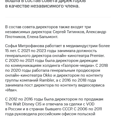
вошла в состав совета директоров
в качестве независимого члена.
МТС
о технологиях
Достижения
В состав совета директоров также входят три
независимых директора: Сергей Титинков, Александр
Интервью
Плотников, Елена Бальмонт.
Финансовая
Софья Митрофанова работает в медиаиндустрии более
отчетность
15 лет. С 2021 по 2023 годы занимала должность
генерального директора онлайн-кинотеатра Premier.
Контакты
С 2020 по 2021 годы была директором дирекции
по коммуникациям холдинга «Газпром-медиа». С 2018
Новости
по 2020 годы работала генеральным продюсером
в
онлайн-кинотеатра Okko и директором по контенту
регионе
группы компаний Rambler, а с 2016 по 2018 года
занимала пост директора по контенту видеосервиса
м и акционерам
«Иви».
Корпоративное
управление
С 2012 по 2016 годы была директором по продажам
The Walt Disney CIS и отвечала за сделки с VOD
Корпоративный
в России и в странах бывшего СССР. С 2006 по 2011
секретарь
года руководила российским офисом польской