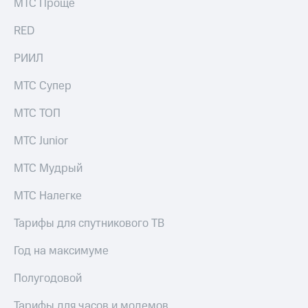
МТС Проще
RED
РИИЛ
МТС Супер
МТС ТОП
МТС Junior
МТС Мудрый
МТС Налегке
Тарифы для спутникового ТВ
Год на максимуме
Полугодовой
Тарифы для часов и модемов