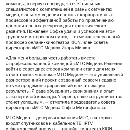
выкупа
команды, в первую очередь, за счет сильных
акций
специалистов с компетенцией в разных сегментах
Дивиденды
медиа, с опытом ведения сложных корпоративных
Рынок
процессов и эффективной работы по привлечению
облигаций
дополнительных ресурсов для стратегического
развития. Пожелаем Софье удачи и успехов на этом
Описание
трудном и интересном пути», — отметил генеральный
Еврооблигации-2023
продюсер онлайн-кинотеатра KION, член совета
Уведомление
директоров «МТС Медиа» Игорь Мишин.
о
«Для меня большая честь работать вместе
погашении
с профессиональной командой «МТС Медиа». Решение
именных
войти в совет директоров компании стало для меня
облигаций
ответственным шагом. «МТС Медиа» — это уникальный
Другое
разносторонний проект, созданный совсем недавно,
но уже продемонстрировавший впечатляющие
Регистратор
результаты. Я рада объединить свои знания и опыт
Реквизиты
с экспертизой команды. Уверена, наше сотрудничество
Контакты
станет успешным, — отметила председатель совета
йчивое развитие
директоров «МТС Медиа» Софья Митрофанова.
и деловая этика
На главную
МТС Медиа — дочерняя компания МТС, в которую
входят спутниковое и кабельное ТВ, IPTV
и флагманский продукт — онлайн-кинотеатр KION,