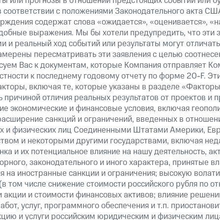
ты или прогнозы в отношении предстоящих событий или 
в соответствии с положениями Законодательного акта СШ
верждения содержат слова «ожидается», «оценивается», «н
добные выражения. Мы бы хотели предупредить, что эти 
 и реальный ход событий или результаты могут отличатьс
амерены пересматривать эти заявления с целью соотнесе
суем Вас к документам, которые Компания отправляет К
стности к последнему годовому отчету по форме 20-F. Э
кторы, включая те, которые указаны в разделе «Факторы
 причиной отличия реальных результатов от проектов и п
щие экономические и финансовые условия, включая геопол
расширение санкций и ограничений, введенных в отношени
х и физических лиц Соединенными Штатами Америки, Ев
вом и некоторыми другими государствами, включая нед
ка и их потенциальное влияние на нашу деятельность, акт
рного, законодательного и иного характера, принятые в
я на иностранные санкции и ограничения; высокую волати
(в том числе снижение стоимости российского рубля по о
 и акции и стоимости финансовых активов; влияние решен
абот, услуг, программного обеспечения и т.п. приостанови
кцию и услуги российским юридическим и физическим лиц