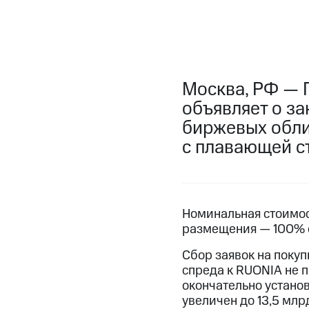
Москва, РФ — 
объявляет о з
биржевых обли
с плавающей с
Номинальная стоимост
размещения — 100% о
Сбор заявок на покуп
спреда к RUONIA не 
окончательно устано
увеличен до 13,5 млр