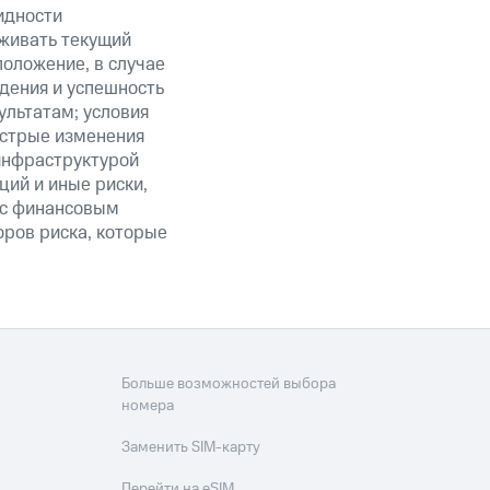
идности
живать текущий
положение, в случае
дения и успешность
льтатам; условия
ыстрые изменения
 инфраструктурой
ий и иные риски,
й с финансовым
оров риска, которые
Больше возможностей выбора
номера
Заменить SIM-карту
Перейти на eSIM