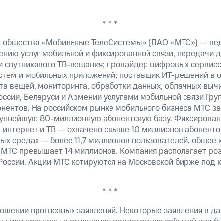
* * *
е общество «Мобильные ТелеСистемы» (ПАО «МТС») — ве
ению услуг мобильной и фиксированной связи, передачи д
 и спутникового ТВ-вещания; провайдер цифровых сервис
истем и мобильных приложений; поставщик ИТ-решений в 
та вещей, мониторинга, обработки данных, облачных выч
оссии, Беларуси и Армении услугами мобильной связи Гр
онентов. На российском рынке мобильного бизнеса МТС 
рупнейшую 80-миллионную абонентскую базу. Фиксирова
 интернет и ТВ — охвачено свыше 10 миллионов абоненто
ных средах — более 11,7 миллионов пользователей, общее 
 МТС превышает 14 миллионов. Компания располагает роз
 России. Акции МТС котируются на Московской бирже под 
* * *
ошении прогнозных заявлений. Некоторые заявления в д