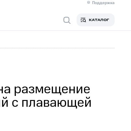
Поддержка
О МТС
я информация
Контакты
КАТАЛОГ
Медиа-центр
кты
Новости в регионе
Инвесторам и акционерам
ция акционерам
Документы
роль и аудит
Рынок акций
й
Описание
р
Реквизиты
Контакты
Устойчивое развитие
Комплаенс и деловая этика
На главную
 на размещение
ий с плавающей