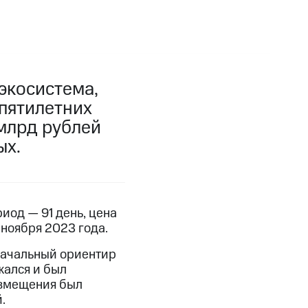
экосистема,
 пятилетних
млрд рублей
ых.
иод — 91 день, цена
ноября 2023 года.
оначальный ориентир
жался и был
азмещения был
.