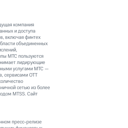
дущая компания
анных и доступа
ов, включая финтех
области объединенных
ислений,
уппы МТС пользуются
занимает лидирующие
нными услугами МТС —
в, сервисами OTT
количество
ничной сетью из более
кодом MTSS. Сайт
анном пресс-релизе