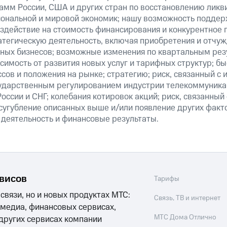
амм России, США и других стран по восстановлению ликв
ональной и мировой экономик; нашу возможность поддер
здействие на стоимость финансирования и конкурентное 
атегическую деятельность, включая приобретения и отчуж
ных бизнесов; возможные изменения по квартальным резу
симость от развития новых услуг и тарифных структур; б
сов и положения на рынке; стратегию; риск, связанный с
ударственным регулированием индустрии телекоммуникац
России и СНГ; колебания котировок акций; риск, связанны
сугубление описанных выше и/или появление других факт
 деятельность и финансовые результаты.
рвисов
Тарифы
 связи, но и новых продуктах МТС:
Связь, ТВ и интернет
 медиа, финансовых сервисах,
МТС Дома Отлично
 других сервисах компании