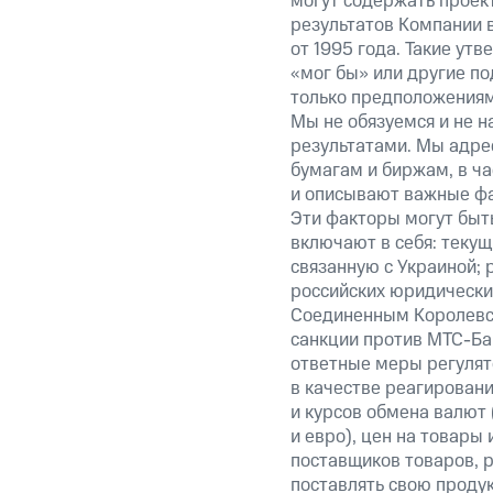
могут содержать проек
результатов Компании 
от 1995 года. Такие ут
«мог бы» или другие по
только предположениями
Мы не обязуемся и не н
результатами. Мы адре
бумагам и биржам, в ча
и описывают важные фа
Эти факторы могут быть
включают в себя: теку
связанную с Украиной; 
российских юридически
Соединенным Королевст
санкции против МТС-Бан
ответные меры регулято
в качестве реагировани
и курсов обмена валют 
и евро), цен на товары
поставщиков товаров, р
поставлять свою проду