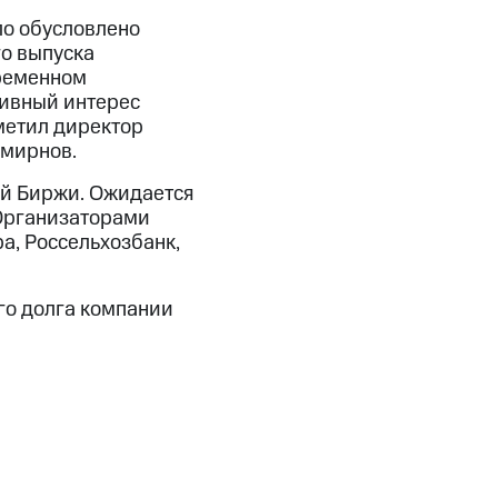
о обусловлено
о выпуска
временном
тивный интерес
метил директор
Смирнов.
ой Биржи. Ожидается
 Организаторами
а, Россельхозбанк,
го долга компании