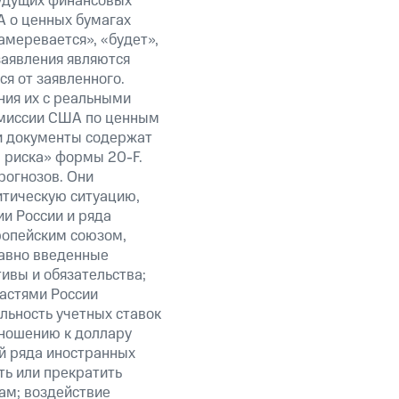
будущих финансовых
А о ценных бумагах
амеревается», «будет»,
заявления являются
я от заявленного.
ния их с реальными
омиссии США по ценным
ти документы содержат
 риска» формы 20-F.
рогнозов. Они
итическую ситуацию,
и России и ряда
ропейским союзом,
авно введенные
ивы и обязательства;
ластями России
льность учетных ставок
тношению к доллару
ий ряда иностранных
ть или прекратить
ам; воздействие