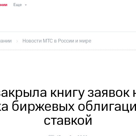
ании
Еще
ТС
Пресс-релизы
МТС о технологиях
ТС
История компании
Руководство региона
Правова
стижения
Интервью
Финансовая отчетность
Конта
пании
Новости МТС в России и мире
тивный секретарь
Раскрытие информации
Информа
ный кабинет акционера
Акционерный капитал
Конт
Порядок выкупа акций
Дивиденды
Рынок облигаци
 погашении именных облигаций
Другое
Регистрато
акрыла книгу заявок
ка биржевых облигац
ставкой