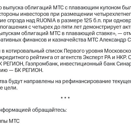
о выпуска облигаций МТС с плавающим купоном был
стороны инвесторов при размещении четырехлетнег
ие спрэда над RUONIA в размере 125 б.п. при одно
 погашения с четырех до пяти лет демонстрирует ак
выпускам облигаций МТС в плавающей ставке», — от
ативных финансов и казначейства МТС Александр 
в котировальный список Первого уровня Московск
кредитного рейтинга от агентств Эксперт РА и НКР.
К РЕГИОН, Газпромбанк, инвестиционный банк Синар
нию — БК РЕГИОН.
ва будут направлены на рефинансирование текуще
е цели.
* * *
информацией обращайтесь:
ппы МТС