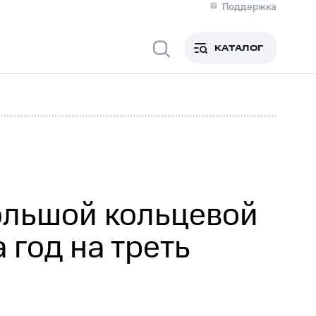
Поддержка
О МТС
я информация
Контакты
КАТАЛОГ
Медиа-центр
кты
Новости в регионе
Инвесторам и акционерам
ция акционерам
Документы
роль и аудит
Рынок акций
й
Описание
р
Реквизиты
Контакты
Устойчивое развитие
Комплаенс и деловая этика
На главную
ольшой кольцевой
 год на треть