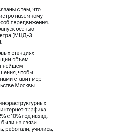
заны с тем, что
 метро наземному
особ передвижения.
запуск осенью
метра (МЦД-3
.
овых станциях
тущий объем
рупнейшем
шения, чтобы
 нами ставит мэр
льстве Москвы
 инфраструктурных
я интернет-трафика
% с 10% год назад.
 были на связи
, работали, учились,