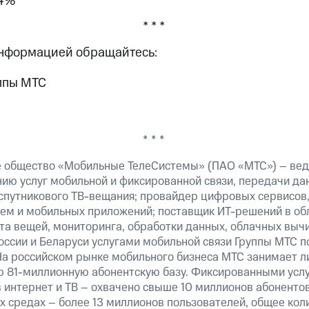
34%
* * *
информацией обращайтесь:
ппы МТС
* * *
 общество «Мобильные ТелеСистемы» (ПАО «МТС») – вед
ию услуг мобильной и фиксированной связи, передачи дан
 спутникового ТВ-вещания; провайдер цифровых сервисов
тем и мобильных приложений; поставщик ИТ-решений в об
та вещей, мониторинга, обработки данных, облачных выч
оссии и Беларуси услугами мобильной связи Группы МТС п
На российском рынке мобильного бизнеса МТС занимает 
 81-миллионную абонентскую базу. Фиксированными усл
 интернет и ТВ – охвачено свыше 10 миллионов абонентов
х средах – более 13 миллионов пользователей, общее ко