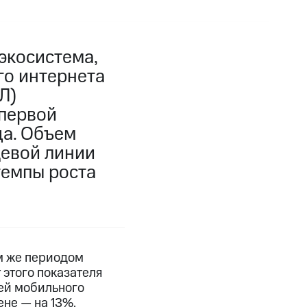
экосистема,
го интернета
Л)
 первой
да. Объем
цевой линии
темпы роста
ем же периодом
 этого показателя
ей мобильного
ене — на 13%.