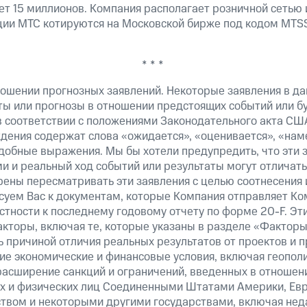
т 15 миллионов. Компания располагает розничной сетью 
кции МТС котируются на Московской бирже под кодом MTSS
* * *
ошении прогнозных заявлений. Некоторые заявления в д
ты или прогнозы в отношении предстоящих событий или 
в соответствии с положениями Законодательного акта США
ждения содержат слова «ожидается», «оценивается», «нам
добные выражения. Мы бы хотели предупредить, что эти 
 и реальный ход событий или результаты могут отличать
рены пересматривать эти заявления с целью соотнесения 
суем Вас к документам, которые Компания отправляет К
стности к последнему годовому отчету по форме 20-F. Э
кторы, включая те, которые указаны в разделе «Факторы
 причиной отличия реальных результатов от проектов и п
щие экономические и финансовые условия, включая геопол
расширение санкций и ограничений, введенных в отношени
х и физических лиц Соединенными Штатами Америки, Ев
вом и некоторыми другими государствами, включая нед