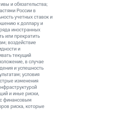
ивы и обязательства;
астями России в
ность учетных ставок и
ошению к доллару и
 ряда иностранных
ть или прекратить
ам; воздействие
идности и
ивать текущий
положение, в случае
дения и успешность
льтатам; условия
ыстрые изменения
 инфраструктурой
ий и иные риски,
й с финансовым
оров риска, которые