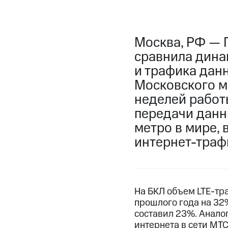
Москва, РФ — 
сравнила дина
и трафика дан
Московского ме
неделей работы
передачи данн
метро в мире, 
интернет-траф
На БКЛ объем LTE-тра
прошлого года на 32%
составил 23%. Анало
интернета в сети МТС