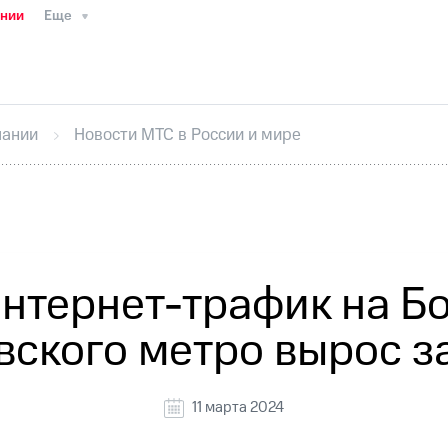
ании
Еще
ТС
Пресс-релизы
МТС о технологиях
ТС
История компании
Руководство региона
Правова
стижения
Интервью
Финансовая отчетность
Конта
пании
Новости МТС в России и мире
тивный секретарь
Раскрытие информации
Информа
ный кабинет акционера
Акционерный капитал
Конт
Порядок выкупа акций
Дивиденды
Рынок облигаци
 погашении именных облигаций
Другое
Регистрато
интернет-трафик на Б
ского метро вырос за
11 марта 2024