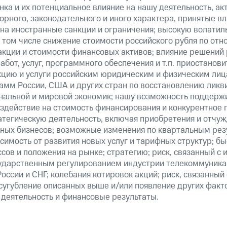
ка и их потенциальное влияние на нашу деятельность, акт
рного, законодательного и иного характера, принятые вл
на иностранные санкции и ограничения; высокую волатиль
 том числе снижение стоимости российского рубля по отн
 акции и стоимости финансовых активов; влияние решений
абот, услуг, программного обеспечения и т.п. приостанови
кцию и услуги российским юридическим и физическим лиц
амм России, США и других стран по восстановлению ликв
альной и мировой экономик; нашу возможность поддерж
здействие на стоимость финансирования и конкурентное 
атегическую деятельность, включая приобретения и отчуж
ных бизнесов; возможные изменения по квартальным резу
симость от развития новых услуг и тарифных структур; б
сов и положения на рынке; стратегию; риск, связанный с
ударственным регулированием индустрии телекоммуникац
России и СНГ; колебания котировок акций; риск, связанны
сугубление описанных выше и/или появление других факт
 деятельность и финансовые результаты.