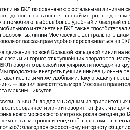
тели на БКЛ по сравнению с остальными линиями свя
ов, где открылись новые станций метро, предпочли
у автомобилю, выбрав более удобный и быстрый сп
 мобильного интернета на БКЛ также способствовал 
знодорожных линий Московского центрального диа
озволяют пассажирам удобно пересаживаться на БКЛ
ска движения по всей Большой кольцевой линии на н
я связь и интернет от крупнейших операторов. Рас
 БКЛ говорит о высокой популярности поездок на к
 Мы продолжим внедрять лучшие инновационные ре
ставались такими же удобными. Такую задачу перед
ин», — заявил заместитель мэра Москвы в правите
рта Максим Ликсутов.
 связи на БКЛ было для МТС одним из приоритетных
 востребованности линии говорит тот факт, что дол
фика всего московского метро выросла сегодня до 12
яем сеть в метрополитене, чтобы пассажиры всегда
пользой: благодаря скоростному интернету общались