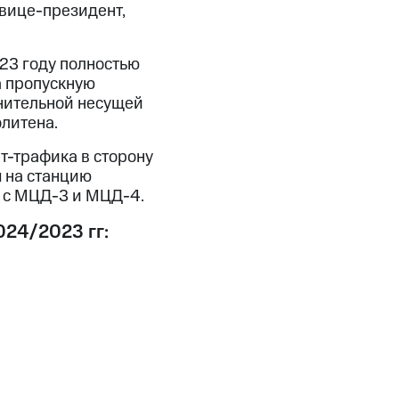
 вице-президент,
23 году полностью
а пропускную
лнительной несущей
олитена.
т-трафика в сторону
 на станцию
 с МЦД-3 и МЦД-4.
024/2023 гг: