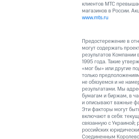
клиентов МТС превышае
магазинов в России. А
www.mts.ru
Предостережение в отн
могут содержать проек
результатов Компании 
1995 года. Такие утвер
«мог бы» или другие по
только предположениями
не обязуемся и не наме
результатами. Мы адре
бумагам и биржам, в ча
и описывают важные фа
Эти факторы могут быть
включают в себя: теку
связанную с Украиной; 
российских юридически
Соединенным Королевст