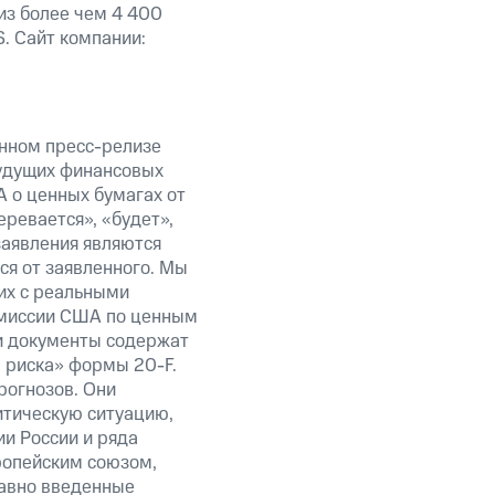
из более чем 4 400
. Сайт компании:
анном пресс-релизе
будущих финансовых
 о ценных бумагах от
еревается», «будет»,
заявления являются
ся от заявленного. Мы
их с реальными
омиссии США по ценным
ти документы содержат
 риска» формы 20-F.
рогнозов. Они
итическую ситуацию,
и России и ряда
ропейским союзом,
авно введенные