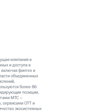
ущая компания в
ных и доступа в
, включая финтех и
ласти объединенных
ислений,
ользуются более 86
лидирующие позиции,
угами МТС –
, сервисами OTT и
личество экосистемных