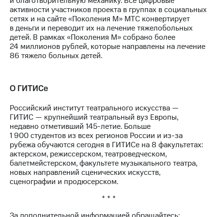
и благотворительную механику. Все цифровые
активности участников проекта в группах в социальных
сетях и на сайте «Поколения М» МТС конвертирует
в деньги и переводит их на лечение тяжелобольных
детей. В рамках «Поколения М» собрано более
24 миллионов рублей, которые направлены на лечение
86 тяжело больных детей.
О ГИТИСе
Российский институт театрального искусства —
ГИТИС — крупнейший театральный вуз Европы,
недавно отметивший
145-летие.
Больше
1 900 студентов из всех регионов России
и из-за
рубежа обучаются сегодня в ГИТИСе на 8 факультетах:
актерском, режиссерском, театроведческом,
балетмейстерском, факультете музыкального театра,
новых направлений сценических искусств,
сценографии и продюсерском.
* * *
За дополнительной информацией обращайтесь: