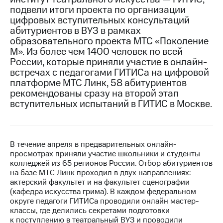
подвели итоги проекта по организации
МТС
цифровых вступительных консультаций
о технологиях
абитуриентов в ВУЗ в рамках
образовательного проекта МТС «Поколение
Достижения
М». Из более чем 1400 человек по всей
России, которые приняли участие в онлайн-
Интервью
встречах с педагогами ГИТИСа на цифровой
платформе МТС Линк, 58 абитуриентов
Финансовая
отчетность
рекомендованы сразу на второй этап
вступительных испытаний в ГИТИС в Москве.
Контакты
Новости
в
В течение апреля в предварительных онлайн-
регионе
просмотрах приняли участие школьники и студенты
колледжей из 65 регионов России. Отбор абитуриентов
м и акционерам
на базе МТС Линк проходил в двух направлениях:
Корпоративное
актерский факультет и на факультет сценографии
управление
(кафедра искусства грима). В каждом федеральном
округе педагоги ГИТИСа проводили онлайн мастер-
Корпоративный
классы, где делились секретами подготовки
секретарь
к поступлению в театральный ВУЗ и проводили