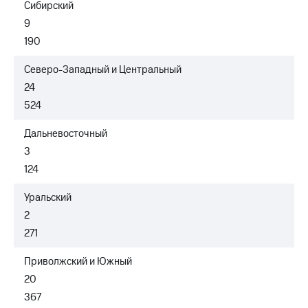
Сибирский
выкупа
акций
9
Дивиденды
190
Рынок
облигаций
Северо-Западный и Центральный
Описание
24
Еврооблигации-2023
524
Уведомление
о
Дальневосточный
погашении
именных
3
облигаций
124
Другое
Уральский
Регистратор
2
Реквизиты
Контакты
271
йчивое развитие
и деловая этика
Приволжский и Южный
На главную
20
367