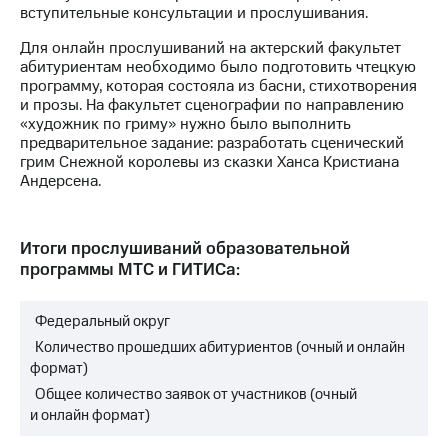
Раскрытие
вступительные консультации и прослушивания.
информации
Информация
Для онлайн прослушиваний на актерский факультет
акционерам
абитуриентам необходимо было подготовить чтецкую
Документы
программу, которая состояла из басни, стихотворения
ПАО
и прозы. На факультет сценографии по направлению
"МТС"
«художник по гриму» нужно было выполнить
Собрания
предварительное задание: разработать сценический
акционеров
грим Снежной королевы из сказки Ханса Кристиана
Личный
Андерсена.
кабинет
акционера
Акционерный
Итоги прослушиваний образовательной
капитал
программы МТС и ГИТИСа:
Контроль
и
аудит
Федеральный округ
Рынок
акций
Количество прошедших абитуриентов (очный и онлайн
формат)
Описание
Общее количество заявок от участников (очный
Программа
и онлайн формат)
приобретения
Порядок