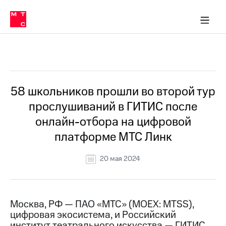
О
сторам и акционерам
Комплаенс и деловая этика
Устойчивое развитие
Медиа-центр
О МТС
О МТС
На главную
компании
О
компании
Стратегия
Стратегия
Все Новости
Карьера
в МТС
Карьера
в МТС
Пресс-
58 школьников прошли во второй тур
релизы
История
прослушиваний в ГИТИС после
компании
МТС
онлайн-отбора на цифровой
о технологиях
Руководство
платформе МТС Линк
региона
Правовая
20 мая 2024
информация
Контакты
Москва, РФ — ПАО «МТС» (MOEX: MTSS),
Медиа-центр
цифровая экосистема, и Российский
Пресс-
релизы
институт театрального искусства — ГИТИС,