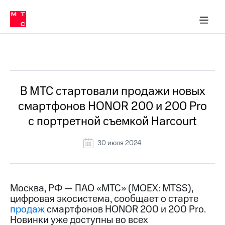
О
сторам и акционерам
Комплаенс и деловая этика
Устойчивое развитие
Медиа-центр
О МТС
О МТС
На главную
компании
О
компании
Стратегия
Стратегия
Все Новости
Карьера
в МТС
Карьера
в МТС
Пресс-
В МТС стартовали продажи новых
релизы
История
смартфонов HONOR 200 и 200 Pro
компании
МТС
c портретной съемкой Harcourt
о технологиях
Руководство
региона
30 июля 2024
Правовая
информация
Контакты
Москва, РФ — ПАО «МТС» (MOEX: MTSS),
цифровая экосистема, сообщает о старте
Медиа-центр
продаж
смартфонов HONOR 200 и 200 Pro.
Пресс-
Новинки уже доступны во всех
релизы