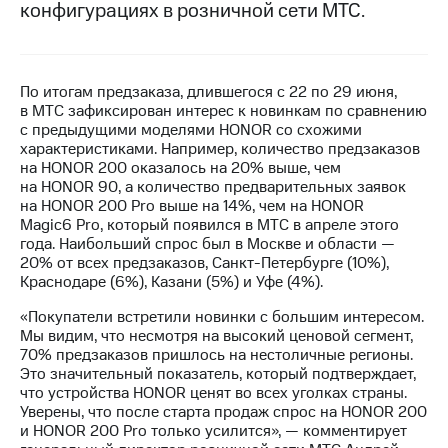
конфигурациях в розничной сети МТС.
МТС
о технологиях
Достижения
По итогам предзаказа, длившегося с 22 по 29 июня,
в МТС зафиксирован интерес к новинкам по сравнению
Интервью
с предыдущими моделями HONOR со схожими
характеристиками. Например, количество предзаказов
Финансовая
на HONOR 200 оказалось на 20% выше, чем
отчетность
на HONOR 90, а количество предварительных заявок
на HONOR 200 Pro выше на 14%, чем на HONOR
Контакты
Magic6 Pro, который появился в МТС в апреле этого
года. Наибольший спрос был в Москве и области —
Новости
20% от всех предзаказов, Санкт-Петербурге (10%),
в
Краснодаре (6%), Казани (5%) и Уфе (4%).
регионе
«Покупатели встретили новинки с большим интересом.
Мы видим, что несмотря на высокий ценовой сегмент,
м и акционерам
70% предзаказов пришлось на нестоличные регионы.
Корпоративное
Это значительный показатель, который подтверждает,
управление
что устройства HONOR ценят во всех уголках страны.
Уверены, что после старта продаж спрос на HONOR 200
Корпоративный
и HONOR 200 Pro только усилится», — комментирует
секретарь