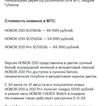
генеральный директор розничной сети МТС Андрей
Раскрытие
Губанов.
информации
Информация
акционерам
Документы
Стоимость новинок в МТС:
ПАО
"МТС"
HONOR 200 8/256Gb — 49 990 рублей;
Собрания
акционеров
HONOR 200 12/256Gb — 54 990 рублей;
Личный
кабинет
HONOR 200 Pro 12/512Gb — 69 990 рублей.
акционера
Акционерный
капитал
Версия HONOR 200 представлена в цветах лунный
Контроль
белый, изумрудный зеленый и вельветовый черный.
и
HONOR 200 Pro доступен в лунном белом,
аудит
океаническом голубом и вельветовом черном цветах.
Рынок
акций
С 30 июля по 12 августа все покупатели новых
HONOR 200 и 200 Pro получат скидку 5000 рублей
Описание
и умные часы HONOR CHOICE Watch в подарок.
Программа
На новинки также действует рассрочка 0-0-24.
приобретения
Порядок