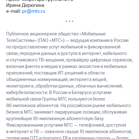
Ирина Дерюгина
e-mail:
pr@mts.ru
* * *
Публичное акционерное общество «Мобильные
ТелеСистемы» (ПАО «МТС») — ведущая компания в России
по предоставлению услуг мобильной и фиксированной
связи, передачи данных и доступа в интернет, кабельного
и спутникового ТВ-вещания; провайдер цифровых сервисов,
включая финтех и медиа в рамках экосистем и мобильных
приложений; поставщик ИТ-решений в области
объединенных коммуникаций, интернета вещей,
мониторинга, обработки данных, облачных вычислений,
кибербезопасности. В России и Беларуси услугами
мобильной связи Группы МТС пользуются более
86 миллионов абонентов. На российском рынке мобильного
бизнеса МТС занимает лидирующие позиции, обслуживая
крупнейшую 81-миллионную абонентскую базу.
Фиксированными услугами МТС — телефонией, доступом
в интернет и ТВ — охвачено свыше 10 миллионов абонентов,
сервисами OTT и платного ТВ в различных средах — более