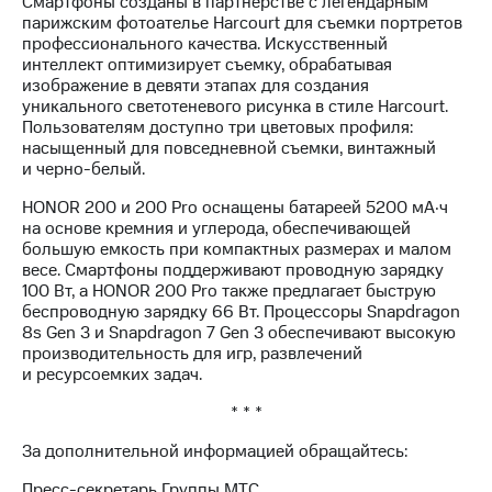
Смартфоны созданы в партнерстве с легендарным
выкупа
парижским фотоателье Harcourt для съемки портретов
акций
профессионального качества. Искусственный
Дивиденды
интеллект оптимизирует съемку, обрабатывая
Рынок
изображение в девяти этапах для создания
облигаций
уникального светотеневого рисунка в стиле Harcourt.
Пользователям доступно три цветовых профиля:
Описание
насыщенный для повседневной съемки, винтажный
Еврооблигации-2023
и черно-белый.
Уведомление
о
HONOR 200 и 200 Pro оснащены батареей 5200 мА·ч
погашении
на основе кремния и углерода, обеспечивающей
именных
большую емкость при компактных размерах и малом
облигаций
весе. Смартфоны поддерживают проводную зарядку
Другое
100 Вт, а HONOR 200 Pro также предлагает быструю
беспроводную зарядку 66 Вт. Процессоры Snapdragon
Регистратор
8s Gen 3 и Snapdragon 7 Gen 3 обеспечивают высокую
Реквизиты
производительность для игр, развлечений
Контакты
и ресурсоемких задач.
йчивое развитие
и деловая этика
* * *
На главную
За дополнительной информацией обращайтесь:
Пресс-секретарь Группы МТС