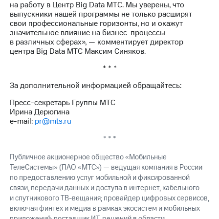
на работу в Центр Big Data МТС. Мы уверены, что
выкупа
выпускники нашей программы не только расширят
акций
свои профессиональные горизонты, но и окажут
Дивиденды
значительное влияние на бизнес-процессы
Рынок
в различных сферах», — комментирует директор
облигаций
центра Big Data МТС Максим Синяков.
Описание
* * *
Еврооблигации-2023
Уведомление
За дополнительной информацией обращайтесь:
о
погашении
Пресс-секретарь Группы МТС
именных
Ирина Дерюгина
облигаций
e-mail:
pr@mts.ru
Другое
* * *
Регистратор
Реквизиты
Публичное акционерное общество «Мобильные
Контакты
ТелеСистемы» (ПАО «МТС») — ведущая компания в России
йчивое развитие
по предоставлению услуг мобильной и фиксированной
и деловая этика
связи, передачи данных и доступа в интернет, кабельного
На главную
и спутникового ТВ-вещания; провайдер цифровых сервисов,
включая финтех и медиа в рамках экосистем и мобильных
приложений; поставщик ИТ-решений в области