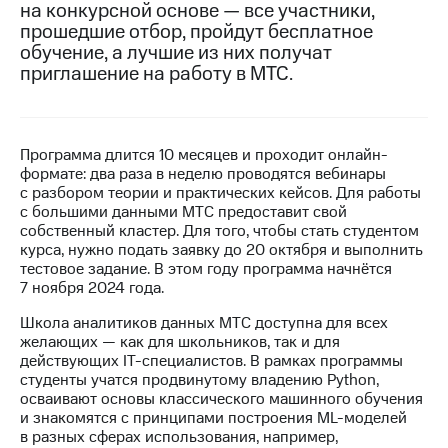
на конкурсной основе — все участники,
прошедшие отбор, пройдут бесплатное
МТС
обучение, а лучшие из них получат
о технологиях
приглашение на работу в МТС.
Достижения
Интервью
Программа длится 10 месяцев и проходит онлайн-
Финансовая
формате: два раза в неделю проводятся вебинары
отчетность
с разбором теории и практических кейсов. Для работы
с большими данными МТС предоставит свой
Контакты
собственный кластер. Для того, чтобы стать студентом
курса, нужно подать заявку до 20 октября и выполнить
Новости
тестовое задание. В этом году программа начнётся
в
7 ноября 2024 года.
регионе
Школа аналитиков данных МТС доступна для всех
м и акционерам
желающих — как для школьников, так и для
Корпоративное
действующих IT-специалистов. В рамках программы
управление
студенты учатся продвинутому владению Python,
осваивают основы классического машинного обучения
Корпоративный
и знакомятся с принципами построения ML-моделей
секретарь
в разных сферах использования, например,