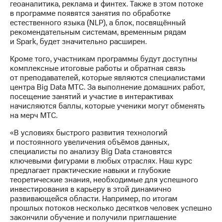
Раскрытие
геоаналитика, реклама и финтех. Также в этом потоке
информации
в программе появятся занятия по обработке
Информация
естественного языка (NLP), а блок, посвящённый
акционерам
рекомендательным системам, временным рядам
Документы
и Spark, будет значительно расширен.
ПАО
"МТС"
Кроме того, участникам программы будут доступны
Собрания
комплексные итоговые работы и обратная связь
акционеров
от преподавателей, которые являются специалистами
Личный
центра Big Data МТС. За выполнение домашних работ,
кабинет
посещение занятий и участие в интерактивах
акционера
начисляются баллы, которые ученики могут обменять
Акционерный
на мерч МТС.
капитал
«В условиях быстрого развития технологий
Контроль
и постоянного увеличения объёмов данных,
и
специалисты по анализу Big Data становятся
аудит
ключевыми фигурами в любых отраслях. Наш курс
Рынок
предлагает практические навыки и глубокие
акций
теоретические знания, необходимые для успешного
инвестирования в карьеру в этой динамично
Описание
развивающейся области. Например, по итогам
Программа
прошлых потоков несколько десятков человек успешно
приобретения
закончили обучение и получили приглашение
Порядок