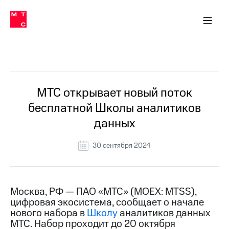
О
сторам и акционерам
Комплаенс и деловая этика
Устойчивое развитие
Медиа-центр
О МТС
О МТС
На главную
компании
О
компании
Стратегия
Стратегия
Все Новости
Карьера
в МТС
Карьера
в МТС
Пресс-
МТС открывает новый поток
релизы
История
бесплатной Школы аналитиков
компании
МТС
данных
о технологиях
Руководство
региона
30 сентября 2024
Правовая
информация
Контакты
Москва, РФ — ПАО «МТС» (MOEX: MTSS),
цифровая экосистема, сообщает о начале
Медиа-центр
нового набора в
Школу
аналитиков данных
Пресс-
МТС. Набор проходит до 20 октября
релизы