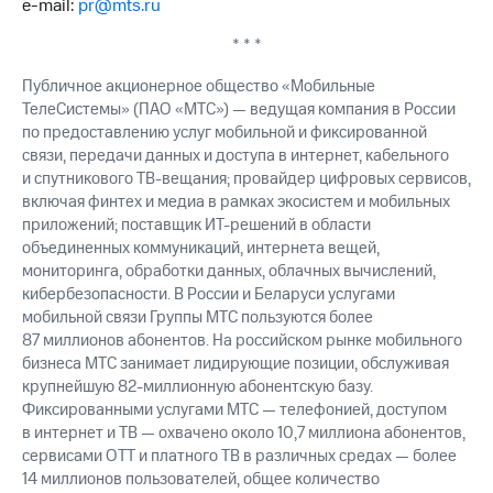
e-mail:
pr@mts.ru
выкупа
акций
* * *
Дивиденды
Рынок
Публичное акционерное общество «Мобильные
облигаций
ТелеСистемы» (ПАО «МТС») — ведущая компания в России
по предоставлению услуг мобильной и фиксированной
Описание
связи, передачи данных и доступа в интернет, кабельного
Еврооблигации-2023
и спутникового ТВ-вещания; провайдер цифровых сервисов,
Уведомление
о
включая финтех и медиа в рамках экосистем и мобильных
погашении
приложений; поставщик ИТ-решений в области
именных
объединенных коммуникаций, интернета вещей,
облигаций
мониторинга, обработки данных, облачных вычислений,
Другое
кибербезопасности. В России и Беларуси услугами
мобильной связи Группы МТС пользуются более
Регистратор
87 миллионов абонентов. На российском рынке мобильного
Реквизиты
бизнеса МТС занимает лидирующие позиции, обслуживая
Контакты
крупнейшую 82-миллионную абонентскую базу.
йчивое развитие
Фиксированными услугами МТС — телефонией, доступом
и деловая этика
в интернет и ТВ — охвачено около 10,7 миллиона абонентов,
На главную
сервисами OTT и платного ТВ в различных средах — более
14 миллионов пользователей, общее количество