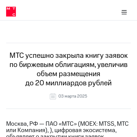
О
сторам и акционерам
Комплаенс и деловая этика
Устойчивое развитие
Медиа-центр
О МТС
О МТС
На главную
компании
О
компании
Стратегия
Стратегия
Все Новости
Карьера
в МТС
Карьера
в МТС
Пресс-
МТС успешно закрыла книгу заявок
релизы
История
по биржевым облигациям, увеличив
компании
МТС
объем размещения
о технологиях
Руководство
до 20 миллиардов рублей
региона
Правовая
03 марта 2025
информация
Контакты
Москва, РФ — ПАО «МТС» (MOEX: MTSS, МТС
Медиа-центр
или Компания), ), цифровая экосистема,
Пресс-
релизы
объявляет о закрытии книги заявок