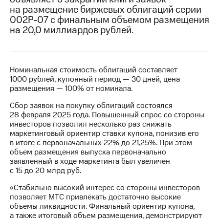
на размещение биржевых облигаций серии
МТС
002Р-07 с финальным объемом размещения
о технологиях
на 20,0 миллиардов рублей.
Достижения
Интервью
Номинальная стоимость облигаций составляет
1000 рублей, купонный период — 30 дней, цена
Финансовая
размещения — 100% от номинала.
отчетность
Сбор заявок на покупку облигаций состоялся
Контакты
28 февраля 2025 года. Повышенный спрос со стороны
инвесторов позволил несколько раз снижать
Новости
маркетинговый ориентир ставки купона, понизив его
в
в итоге с первоначальных 22% до 21,25%. При этом
регионе
объем размещения выпуска первоначально
заявленный в ходе маркетинга был увеличен
м и акционерам
с 15 до 20 млрд руб.
Корпоративное
управление
«Стабильно высокий интерес со стороны инвесторов
позволяет МТС привлекать достаточно высокие
Корпоративный
объемы ликвидности. Финальный ориентир купона,
секретарь
а также итоговый объем размещения, демонстрируют