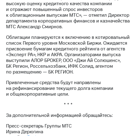
Раскрытие
высокую оценку кредитного качества компании
информации
и отражают повышенный спрос инвесторов
Информация
к облигационным выпускам МТС», — отметил Директор
акционерам
департамента корпоративных финансов и казначейства
Документы
МТС Александр Смирнов.
ПАО
"МТС"
Облигации планируются к включению в котировальный
Собрания
список Первого уровня Московской Биржи. Ожидается
акционеров
присвоение бумагам кредитного рейтинга от агентств
Личный
«Эксперт РА», НКР и АКРА. Организаторами выпуска
кабинет
выступили АЛОР БРОКЕР, ООО «Джи Ай Солюшенс»,
акционера
БК Регион, Россельхозбанк, ИФК Солид, агентом
Акционерный
по размещению — БК РЕГИОН.
капитал
Контроль
Привлеченные средства будут направлены
и
на рефинансирование текущего долга компании
аудит
и общекорпоративные цели.
Рынок
* * *
акций
За дополнительной информацией обращайтесь:
Описание
Программа
Пресс-секретарь Группы МТС
приобретения
Ирина Дерюгина
Порядок