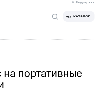
Поддержка
О МТС
я информация
Контакты
КАТАЛОГ
Медиа-центр
кты
Новости в регионе
Инвесторам и акционерам
ция акционерам
Документы
роль и аудит
Рынок акций
й
Описание
р
Реквизиты
Контакты
Устойчивое развитие
Комплаенс и деловая этика
На главную
с на портативные
и