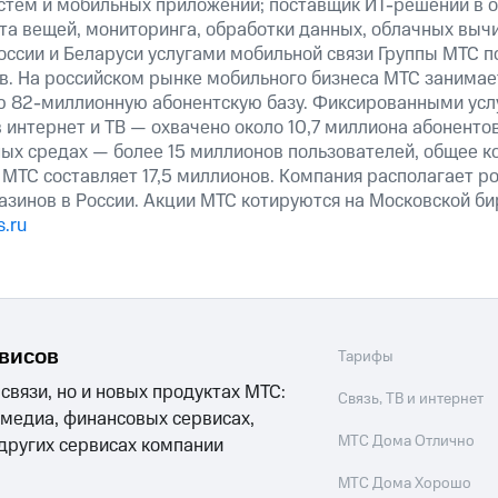
истем и мобильных приложений; поставщик ИТ-решений в 
та вещей, мониторинга, обработки данных, облачных выч
оссии и Беларуси услугами мобильной связи Группы МТС п
в. На российском рынке мобильного бизнеса МТС занима
ю 82-миллионную абонентскую базу. Фиксированными ус
 интернет и ТВ — охвачено около 10,7 миллиона абоненто
ных средах — более 15 миллионов пользователей, общее к
МТС составляет 17,5 миллионов. Компания располагает р
азинов в России. Акции МТС котируются на Московской б
.ru
рвисов
Тарифы
 связи, но и новых продуктах МТС:
Связь, ТВ и интернет
 медиа, финансовых сервисах,
МТС Дома Отлично
 других сервисах компании
МТС Дома Хорошо