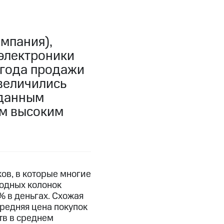
мпания),
электроники
о года продажи
величились
 данным
ым высоким
ов, в которые многие
водных колонок
% в деньгах. Схожая
Средняя цена покупок
тв в среднем