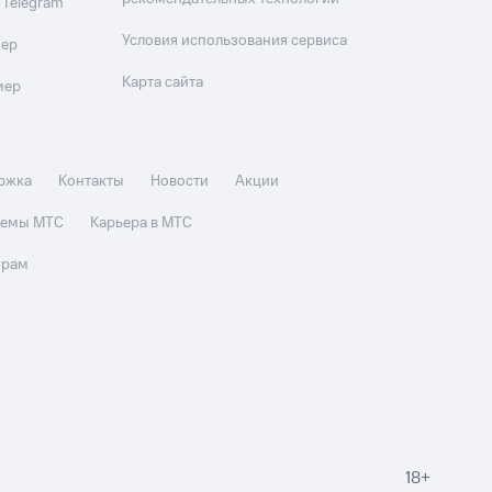
 Telegram
Условия использования сервиса
мер
Карта сайта
мер
ржка
Контакты
Новости
Акции
стемы МТС
Карьера в МТС
орам
18+