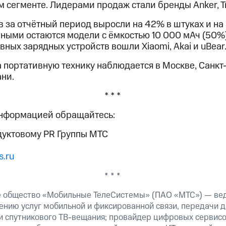
сегменте. Лидерами продаж стали бренды Anker, Tr
за отчётный период выросли на 42% в штуках и на 
ыми остаются модели с ёмкостью 10 000 мАч (50%).
ных зарядных устройств вошли Xiaomi, Akai и uBear
 портативную технику наблюдается в Москве, Санкт
ни.
* * *
информацией обращайтесь:
дуктовому PR Группы МТС
.ru
* * *
е общество «Мобильные ТелеСистемы» (ПАО «МТС») — ве
ению услуг мобильной и фиксированной связи, передачи д
 и спутникового ТВ-вещания; провайдер цифровых сервис