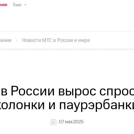
ании
Еще
ТС
Пресс-релизы
МТС о технологиях
ТС
История компании
Руководство региона
Правова
стижения
Интервью
Финансовая отчетность
Конта
пании
Новости МТС в России и мире
тивный секретарь
Раскрытие информации
Информа
ный кабинет акционера
Акционерный капитал
Конт
Порядок выкупа акций
Дивиденды
Рынок облигаци
 погашении именных облигаций
Другое
Регистрато
в России вырос спро
колонки и паурэрбанк
07 мая 2025