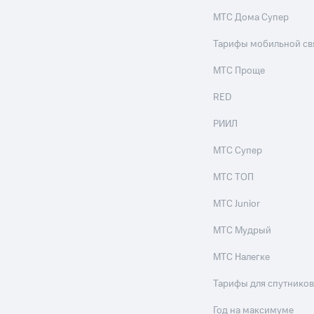
МТС Дома Супер
Тарифы мобильной св
МТС Проще
RED
РИИЛ
МТС Супер
МТС ТОП
МТС Junior
МТС Мудрый
МТС Налегке
Тарифы для спутников
Год на максимуме