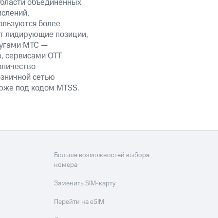
области объединенных
ислений,
ользуются более
ет лидирующие позиции,
лугами МТС —
в, сервисами OTT
оличество
озничной сетью
ирже под кодом MTSS.
Больше возможностей выбора
номера
Заменить SIM-карту
Перейти на eSIM