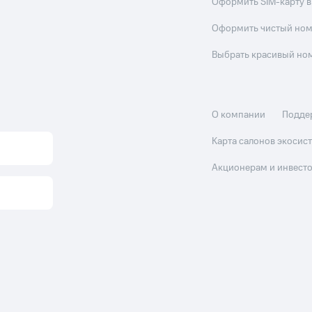
Оформить SIM-карту в
Оформить чистый но
Выбрать красивый но
О компании
Подде
Карта салонов экоси
Акционерам и инвест