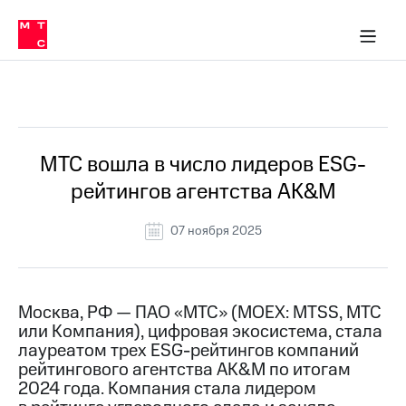
О
сторам и акционерам
Комплаенс и деловая этика
Устойчивое развитие
Медиа-центр
О МТС
О МТС
На главную
компании
О
компании
Стратегия
Стратегия
Все Новости
Карьера
в МТС
Карьера
в МТС
Пресс-
МТС вошла в число лидеров ESG-
релизы
История
рейтингов агентства AK&M
компании
МТС
о технологиях
Руководство
07 ноября 2025
региона
Правовая
информация
Москва, РФ — ПАО «МТС» (MOEX: MTSS, МТС
или Компания), цифровая экосистема, стала
Контакты
лауреатом трех ESG-рейтингов компаний
рейтингового агентства AK&M по итогам
Медиа-центр
Пресс-
2024 года. Компания стала лидером
релизы