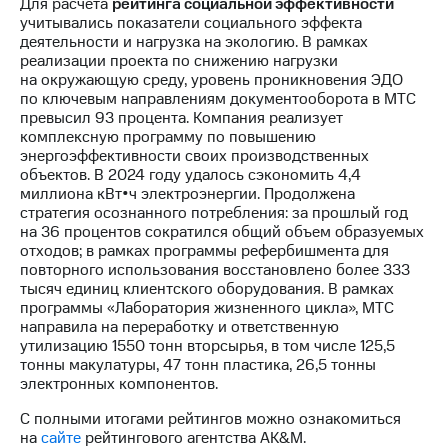
Для расчета
рейтинга социальной эффективности
выкупа
учитывались показатели социального эффекта
акций
деятельности и нагрузка на экологию. В рамках
Дивиденды
реализации проекта по снижению нагрузки
Рынок
на окружающую среду, уровень проникновения ЭДО
облигаций
по ключевым направлениям документооборота в МТС
превысил 93 процента. Компания реализует
Описание
комплексную программу по повышению
Еврооблигации-2023
энергоэффективности своих производственных
Уведомление
объектов. В 2024 году удалось сэкономить 4,4
о
миллиона кВт•ч электроэнергии. Продолжена
погашении
стратегия осознанного потребления: за прошлый год
именных
на 36 процентов сократился общий объем образуемых
облигаций
отходов; в рамках программы рефербишмента для
Другое
повторного использования восстановлено более 333
тысяч единиц клиентского оборудования. В рамках
Регистратор
программы «Лаборатория жизненного цикла», МТС
Реквизиты
направила на переработку и ответственную
Контакты
утилизацию 1550 тонн вторсырья, в том числе 125,5
йчивое развитие
тонны макулатуры, 47 тонн пластика, 26,5 тонны
и деловая этика
электронных компонентов.
На главную
С полными итогами рейтингов можно ознакомиться
на
сайте
рейтингового агентства AK&M.