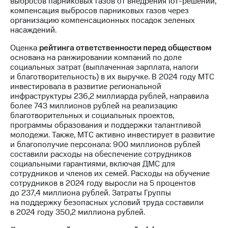
выбросов парниковых газов от внедрения IoT-решений,
Раскрытие
компенсация выбросов парниковых газов через
информации
организацию компенсационных посадок зеленых
Информация
насаждений.
акционерам
Документы
Оценка
рейтинга ответственности перед обществом
ПАО
основана на ранжировании компаний по доле
"МТС"
социальных затрат (выплаченная зарплата, налоги
Собрания
и благотворительность) в их выручке. В 2024 году МТС
акционеров
инвестировала в развитие региональной
Личный
инфраструктуры 236,2 миллиарда рублей, направила
кабинет
более 743 миллионов рублей на реализацию
акционера
благотворительных и социальных проектов,
Акционерный
программы образования и поддержки талантливой
капитал
молодежи. Также, МТС активно инвестирует в развитие
Контроль
и благополучие персонала: 900 миллионов рублей
и
составили расходы на обеспечение сотрудников
аудит
социальными гарантиями, включая ДМС для
Рынок
сотрудников и членов их семей. Расходы на обучение
акций
сотрудников в 2024 году выросли на 5 процентов
до 237,4 миллиона рублей. Затраты Группы
Описание
на поддержку безопасных условий труда составили
Программа
в 2024 году 350,2 миллиона рублей.
приобретения
Порядок