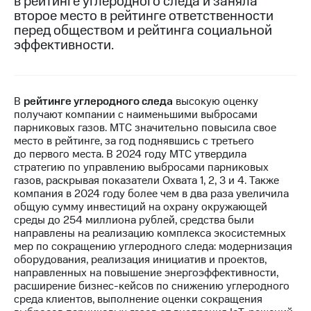
в рейтинге углеродного следа и заняла
второе место в рейтинге ответственности
МТС
перед обществом и рейтинга социальной
о технологиях
эффективности.
Достижения
Интервью
В
рейтинге углеродного следа
высокую оценку
получают компании с наименьшими выбросами
Финансовая
парниковых газов. МТС значительно повысила свое
отчетность
место в рейтинге, за год поднявшись с третьего
до первого места. В 2024 году МТС утвердила
Контакты
стратегию по управлению выбросами парниковых
газов, раскрывая показатели Охвата 1, 2, 3 и 4. Также
Новости
компания в 2024 году более чем в два раза увеличила
в
общую сумму инвестиций на охрану окружающей
регионе
среды до 254 миллиона рублей, средства были
направлены на реализацию комплекса экосистемных
м и акционерам
мер по сокращению углеродного следа: модернизация
Корпоративное
оборудования, реализация инициатив и проектов,
управление
направленных на повышение энергоэффективности,
расширение бизнес-кейсов по снижению углеродного
Корпоративный
среда клиентов, выполнение оценки сокращения
секретарь