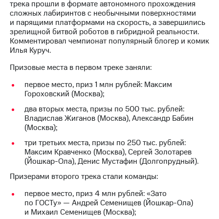
Раскрытие
трека прошли в формате автономного прохождения
информации
сложных лабиринтов с необычными поверхностями
Информация
и парящими платформами на скорость, а завершились
акционерам
зрелищной битвой роботов в гибридной реальности.
Документы
Комментировал чемпионат популярный блогер и комик
ПАО
Илья Куруч.
"МТС"
Собрания
Призовые места в первом треке заняли:
акционеров
первое место, приз 1 млн рублей: Максим
Личный
Гороховский (Москва);
кабинет
акционера
два вторых места, призы по 500 тыс. рублей:
Акционерный
Владислав Жиганов (Москва), Александр Бабин
капитал
(Москва);
Контроль
и
три третьих места, призы по 250 тыс. рублей:
аудит
Максим Кравченко (Москва), Сергей Золотарев
Рынок
(Йошкар-Ола), Денис Мустафин (Долгопрудный).
акций
Призерами второго трека стали команды:
Описание
первое место, приз 4 млн рублей: «Зато
Программа
по ГОСТу» — Андрей Семенищев (Йошкар-Ола)
приобретения
и Михаил Семенищев (Москва);
Порядок