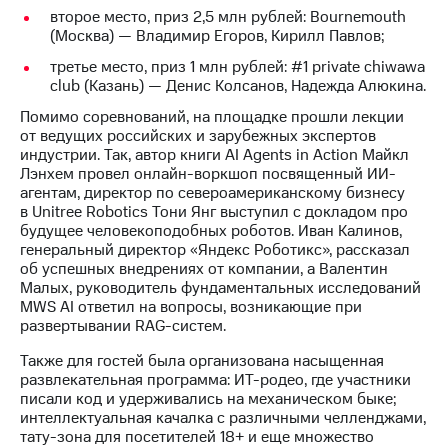
выкупа
второе место, приз 2,5 млн рублей: Bournemouth
акций
(Москва) — Владимир Егоров, Кирилл Павлов;
Дивиденды
третье место, приз 1 млн рублей: #1 private chiwawa
Рынок
club (Казань) — Денис Колсанов, Надежда Алюкина.
облигаций
Помимо соревнований, на площадке прошли лекции
Описание
от ведущих российских и зарубежных экспертов
Еврооблигации-2023
индустрии. Так, автор книги AI Agents in Action Майкл
Уведомление
Лэнхем провел онлайн-воркшоп посвященный ИИ-
о
агентам, директор по североамериканскому бизнесу
погашении
в Unitree Robotics Тони Янг выступил с докладом про
именных
будущее человекоподобных роботов. Иван Калинов,
облигаций
генеральный директор «Яндекс Роботикс», рассказал
Другое
об успешных внедрениях от компании, а Валентин
Малых, руководитель фундаментальных исследований
Регистратор
MWS AI ответил на вопросы, возникающие при
Реквизиты
развертывании RAG-систем.
Контакты
йчивое развитие
Также для гостей была организована насыщенная
и деловая этика
развлекательная программа: ИТ-родео, где участники
На главную
писали код и удерживались на механическом быке;
интеллектуальная качалка с различными челленджами,
тату-зона для посетителей 18+ и еще множество