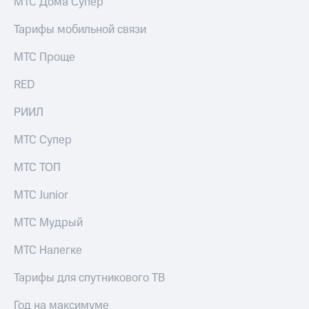
МТС Дома Супер
Тарифы мобильной связи
МТС Проще
RED
РИИЛ
МТС Супер
МТС ТОП
МТС Junior
МТС Мудрый
МТС Налегке
Тарифы для спутникового ТВ
Год на максимуме