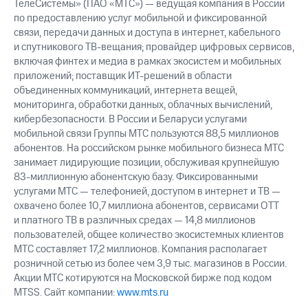
ТелеСистемы» (ПАО «МТС») — ведущая компания в России
по предоставлению услуг мобильной и фиксированной
связи, передачи данных и доступа в интернет, кабельного
и спутникового ТВ-вещания; провайдер цифровых сервисов,
включая финтех и медиа в рамках экосистем и мобильных
приложений; поставщик ИТ-решений в области
объединенных коммуникаций, интернета вещей,
мониторинга, обработки данных, облачных вычислений,
кибербезопасности. В России и Беларуси услугами
мобильной связи Группы МТС пользуются 88,5 миллионов
абонентов. На российском рынке мобильного бизнеса МТС
занимает лидирующие позиции, обслуживая крупнейшую
83-миллионную абонентскую базу. Фиксированными
услугами МТС — телефонией, доступом в интернет и ТВ —
охвачено более 10,7 миллиона абонентов, сервисами OTT
и платного ТВ в различных средах — 14,8 миллионов
пользователей, общее количество экосистемных клиентов
МТС составляет 17,2 миллионов. Компания располагает
розничной сетью из более чем 3,9 тыс. магазинов в России.
Акции МТС котируются на Московской бирже под кодом
MTSS. Сайт компании:
www.mts.ru