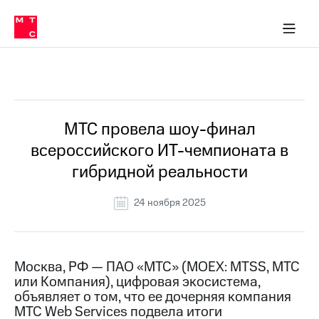
О
сторам и акционерам
Комплаенс и деловая этика
Устойчивое развитие
Медиа-центр
О МТС
О МТС
На главную
компании
О
компании
Стратегия
Стратегия
Все Новости
Карьера
в МТС
Карьера
в МТС
Пресс-
МТС провела шоу-финал
релизы
История
всероссийского ИТ-чемпионата в
компании
МТС
гибридной реальности
о технологиях
Руководство
региона
24 ноября 2025
Правовая
информация
Контакты
Москва, РФ — ПАО «МТС» (MOEX: MTSS, МТС
или Компания), цифровая экосистема,
Медиа-центр
объявляет о том, что ее дочерняя компания
Пресс-
МТС Web Services подвела итоги
релизы