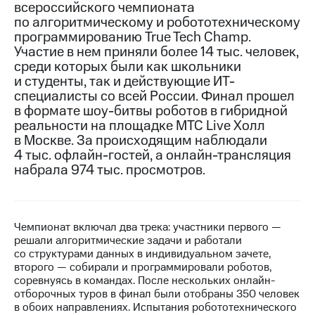
всероссийского чемпионата
по алгоритмическому и робототехническому
МТС
программированию True Tech Champ.
о технологиях
Участие в нем приняли более 14 тыс. человек,
Достижения
среди которых были как школьники
и студенты, так и действующие ИТ-
Интервью
специалисты со всей России. Финал прошел
в формате шоу-битвы роботов в гибридной
Финансовая
реальности на площадке МТС Live Холл
отчетность
в Москве. За происходящим наблюдали
4 тыс. офлайн-гостей, а онлайн-трансляция
Контакты
набрала 974 тыс. просмотров.
Новости
в
регионе
Чемпионат включал два трека: участники первого —
м и акционерам
решали алгоритмические задачи и работали
Корпоративное
со структурами данных в индивидуальном зачете,
управление
второго — собирали и программировали роботов,
соревнуясь в командах. После нескольких онлайн-
Корпоративный
отборочных туров в финал были отобраны 350 человек
секретарь
в обоих направлениях. Испытания робототехнического