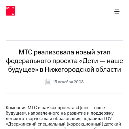
О
сторам и акционерам
Комплаенс и деловая этика
Устойчивое развитие
Медиа-центр
О МТС
О МТС
На главную
компании
О
компании
Стратегия
Стратегия
Все Новости
Карьера
в МТС
Карьера
в МТС
Пресс-
МТС реализовала новый этап
релизы
История
федерального проекта «Дети — наше
компании
МТС
будущее» в Нижегородской области
о технологиях
Руководство
региона
15 декабря 2008
Правовая
информация
Контакты
Компания МТС в рамках проекта «Дети — наше
будущее», направленного на развитие и поддержку
Медиа-центр
детского творчества и образования, подарила ГОУ
Пресс-
«Дзержинский специальный (коррекционный) детский
релизы