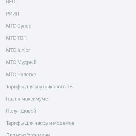
RED
выкупа
акций
РИИЛ
Дивиденды
Рынок
МТС Супер
облигаций
МТС ТОП
Описание
Еврооблигации-2023
Уведомление
МТС Junior
о
погашении
МТС Мудрый
именных
облигаций
МТС Налегке
Другое
Тарифы для спутникового ТВ
Регистратор
Реквизиты
Год на максимуме
Контакты
йчивое развитие
Полугодовой
и деловая этика
На главную
Тарифы для часов и модемов
Для ноутбука мини