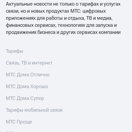
Раскрытие
Актуальные новости не только о тарифах и услугах
информации
связи, но и новых продуктах МТС: цифровых
Информация
акционерам
приложениях для работы и отдыха, ТВ и медиа,
Документы
финансовых сервисах, технологиях для запуска и
ПАО
продвижения бизнеса и других сервисах компании
"МТС"
Собрания
акционеров
Тарифы
Личный
кабинет
акционера
Связь, ТВ и интернет
Акционерный
капитал
МТС Дома Отлично
Контроль
и
МТС Дома Хорошо
аудит
Рынок
МТС Дома Супер
акций
Тарифы мобильной связи
Описание
Программа
МТС Проще
приобретения
Порядок