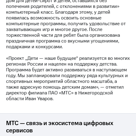
дом для детей-сирот и детей, оставшихся без
попечения родителей, с отклонениями в развитии»
МТС
компьютерный класс. Благодаря этому, у детей
о технологиях
появилась возможность освоить основные
компьютерные программы, получить удовольствие от
Достижения
захватывающих игр и многое другое. После
торжественной части для ребят была организована
Интервью
праздничная программа со вкусными угощениями,
подарками и конкурсами.
Финансовая
отчетность
«Проект „Дети — наше будущее“ реализуется во многих
регионах России и нацелен на поддержку детства.
Контакты
Программа будет активно развиваться в наступающем
году. Мы запланировали поддержку ряда культурных и
Новости
спортивных мероприятий областного масштаба, а
в
также адресную помощь детским домам», — отметил
регионе
директор филиала ПАО «МТС» в Нижегородской
области Иван Уваров.
м и акционерам
Корпоративное
управление
МТС — связь и экосистема цифровых
Корпоративный
сервисов
секретарь