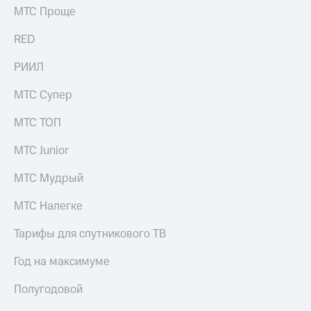
выкупа
МТС Проще
акций
Дивиденды
RED
Рынок
облигаций
РИИЛ
Описание
МТС Супер
Еврооблигации-2023
Уведомление
МТС ТОП
о
погашении
МТС Junior
именных
облигаций
МТС Мудрый
Другое
МТС Налегке
Регистратор
Реквизиты
Контакты
Тарифы для спутникового ТВ
йчивое развитие
и деловая этика
Год на максимуме
На главную
Полугодовой