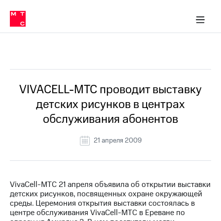
О
сторам и акционерам
Комплаенс и деловая этика
Устойчивое развитие
Медиа-центр
О МТС
О МТС
На главную
компании
О
компании
Стратегия
Стратегия
Все Новости
Карьера
в МТС
Карьера
в МТС
Пресс-
VIVACELL-МТС проводит выставку
релизы
История
детских рисунков в центрах
компании
МТС
обслуживания абонентов
о технологиях
Руководство
региона
21 апреля 2009
Правовая
информация
Контакты
VivaCell-МТС 21 апреля объявила об открытии выставки
детских рисунков, посвященных охране окружающей
Медиа-центр
среды. Церемония открытия выставки состоялась в
Пресс-
центре обслуживания VivaCell-МТС в Ереване по
релизы