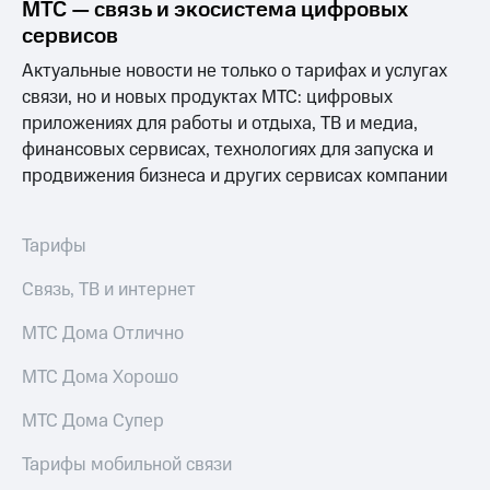
Раскрытие
МТС — связь и экосистема цифровых
информации
сервисов
Информация
акционерам
Актуальные новости не только о тарифах и услугах
Документы
связи, но и новых продуктах МТС: цифровых
ПАО
приложениях для работы и отдыха, ТВ и медиа,
"МТС"
финансовых сервисах, технологиях для запуска и
Собрания
акционеров
продвижения бизнеса и других сервисах компании
Личный
кабинет
акционера
Тарифы
Акционерный
капитал
Связь, ТВ и интернет
Контроль
и
МТС Дома Отлично
аудит
Рынок
МТС Дома Хорошо
акций
Описание
МТС Дома Супер
Программа
приобретения
Тарифы мобильной связи
Порядок