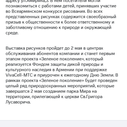
адресу ул.Амиряна,3. В нем посетители могли
познакомиться с работами детей, принявших участие
МТС
во Всеармянском конкурсе рисования. Во всех
о технологиях
представленных рисунках содержится своеобразный
призыв к общественности к более ответственному и
Достижения
заботливому отношению к природе и окружающей
среде.
Интервью
Финансовая
Выставка рисунков пройдет до 2 мая в центрах
отчетность
обслуживания абонентов компании и станет первым
этапом проекта «Зеленое поколение», который
Контакты
реализуется Фондом защиты дикой природы и
культурного наследия в Армении при поддержке
Новости
VivaCell-МТС и приурочен к ежегодному Дню Земли. В
в
рамках проекта «Зеленое поколение» будет проведен
регионе
целый ряд природоохранных мероприятий, которые
завершатся 2 мая созданием парка Мира на
м и акционерам
территории, прилегающей к церкви Св.Григора
Корпоративное
Лусаворича.
управление
Корпоративный
секретарь