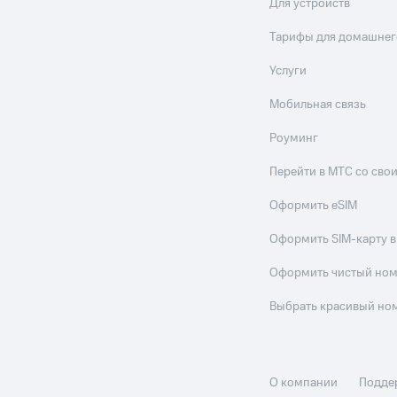
Для устройств
Тарифы для домашнег
Услуги
Мобильная связь
Роуминг
Перейти в МТС со св
Оформить eSIM
Оформить SIM-карту в
Оформить чистый но
Выбрать красивый но
О компании
Подде