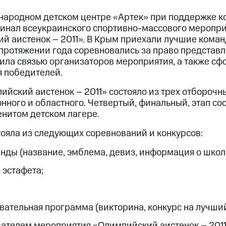
дународном детском центре «Артек» при поддержке 
инал всеукраинского спортивно-массового меропри
 аистенок – 2011». В Крым приехали лучшие коман
протяжении года соревновались за право представл
ила связью организаторов мероприятия, а также с
 победителей.
йский аистенок – 2011» состояло из трех отборочны
ного и областного. Четвертый, финальный, этап сос
енитом детском лагере.
тояла из следующих соревнований и конкурсов:
нды (название, эмблема, девиз, информация о школе
эстафета;
ательная программа (викторина, конкурс на лучший р
ателем мероприятия «Олимпийский аистенок – 2011