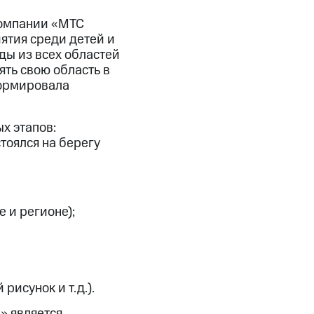
компании «МТС
ятия среди детей и
ды из всех областей
ять свою область в
формировала
х этапов:
тоялся на берегу
 и регионе);
исунок и т.д.).
» является