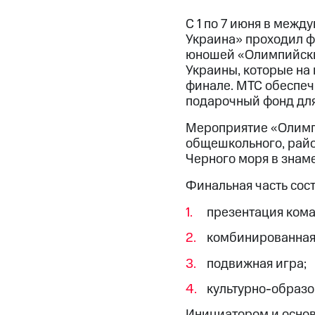
С 1 по 7 июня в меж
Украина» проходил ф
юношей «Олимпийский
Украины, которые на 
финале. МТС обеспеч
подарочный фонд для
Мероприятие «Олимпи
общешкольного, район
Черного моря в знам
Финальная часть сос
презентация кома
комбинированная 
подвижная игра;
культурно-образов
Инициатором и основ