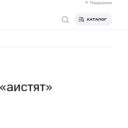
Поддержка
О МТС
я информация
Контакты
КАТАЛОГ
Медиа-центр
кты
Новости в регионе
Инвесторам и акционерам
ция акционерам
Документы
роль и аудит
Рынок акций
й
Описание
р
Реквизиты
Контакты
Устойчивое развитие
Комплаенс и деловая этика
На главную
«аистят»