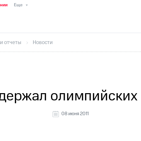
ании
Еще
ТС
Пресс-релизы
МТС о технологиях
ТС
История компании
Руководство региона
Правова
стижения
Интервью
Финансовая отчетность
Конта
 и отчеты
Новости
тивный секретарь
Раскрытие информации
Информа
ный кабинет акционера
Акционерный капитал
Конт
Порядок выкупа акций
Дивиденды
Рынок облигаци
 погашении именных облигаций
Другое
Регистрато
держал олимпийских 
08 июня 2011