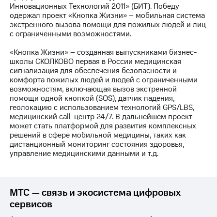
Инновационных Технологий 2011» (БИТ). Победу
одержал проект «Кнопка Жизни» – мобильная система
МТС
экстренного вызова помощи для пожилых людей и лиц
о технологиях
с ограниченными возможностями.
Достижения
«Кнопка Жизни» – созданная выпускниками бизнес-
школы СКОЛКОВО первая в России медицинская
Интервью
сигнализация для обеспечения безопасности и
комфорта пожилых людей и людей с ограниченными
Финансовая
возможностям, включающая вызов экстренной
отчетность
помощи одной кнопкой (SОS), датчик падения,
геолокацию с использованием технологий GPS/LBS,
Контакты
медицинский call-центр 24/7. В дальнейшем проект
может стать платформой для развития комплексных
Новости
решений в сфере мобильной медицины, таких как
в
дистанционный мониторинг состояния здоровья,
регионе
управление медицинскими данными и т.д.
м и акционерам
Корпоративное
управление
МТС — связь и экосистема цифровых
Корпоративный
сервисов
секретарь