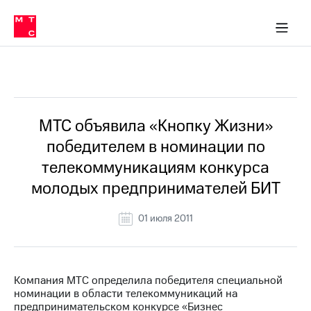
О
сторам и акционерам
Комплаенс и деловая этика
Устойчивое развитие
Медиа-центр
О МТС
О МТС
На главную
компании
О
компании
Стратегия
Стратегия
Все Новости
Карьера
в МТС
Карьера
в МТС
Пресс-
МТС объявила «Кнопку Жизни»
релизы
История
победителем в номинации по
компании
МТС
телекоммуникациям конкурса
о технологиях
Руководство
молодых предпринимателей БИТ
региона
Правовая
01 июля 2011
информация
Контакты
Компания МТС определила победителя специальной
Медиа-центр
номинации в области телекоммуникаций на
Пресс-
предпринимательском конкурсе «Бизнес
релизы