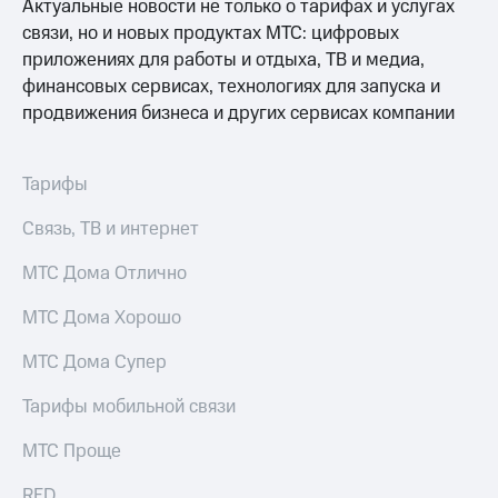
Раскрытие
Актуальные новости не только о тарифах и услугах
информации
связи, но и новых продуктах МТС: цифровых
Информация
приложениях для работы и отдыха, ТВ и медиа,
акционерам
финансовых сервисах, технологиях для запуска и
Документы
ПАО
продвижения бизнеса и других сервисах компании
"МТС"
Собрания
акционеров
Тарифы
Личный
кабинет
Связь, ТВ и интернет
акционера
Акционерный
МТС Дома Отлично
капитал
Контроль
МТС Дома Хорошо
и
аудит
МТС Дома Супер
Рынок
акций
Тарифы мобильной связи
Описание
Программа
МТС Проще
приобретения
Порядок
RED