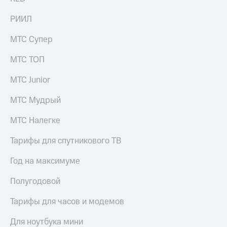
выкупа
акций
РИИЛ
Дивиденды
Рынок
МТС Супер
облигаций
МТС ТОП
Описание
Еврооблигации-2023
МТС Junior
Уведомление
о
МТС Мудрый
погашении
именных
МТС Налегке
облигаций
Другое
Тарифы для спутникового ТВ
Регистратор
Реквизиты
Год на максимуме
Контакты
йчивое развитие
Полугодовой
и деловая этика
На главную
Тарифы для часов и модемов
Для ноутбука мини