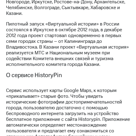
Новгороде, Иркутске, Ростове-на-Дону, Архангельске,
выкупа
Челябинске, Волгограде, Сыктывкаре, Хабаровске и
акций
Казани.
Дивиденды
Рынок
Пилотный запуск «Виртуальной истории» в России
облигаций
состоялся в Иркутске в октябре 2012 года, в декабре
2012 года проект стартовал одновременно в первых
Описание
семи городах страны – от Калининграда до
Еврооблигации-2023
Владивостока. В Казани проект «Виртуальная история»
Уведомление
реализуется МТС и Национальным музеем при
о
содействии Комитета внешних связей и туризма
погашении
исполнительного комитета города Казани.
именных
облигаций
О сервисе HistoryPin
Другое
Регистратор
Cервис использует карты Google Maps, к которым
Реквизиты
«прикалывает» старые фото. Чтобы увидеть
Контакты
исторические фотографии достопримечательностей
города, пользователю достаточно с помощью
йчивое развитие
беспроводного интернета загрузить на устройство
и деловая этика
бесплатное приложение с сайта Historypin. Приложение
На главную
автоматически определяет местонахождение
пользователя и предлагает ему ознакомиться со