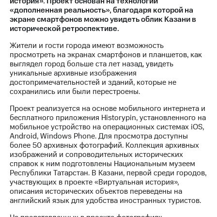
история». Проект основан на технологии
«дополненная реальность», благодаря которой на
МТС
экране смартфонов можно увидеть облик Казани в
о технологиях
исторической ретроспективе.
Достижения
Жители и гости города имеют возможность
просмотреть на экранах смартфонов и планшетов, как
Интервью
выглядел город больше ста лет назад, увидеть
уникальные архивные изображения
Финансовая
достопримечательностей и зданий, которые не
отчетность
сохранились или были перестроены.
Контакты
Проект реализуется на основе мобильного интернета и
бесплатного приложения Historypin, установленного на
Новости
мобильное устройство на операционных системах iOS,
в
Android, Windows Phone. Для просмотра доступны
регионе
более 50 архивных фотографий. Коллекция архивных
изображений и сопроводительных исторических
справок к ним подготовлены Национальным музеем
м и акционерам
Корпоративное
Республики Татарстан. В Казани, первой среди городов,
управление
участвующих в проекте «Виртуальная история»,
описания исторических объектов переведены на
Корпоративный
английский язык для удобства иностранных туристов.
секретарь