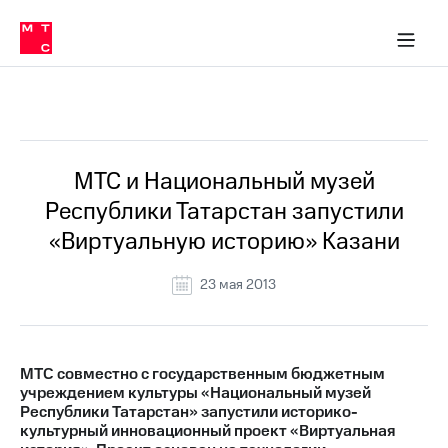
О
сторам и акционерам
Комплаенс и деловая этика
Устойчивое развитие
Медиа-центр
О МТС
О МТС
На главную
компании
О
компании
Стратегия
Стратегия
Все Новости
Карьера
в МТС
Карьера
в МТС
Пресс-
МТС и Национальный музей
релизы
История
Республики Татарстан запустили
компании
МТС
«Виртуальную историю» Казани
о технологиях
Руководство
региона
23 мая 2013
Правовая
информация
Контакты
МТС совместно с государственным бюджетным
учреждением культуры «Национальный музей
Медиа-центр
Республики Татарстан» запустили историко-
Пресс-
культурный инновационный проект «Виртуальная
релизы