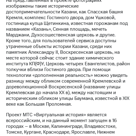
На представленных в проекте фотографиях
Раскрытие
изображены такие исторические
информации
достопримечательности Казани, как Спасская башня
Информация
Кремля, комплекс Гостиного двора, дом Ушковой,
акционерам
гостиница купца Щетинкина, известная горожанам под
Документы
названием «Казань», Сенная площадь, мечеть
ПАО
Марджани, Духосошественская церковь и другие.
"МТС"
Кроме того, для пользователей сервиса доступны
Собрания
утраченные объекты истории Казани, среди них
акционеров
памятник Александру II, Воскресенская церковь, на
Личный
месте которой сейчас стоит здание химического
кабинет
института КП(Ф)У, Церковь четырех Евангелистов, район
акционера
толкучки вблизи Гостиного двора. При помощи
Акционерный
технологии «дополненная реальность» можно увидеть
капитал
разницу между обликом современной Кремлевской и
Контроль
дореволюционной Воскресенской (название улицы
и
Кремлевская до начала XX в), между настоящим и
аудит
историческим обликом улицы Баумана, известной в XIX
Рынок
веке как Большая Проломная.
акций
Проект МТС «Виртуальная история» является
Описание
всероссийским, и на данный момент запущен в 16
Программа
городах – в Москве, Калининграде, Владивостоке,
приобретения
Томске, Кургане, Краснодаре, Ярославле, Нижнем
Порядок