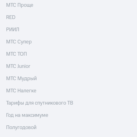
МТС Проще
RED
РИИЛ
МТС Супер
МТС ТОП
МТС Junior
МТС Мудрый
МТС Налегке
Тарифы для спутникового ТВ
Год на максимуме
Полугодовой