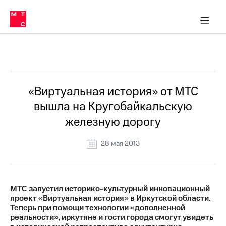
О
сторам и акционерам
Комплаенс и деловая этика
Устойчивое развитие
Медиа-центр
О МТС
О МТС
На главную
компании
О
компании
Стратегия
Стратегия
Все Новости
Карьера
в МТС
Карьера
в МТС
Пресс-
«Виртуальная история» от МТС
релизы
История
вышла на Кругобайкальскую
компании
МТС
железную дорогу
о технологиях
Руководство
региона
28 мая 2013
Правовая
информация
Контакты
МТС запустил историко-культурный инновационный
проект «Виртуальная история» в Иркутской области.
Медиа-центр
Теперь при помощи технологии «дополненной
Пресс-
реальности», иркутяне и гости города смогут увидеть
релизы