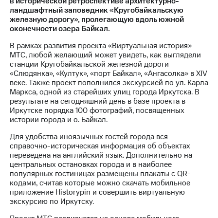
в исторической ретроспективе архитектурно-
ландшафтный заповедник «Кругобайкальскую
МТС
железную дорогу», пролегающую вдоль южной
о технологиях
оконечности озера Байкал.
Достижения
В рамках развития проекта «Виртуальная история»
МТС, любой желающий может увидеть, как выглядели
Интервью
станции Кругобайкальской железной дороги
«Слюдянка», «Култук», «порт Байкал», «Ангасолка» в XIV
Финансовая
веке. Также проект пополнился экскурсией по ул. Карла
отчетность
Маркса, одной из старейших улиц города Иркутска. В
результате на сегодняшний день в базе проекта в
Контакты
Иркутске порядка 100 фотографий, посвященных
истории города и о. Байкал.
Новости
в
Для удобства иноязычных гостей города вся
регионе
справочно-историческая информация об объектах
переведена на английский язык. Дополнительно на
центральных остановках города и в наиболее
м и акционерам
Корпоративное
популярных гостиницах размещены плакаты с QR-
управление
кодами, считав которые можно скачать мобильное
приложение Historypin и совершить виртуальную
Корпоративный
экскурсию по Иркутску.
секретарь