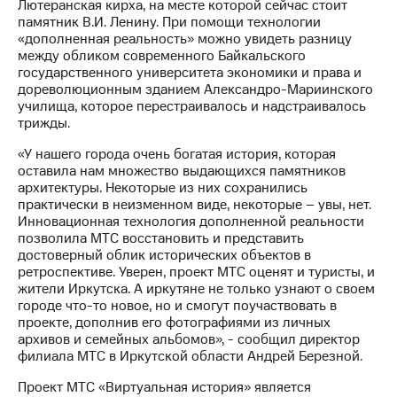
Лютеранская кирха, на месте которой сейчас стоит
выкупа
памятник В.И. Ленину. При помощи технологии
акций
«дополненная реальность» можно увидеть разницу
Дивиденды
между обликом современного Байкальского
Рынок
государственного университета экономики и права и
облигаций
дореволюционным зданием Александро-Мариинского
училища, которое перестраивалось и надстраивалось
Описание
трижды.
Еврооблигации-2023
Уведомление
«У нашего города очень богатая история, которая
о
оставила нам множество выдающихся памятников
погашении
архитектуры. Некоторые из них сохранились
именных
практически в неизменном виде, некоторые – увы, нет.
облигаций
Инновационная технология дополненной реальности
Другое
позволила МТС восстановить и представить
достоверный облик исторических объектов в
Регистратор
ретроспективе. Уверен, проект МТС оценят и туристы, и
Реквизиты
жители Иркутска. А иркутяне не только узнают о своем
Контакты
городе что-то новое, но и смогут поучаствовать в
йчивое развитие
проекте, дополнив его фотографиями из личных
и деловая этика
архивов и семейных альбомов», - сообщил директор
На главную
филиала МТС в Иркутской области Андрей Березной.
Проект МТС «Виртуальная история» является