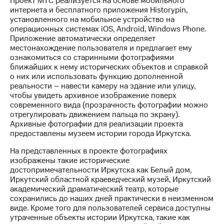
Проект МТС реализуется на основе мобильного
Раскрытие
интернета и бесплатного приложения Historypin,
информации
установленного на мобильное устройство на
Информация
операционных системах iOS, Android, Windows Phone.
акционерам
Приложение автоматически определяет
Документы
местонахождение пользователя и предлагает ему
ПАО
ознакомиться со старинными фотографиями
"МТС"
ближайших к нему исторических объектов и справкой
Собрания
о них или использовать функцию дополненной
акционеров
реальности – навести камеру на здание или улицу,
Личный
чтобы увидеть архивное изображение поверх
кабинет
современного вида (прозрачность фотографии можно
акционера
отрегулировать движением пальца по экрану).
Акционерный
Архивные фотографии для реализации проекта
капитал
предоставлены музеем истории города Иркутска.
Контроль
и
На представленных в проекте фотографиях
аудит
изображены такие исторические
Рынок
достопримечательности Иркутска как Белый дом,
акций
Иркутский областной краеведческий музей, Иркутский
академический драматический театр, которые
Описание
сохранились до наших дней практически в неизменном
Программа
виде. Кроме того для пользователей сервиса доступны
приобретения
утраченные объекты истории Иркутска, такие как
Порядок