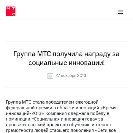
О
сторам и акционерам
Комплаенс и деловая этика
Устойчивое развитие
Медиа-центр
О МТС
О МТС
На главную
компании
О
компании
Стратегия
Стратегия
Все Новости
Карьера
в МТС
Карьера
в МТС
Пресс-
Группа МТС получила награду за
релизы
История
социальные инновации!
компании
МТС
о технологиях
Руководство
27 декабря 2013
региона
Правовая
информация
Группа МТС стала победителем ежегодной
федеральной премии в области инноваций «Время
Контакты
инноваций-2013». Компания одержала победу в
номинации «Социальная инновация года» за
Медиа-центр
просветительский проект по обучению интернет-
Пресс-
грамотности людей старшего поколения «Сети все
релизы