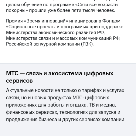
Раскрытие
целом обучение по программе «Сети все возрасты
информации
покорны» прошли уже более пяти тысяч человек.
Информация
акционерам
Премия «Время инноваций» инициирована Фондом
Документы
«Социальные проекты и программы» при поддержке
ПАО
Министерства экономического развития РФ,
"МТС"
Министерства связи и массовых коммуникаций РФ,
Собрания
Российской венчурной компании (РВК).
акционеров
Личный
кабинет
акционера
Акционерный
МТС — связь и экосистема цифровых
капитал
сервисов
Контроль
и
Актуальные новости не только о тарифах и услугах
аудит
связи, но и новых продуктах МТС: цифровых
Рынок
приложениях для работы и отдыха, ТВ и медиа,
акций
финансовых сервисах, технологиях для запуска и
Описание
продвижения бизнеса и других сервисах компании
Программа
приобретения
Порядок