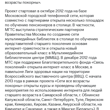
возрасты покорны».
МТС
Проект стартовал в октябре 2012 года на базе
о технологиях
Московской городской телефонной сети, которая
совместно с партнерами открыла несколько площадок
Достижения
по обучению пенсионеров в столице. В частности,
МГТС выступила стратегическим партнером
Интервью
Правительства Москвы по созданию сети
мультимедийных библиотек в столице по обучению
Финансовая
представителей старшего поколения основам
отчетность
интернет-грамотности и открыла новый
образовательный класс в Мультимедийном
Контакты
библиотечном центре (ММБЦ). В декабре 2012 года
МТС при поддержке Благотворительного фонда «Связь
Новости
поколений» открыла интернет-класс в Москве, в
в
павильоне Лиги здоровья нации на территории
регионе
Всероссийского выставочного центра (ВВЦ). С начала
2013 года в рамках проекта «Сети все возрасты
м и акционерам
покорны» открыты курсы и проведены обучающие
Корпоративное
мероприятия по использованию интернета для людей
управление
старшего возраста в Самарской области, г. Обнинске
Калужской области, Санкт-Петербурге, Туле, Пермском
Корпоративный
крае, Кемерово, Кирове, Казани, Амурской области, на
секретарь
Камчатке и Сахалине, а также в Минске (Беларусь). В