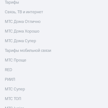
Тарифы
выкупа
акций
Связь, ТВ и интернет
Дивиденды
Рынок
облигаций
МТС Дома Отлично
Описание
МТС Дома Хорошо
Еврооблигации-2023
Уведомление
МТС Дома Супер
о
погашении
Тарифы мобильной связи
именных
облигаций
МТС Проще
Другое
RED
Регистратор
Реквизиты
РИИЛ
Контакты
йчивое развитие
МТС Супер
и деловая этика
На главную
МТС ТОП