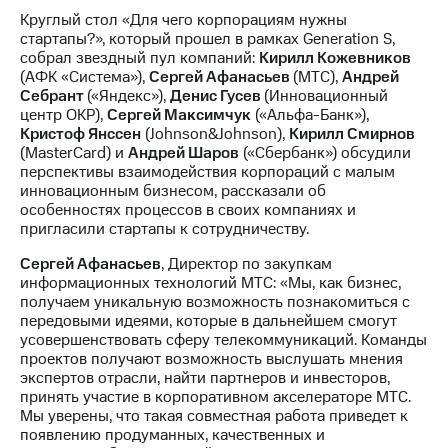
Раскрытие
Круглый стол «Для чего корпорациям нужны
информации
стартапы?», который прошел в рамках Generation S,
Информация
собрал звездный пул компаний:
Кирилл Кожевников
акционерам
(АФК «Система»),
Сергей Афанасьев
(МТС),
Андрей
Документы
Себрант
(«Яндекс»),
Денис Гусев
(Инновационный
ПАО
центр ОКР),
Сергей Максимчук
(«Альфа-Банк»),
"МТС"
Кристоф Янссен
(Johnson&Johnson),
Кирилл Смирнов
Собрания
(MasterCard) и
Андрей Шаров
(«Сбербанк») обсудили
акционеров
перспективы взаимодействия корпораций с малым
Личный
инновационным бизнесом, рассказали об
кабинет
особенностях процессов в своих компаниях и
акционера
пригласили стартапы к сотрудничеству.
Акционерный
капитал
Сергей Афанасьев
, Директор по закупкам
Контроль
информационных технологий МТС: «Мы, как бизнес,
и
получаем уникальную возможность познакомиться с
аудит
передовыми идеями, которые в дальнейшем смогут
Рынок
усовершенствовать сферу телекоммуникаций. Команды
акций
проектов получают возможность выслушать мнения
экспертов отрасли, найти партнеров и инвесторов,
Описание
принять участие в корпоративном акселераторе МТС.
Программа
Мы уверены, что такая совместная работа приведет к
приобретения
появлению продуманных, качественных и
Порядок