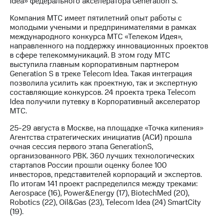
Idea» федерального акселератора Generation S.
МТС
Компания МТС имеет пятилетний опыт работы с
о технологиях
молодыми учеными и предпринимателями в рамках
международного конкурса МТС «Телеком Идея»,
Достижения
направленного на поддержку инновационных проектов
в сфере телекоммуникаций. В этом году МТС
Интервью
выступила главным корпоративным партнером
Generation S в треке Telecom Idea. Такая интеграция
Финансовая
позволила усилить как проектную, так и экспертную
отчетность
составляющие конкурсов. 24 проекта трека Telecom
Idea получили путевку в Корпоративный акселератор
Контакты
МТС.
Новости
25-29 августа в Москве, на площадке «Точка кипения»
в
Агентства стратегических инициатив (АСИ) прошла
регионе
очная сессия первого этапа GenerationS,
организованного РВК. 360 лучших технологических
стартапов России прошли оценку более 100
м и акционерам
Корпоративное
инвесторов, представителей корпораций и экспертов.
управление
По итогам 141 проект распределился между треками:
Aerospace (16), Power&Energy (17), BiotechMed (20),
Корпоративный
Robotics (22), Oil&Gas (23), Telecom Idea (24) SmartCity
секретарь
(19).