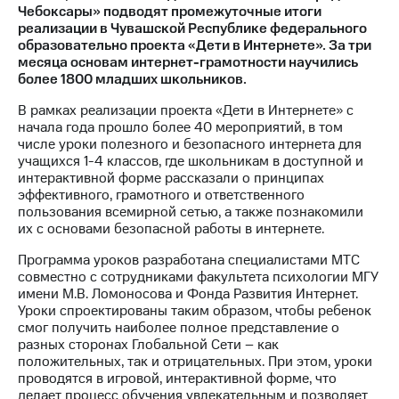
Чебоксары» подводят промежуточные итоги
реализации в Чувашской Республике федерального
МТС
образовательно проекта «Дети в Интернете». За три
о технологиях
месяца основам интернет-грамотности научились
более 1800 младших школьников.
Достижения
В рамках реализации проекта «Дети в Интернете» с
Интервью
начала года прошло более 40 мероприятий, в том
числе уроки полезного и безопасного интернета для
Финансовая
учащихся 1-4 классов, где школьникам в доступной и
отчетность
интерактивной форме рассказали о принципах
эффективного, грамотного и ответственного
Контакты
пользования всемирной сетью, а также познакомили
их с основами безопасной работы в интернете.
Новости
в
Программа уроков разработана специалистами МТС
регионе
совместно с сотрудниками факультета психологии МГУ
имени М.В. Ломоносова и Фонда Развития Интернет.
м и акционерам
Уроки спроектированы таким образом, чтобы ребенок
Корпоративное
смог получить наиболее полное представление о
управление
разных сторонах Глобальной Сети – как
положительных, так и отрицательных. При этом, уроки
Корпоративный
проводятся в игровой, интерактивной форме, что
секретарь
делает процесс обучения увлекательным и позволяет