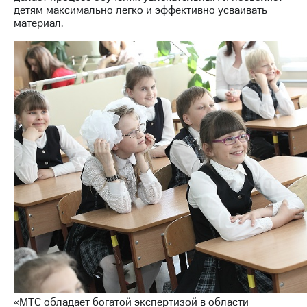
Раскрытие
детям максимально легко и эффективно усваивать
информации
материал.
Информация
акционерам
Документы
ПАО
"МТС"
Собрания
акционеров
Личный
кабинет
акционера
Акционерный
капитал
Контроль
и
аудит
Рынок
акций
Описание
Программа
приобретения
«МТС обладает богатой экспертизой в области
Порядок