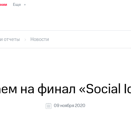
ании
Еще
ТС
Пресс-релизы
МТС о технологиях
ТС
История компании
Руководство региона
Правова
стижения
Интервью
Финансовая отчетность
Конта
 и отчеты
Новости
тивный секретарь
Раскрытие информации
Информа
ный кабинет акционера
Акционерный капитал
Конт
Порядок выкупа акций
Дивиденды
Рынок облигаци
 погашении именных облигаций
Другое
Регистрато
м на финал «Social 
09 ноября 2020