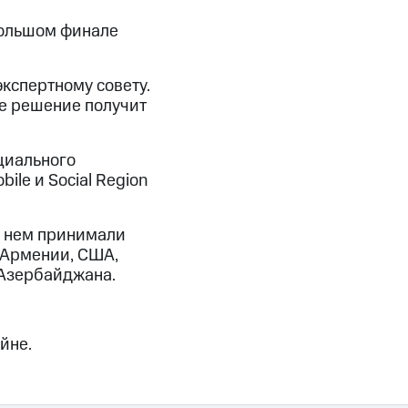
Большом финале
кспертному совету.
ее решение получит
циального
le и Social Region
 в нем принимали
, Армении, США,
 Азербайджана.
йне.