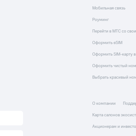
Мобильная связь
Роуминг
Перейти в МТС со св
Оформить eSIM
Оформить SIM-карту в
Оформить чистый но
Выбрать красивый но
О компании
Подде
Карта салонов экоси
Акционерам и инвест