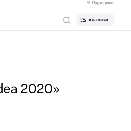
Поддержка
О МТС
я информация
Контакты
КАТАЛОГ
Медиа-центр
кты
Новости в регионе
Инвесторам и акционерам
ция акционерам
Документы
роль и аудит
Рынок акций
й
Описание
р
Реквизиты
Контакты
Устойчивое развитие
Комплаенс и деловая этика
На главную
Idea 2020»