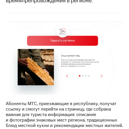
времяпрепровождения в регионе.
МТС
о технологиях
Достижения
Интервью
Финансовая
отчетность
Контакты
Новости
в
регионе
м и акционерам
Корпоративное
Абоненты МТС, приезжающие в республику, получат
управление
ссылку и смогут перейти на страницу, где собрана
важная для туриста информация: описание
Корпоративный
и фотографии знаковых мест региона, традиционных
секретарь
блюд местной кухни и рекомендации местных жителей.