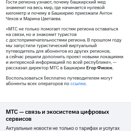
Раскрытие
Гости региона узнают, почему башкирский мед
информации
знаменит на весь мир, где начинается нулевой
Информация
километр и почему в Башкирию приезжали Антон
акционерам
Чехов и Марина Цветаева.
Документы
«МТС не только помогает гостям региона оставаться
ПАО
на связи, но и знакомит туристов
"МТС"
с достопримечательностями региона. В прошлом году
Собрания
мы запустили туристический виртуальный
акционеров
путеводитель для абонентов из других регионов,
Личный
а сейчас решили дополнить проект новыми локациями
кабинет
и интересной информацией по всей республике», —
акционера
рассказал директор МТС в Башкирии
Егор Фисюк
.
Акционерный
капитал
Воспользоваться бесплатно путеводителем могут
Контроль
абоненты всех операторов по
ссылке
.
и
аудит
Рынок
акций
МТС — связь и экосистема цифровых
Описание
Программа
сервисов
приобретения
Актуальные новости не только о тарифах и услугах
Порядок