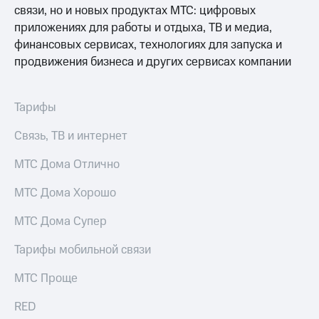
выкупа
связи, но и новых продуктах МТС: цифровых
акций
приложениях для работы и отдыха, ТВ и медиа,
Дивиденды
финансовых сервисах, технологиях для запуска и
Рынок
продвижения бизнеса и других сервисах компании
облигаций
Описание
Еврооблигации-2023
Тарифы
Уведомление
о
Связь, ТВ и интернет
погашении
именных
МТС Дома Отлично
облигаций
Другое
МТС Дома Хорошо
Регистратор
МТС Дома Супер
Реквизиты
Контакты
Тарифы мобильной связи
йчивое развитие
и деловая этика
МТС Проще
На главную
RED