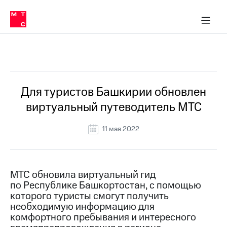
О
сторам и акционерам
Комплаенс и деловая этика
Устойчивое развитие
Медиа-центр
О МТС
О МТС
На главную
компании
О
компании
Стратегия
Стратегия
Все Новости
Карьера
в МТС
Карьера
в МТС
Пресс-
Для туристов Башкирии обновлен
релизы
История
виртуальный путеводитель МТС
компании
МТС
о технологиях
Руководство
11 мая 2022
региона
Правовая
информация
МТС обновила виртуальный гид
по Республике Башкортостан, с помощью
Контакты
которого туристы смогут получить
необходимую информацию для
Медиа-центр
Пресс-
комфортного пребывания и интересного
релизы