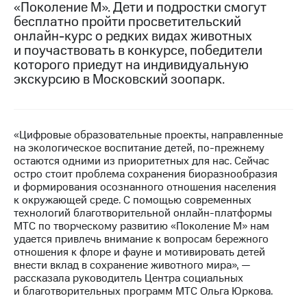
«Поколение М». Дети и подростки смогут
бесплатно пройти просветительский
МТС
онлайн-курс о редких видах животных
о технологиях
и поучаствовать в конкурсе, победители
Достижения
которого приедут на индивидуальную
экскурсию в Московский зоопарк.
Интервью
Финансовая
отчетность
«Цифровые образовательные проекты, направленные
на экологическое воспитание детей, по-прежнему
Контакты
остаются одними из приоритетных для нас. Сейчас
остро стоит проблема сохранения биоразнообразия
Новости
и формирования осознанного отношения населения
в
к окружающей среде. С помощью современных
регионе
технологий благотворительной онлайн-платформы
МТС по творческому развитию «Поколение М» нам
м и акционерам
удается привлечь внимание к вопросам бережного
Корпоративное
отношения к флоре и фауне и мотивировать детей
управление
внести вклад в сохранение животного мира», —
рассказала руководитель Центра социальных
Корпоративный
и благотворительных программ МТС Ольга Юркова.
секретарь