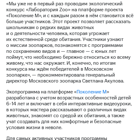
Раскрытие
«Мы уже не в первый раз проводим экологический
информации
конкурс «Лаборатория Zoo» на платформе проекта
Информация
«Поколение М», и с каждым разом в нём становится всё
акционерам
больше участников. Этот проект позволяет рассказать
Документы
школьникам о редких видах животных
ПАО
и о деятельности человека, которая угрожает
"МТС"
их естественной среде обитания. Участники узнают
Собрания
о миссии зоопарков, познакомятся с программами
акционеров
по сохранению видов и — главное — с юных лет
Личный
поймут, что необходимо бережно относиться ко всему
кабинет
живому, что нас окружает. И, конечно, по итогам
акционера
конкурса мы ждём победителей в Московском
Акционерный
зоопарке», — прокомментировала генеральный
капитал
директор Московского зоопарка Светлана Акулова.
Контроль
и
Экопрограмма на платформе «
Поколение М
»
аудит
разработана с учетом возрастных особенностей детей
Рынок
6-14 лет и включает в себя интерактивные видеоуроки,
акций
в которых мастера рассказывают о различных видах
животных, знакомят со средой их обитания, а также
Описание
учат создавать для них комфортные и безопасные
Программа
условия жизни в неволе.
приобретения
Порядок
Для самых активных участников программы