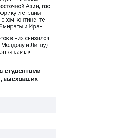
осточной Азии, где
фрику и страны
нском континенте
Эмираты и Иран.
ток в них снизился
, Молдову и Литву)
сятки самых
да студентами
в, выехавших