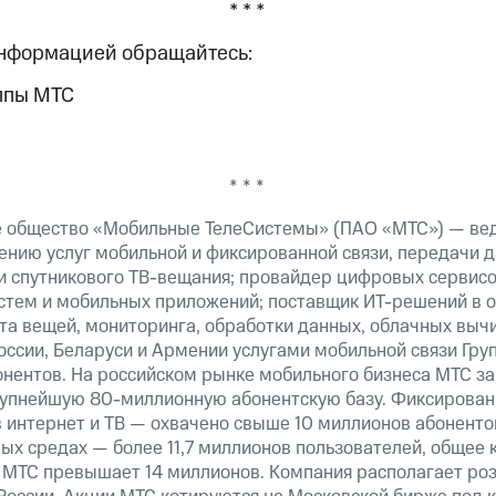
* * *
информацией обращайтесь:
ппы МТС
* * *
е общество «Мобильные ТелеСистемы» (ПАО «МТС») — ве
ению услуг мобильной и фиксированной связи, передачи д
 и спутникового ТВ-вещания; провайдер цифровых сервис
истем и мобильных приложений; поставщик ИТ-решений в 
та вещей, мониторинга, обработки данных, облачных выч
оссии, Беларуси и Армении услугами мобильной связи Гр
онентов. На российском рынке мобильного бизнеса МТС 
рупнейшую 80-миллионную абонентскую базу. Фиксирова
 интернет и ТВ — охвачено свыше 10 миллионов абоненто
ных средах — более 11,7 миллионов пользователей, общее 
 МТС превышает 14 миллионов. Компания располагает роз