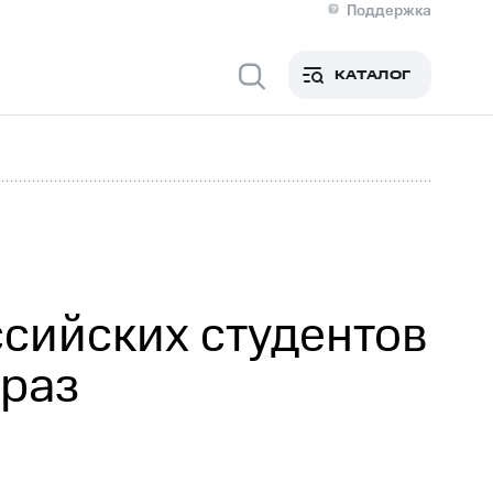
Поддержка
О МТС
я информация
Контакты
КАТАЛОГ
Медиа-центр
кты
Новости в регионе
Инвесторам и акционерам
ция акционерам
Документы
роль и аудит
Рынок акций
й
Описание
р
Реквизиты
Контакты
Устойчивое развитие
Комплаенс и деловая этика
На главную
ссийских студентов
 раз