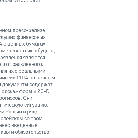
кодом MTSS. Сайт
анном пресс-релизе
будущих финансовых
А о ценных бумагах
амеревается», «будет»,
заявления являются
я от заявленного.
ния их с реальными
омиссии США по ценным
ти документы содержат
 риска» формы 20-F.
рогнозов. Они
итическую ситуацию,
и России и ряда
ропейским союзом,
авно введенные
ивы и обязательства;