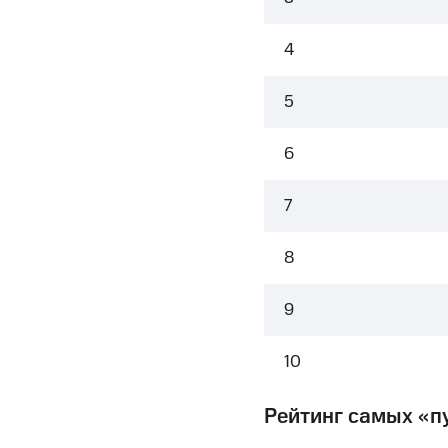
4
5
6
7
8
9
10
Рейтинг самых «п