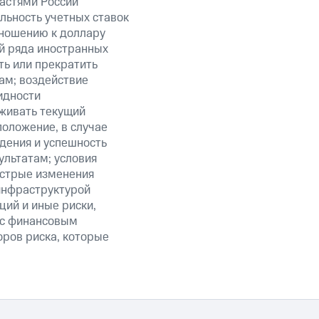
ластями России
льность учетных ставок
тношению к доллару
ий ряда иностранных
ть или прекратить
ам; воздействие
идности
живать текущий
положение, в случае
дения и успешность
льтатам; условия
ыстрые изменения
 инфраструктурой
ий и иные риски,
й с финансовым
оров риска, которые