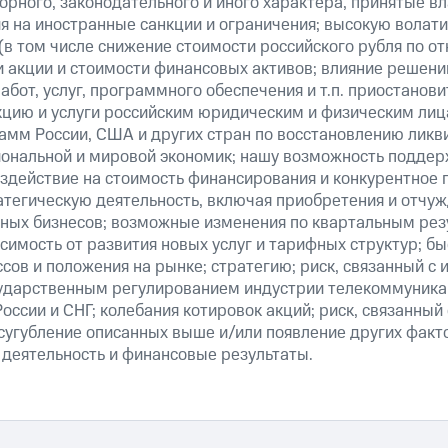
рного, законодательного и иного характера, принятые в
я на иностранные санкции и ограничения; высокую волати
(в том числе снижение стоимости российского рубля по о
 и акции и стоимости финансовых активов; влияние решен
абот, услуг, программного обеспечения и т.п. приостанови
кцию и услуги российским юридическим и физическим лиц
амм России, США и других стран по восстановлению ликв
ональной и мировой экономик; нашу возможность поддер
здействие на стоимость финансирования и конкурентное 
атегическую деятельность, включая приобретения и отчуж
ных бизнесов; возможные изменения по квартальным резу
симость от развития новых услуг и тарифных структур; б
сов и положения на рынке; стратегию; риск, связанный с
ударственным регулированием индустрии телекоммуникац
России и СНГ; колебания котировок акций; риск, связанны
сугубление описанных выше и/или появление других факт
 деятельность и финансовые результаты.