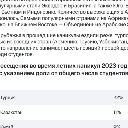
улярными стали Эквадор и Бразилия, а также Юго-В
 Вьетнам и Индонезию. Количество выезжающих в А
воилось. Самыми популярными странами на Африка
кко, на Ближнем Востоке — Объединённые Арабские 
арубежья в прошедшие каникулы ездили реже: турпо
рые из соседних стран (Армению, Грузию, Узбекистан
 Это направление занимает шесть позиций первой де
ди студентов.
посещения во время летних каникул 2023 го
с указанием доли от общего числа студенто
Турция
22%
Казахстан
11%
Китай
9%