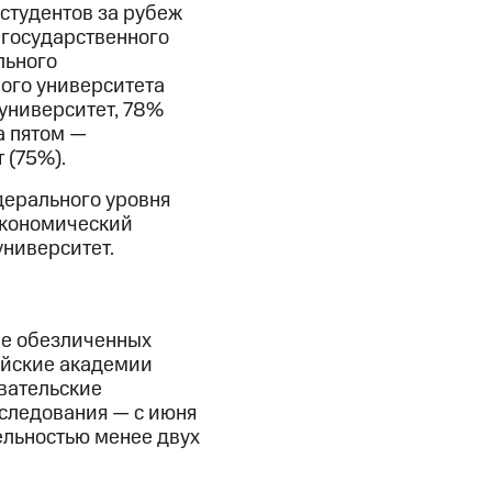
студентов за рубеж
 государственного
льного
ного университета
университет, 78%
а пятом —
 (75%).
дерального уровня
экономический
университет.
ве обезличенных
ийские академии
вательские
следования — с июня
ельностью менее двух