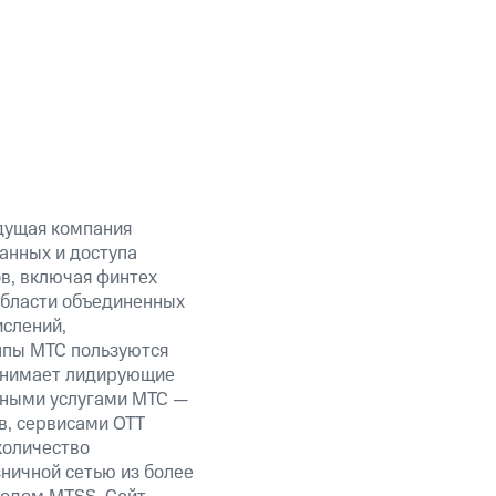
дущая компания
анных и доступа
ов, включая финтех
области объединенных
ислений,
уппы МТС пользуются
занимает лидирующие
нными услугами МТС —
в, сервисами OTT
количество
ничной сетью из более