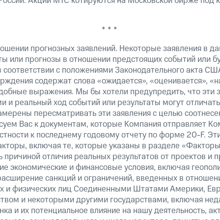
 России. Акции МТС котируются на Московской бирже под 
* * *
ошении прогнозных заявлений. Некоторые заявления в д
ты или прогнозы в отношении предстоящих событий или 
в соответствии с положениями Законодательного акта СШ
верждения содержат слова «ожидается», «оценивается», «н
добные выражения. Мы бы хотели предупредить, что эти 
 и реальный ход событий или результаты могут отличатьс
амерены пересматривать эти заявления с целью соотнесе
суем Вас к документам, которые Компания отправляет К
стности к последнему годовому отчету по форме 20-F. Э
кторы, включая те, которые указаны в разделе «Факторы
 причиной отличия реальных результатов от проектов и п
щие экономические и финансовые условия, включая геопол
расширение санкций и ограничений, введенных в отношени
х и физических лиц Соединенными Штатами Америки, Ев
вом и некоторыми другими государствами, включая нед
ка и их потенциальное влияние на нашу деятельность, акт