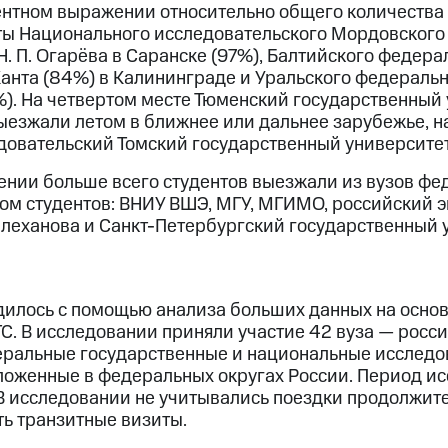
ентном выражении относительно общего количества 
ты Национального исследовательского Мордовского
. П. Огарёва в Саранске (97%), Балтийского федера
Канта (84%) в Калининграде и Уральского федераль
%). На четвертом месте Тюменский государственный 
выезжали летом в ближнее или дальнее зарубежье, н
овательский Томский государственный университет
нии больше всего студентов выезжали из вузов фе
ом студентов: ВНИУ ВШЭ, МГУ, МГИМО, российский 
 Плеханова и Санкт-Петербургский государственный 
илось с помощью анализа больших данных на осно
С. В исследовании приняли участие 42 вуза — росс
еральные государственные и национальные исследо
ложенные в федеральных округах России. Период ис
. В исследовании не учитывались поездки продолжит
ть транзитные визиты.