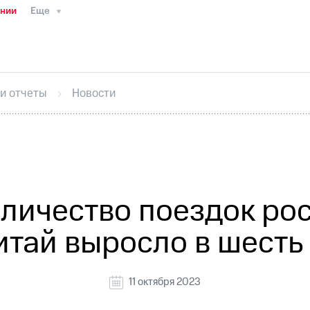
ании
Еще
ТС
Пресс-релизы
МТС о технологиях
ТС
История компании
Руководство региона
Правова
стижения
Интервью
Финансовая отчетность
Конта
 и отчеты
Новости
тивный секретарь
Раскрытие информации
Информа
ный кабинет акционера
Акционерный капитал
Конт
Порядок выкупа акций
Дивиденды
Рынок облигаци
 погашении именных облигаций
Другое
Регистрато
личество поездок ро
итай выросло в шесть
11 октября 2023