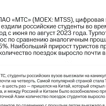
ПАО «МТС» (MOEX: MTSS), цифровая 
 ездили российские студенты во вре
од с июня по август 2023 года. Турп
рос по сравнению аналогичным про
5%. Наибольший прирост туристов п
 количество поездок выросло почти в
ТС, студенты российских вузов выезжали на каникул
почти на четверть. Самой популярной страной стала
— в шесть раз — пришелся на Китай, который открыл
а, и между Россией и Китаем было возобновлено п
точной Азии количество поездок студентов выросло в
тудентов по сравнению с прошлым летом выезжало 