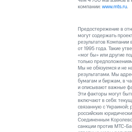
чем 4 700 магазинов в
компании:
www.mts.ru
.
Предостережение в отн
могут содержать проек
результатов Компании 
от 1995 года. Такие ут
«мог бы» или другие по
только предположениями
Мы не обязуемся и не н
результатами. Мы адре
бумагам и биржам, в ча
и описывают важные фа
Эти факторы могут быть
включают в себя: теку
связанную с Украиной; 
российских юридически
Соединенным Королевст
санкции против МТС-Бан