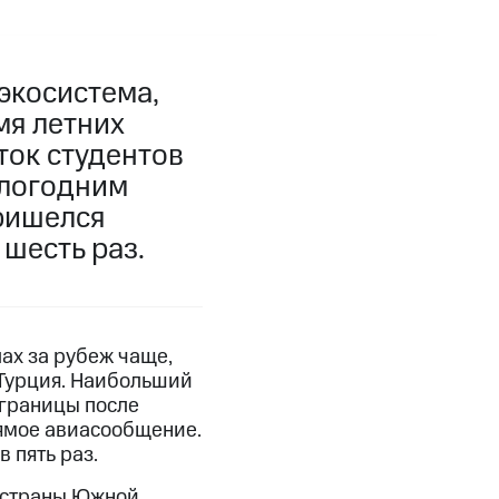
экосистема,
мя летних
оток студентов
шлогодним
ришелся
 шесть раз.
ах за рубеж чаще,
 Турция. Наибольший
 границы после
рямое авиасообщение.
 пять раз.
в страны Южной