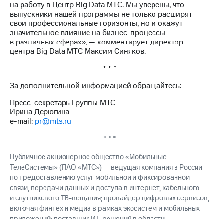
на работу в Центр Big Data МТС. Мы уверены, что
выкупа
выпускники нашей программы не только расширят
акций
свои профессиональные горизонты, но и окажут
Дивиденды
значительное влияние на бизнес-процессы
Рынок
в различных сферах», — комментирует директор
облигаций
центра Big Data МТС Максим Синяков.
Описание
* * *
Еврооблигации-2023
Уведомление
За дополнительной информацией обращайтесь:
о
погашении
Пресс-секретарь Группы МТС
именных
Ирина Дерюгина
облигаций
e-mail:
pr@mts.ru
Другое
* * *
Регистратор
Реквизиты
Публичное акционерное общество «Мобильные
Контакты
ТелеСистемы» (ПАО «МТС») — ведущая компания в России
йчивое развитие
по предоставлению услуг мобильной и фиксированной
и деловая этика
связи, передачи данных и доступа в интернет, кабельного
На главную
и спутникового ТВ-вещания; провайдер цифровых сервисов,
включая финтех и медиа в рамках экосистем и мобильных
приложений; поставщик ИТ-решений в области