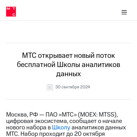
О
сторам и акционерам
Комплаенс и деловая этика
Устойчивое развитие
Медиа-центр
О МТС
О МТС
На главную
компании
О
компании
Стратегия
Стратегия
Все Новости
Карьера
в МТС
Карьера
в МТС
Пресс-
МТС открывает новый поток
релизы
История
бесплатной Школы аналитиков
компании
МТС
данных
о технологиях
Руководство
региона
30 сентября 2024
Правовая
информация
Контакты
Москва, РФ — ПАО «МТС» (MOEX: MTSS),
цифровая экосистема, сообщает о начале
Медиа-центр
нового набора в
Школу
аналитиков данных
Пресс-
МТС. Набор проходит до 20 октября
релизы