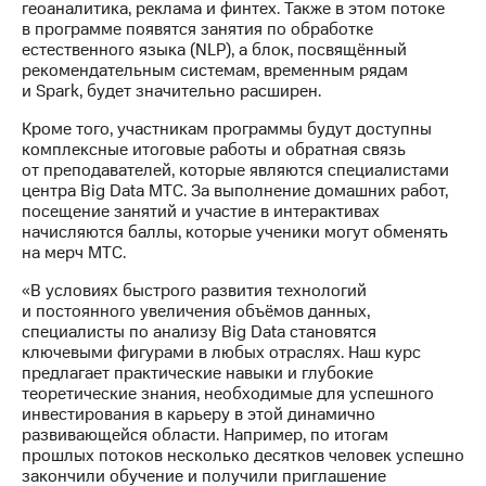
Раскрытие
геоаналитика, реклама и финтех. Также в этом потоке
информации
в программе появятся занятия по обработке
Информация
естественного языка (NLP), а блок, посвящённый
акционерам
рекомендательным системам, временным рядам
Документы
и Spark, будет значительно расширен.
ПАО
"МТС"
Кроме того, участникам программы будут доступны
Собрания
комплексные итоговые работы и обратная связь
акционеров
от преподавателей, которые являются специалистами
Личный
центра Big Data МТС. За выполнение домашних работ,
кабинет
посещение занятий и участие в интерактивах
акционера
начисляются баллы, которые ученики могут обменять
Акционерный
на мерч МТС.
капитал
«В условиях быстрого развития технологий
Контроль
и постоянного увеличения объёмов данных,
и
специалисты по анализу Big Data становятся
аудит
ключевыми фигурами в любых отраслях. Наш курс
Рынок
предлагает практические навыки и глубокие
акций
теоретические знания, необходимые для успешного
инвестирования в карьеру в этой динамично
Описание
развивающейся области. Например, по итогам
Программа
прошлых потоков несколько десятков человек успешно
приобретения
закончили обучение и получили приглашение
Порядок