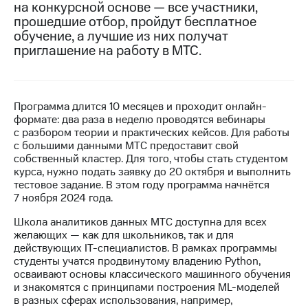
на конкурсной основе — все участники,
прошедшие отбор, пройдут бесплатное
МТС
обучение, а лучшие из них получат
о технологиях
приглашение на работу в МТС.
Достижения
Интервью
Программа длится 10 месяцев и проходит онлайн-
Финансовая
формате: два раза в неделю проводятся вебинары
отчетность
с разбором теории и практических кейсов. Для работы
с большими данными МТС предоставит свой
Контакты
собственный кластер. Для того, чтобы стать студентом
курса, нужно подать заявку до 20 октября и выполнить
Новости
тестовое задание. В этом году программа начнётся
в
7 ноября 2024 года.
регионе
Школа аналитиков данных МТС доступна для всех
м и акционерам
желающих — как для школьников, так и для
Корпоративное
действующих IT-специалистов. В рамках программы
управление
студенты учатся продвинутому владению Python,
осваивают основы классического машинного обучения
Корпоративный
и знакомятся с принципами построения ML-моделей
секретарь
в разных сферах использования, например,