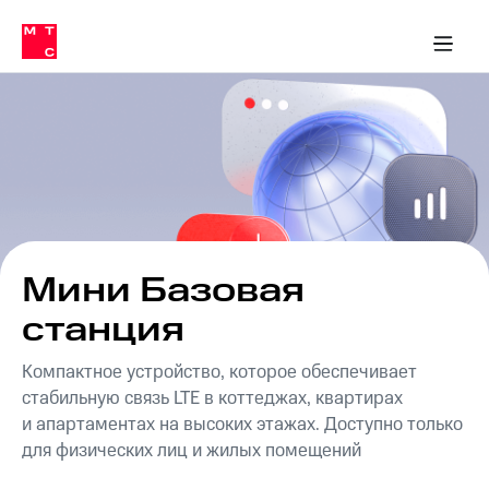
Перенести
ка 30% на связь
обильная связь
Сервисы и подписки
Интернет-магазин
Для дома
Скидка 30% на связь
Личные кабинеты
Финансы
Приложения
номер
ичные кабинеты
в МТС
Мобильная
связь
Тарифы
Интернет
и
ТВ
Услуги
Спутниковое
ТВ
Роуминг
МТС
Мини Базовая
Деньги
Личный
станция
кабинет
Мобильная связь
Скачать
Перенести
Компактное устройство, которое обеспечивает
приложение
номер
стабильную связь LTE в коттеджах, квартирах
Мой
в МТС
МТС
и апартаментах на высоких этажах. Доступно только
Акции
Тарифы
для физических лиц и жилых помещений
Скидка 30%
Услуги