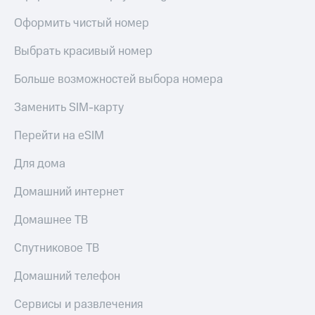
Live
и не
только
Оформить чистый номер
Гудок
Безопасность
Выбрать красивый номер
Мой
МТС
Финансы
Больше возможностей выбора номера
Все
Детям
Заменить SIM-карту
приложения
и родителям
Перейти на eSIM
Инвестиции
Здоровье
и фитнес
Для дома
Получайте
доход
Приложения
онлайн
Домашний интернет
от МТС
Страхование
Домашнее ТВ
Акции
Покупка
полисов
Спутниковое ТВ
Приложения
онлайн
КИОН
Скидка 30%
Домашний телефон
на связь
КИОН
Музыка
Сервисы и развлечения
С картой