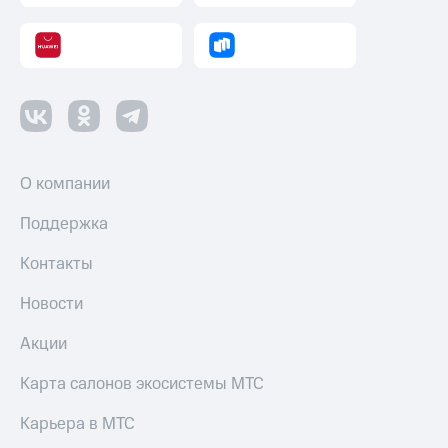
Пополнить
номер
другого
оператора
Оплата
интернета
и
ТВ
О компании
Переводы
Поддержка
с
телефона
Контакты
на карту
Новости
МТС Pay
Оплата
Акции
по QR-
коду
Карта салонов экосистемы МТС
за границей
Карьера в МТС
тернет-магазин