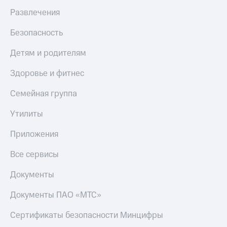
МТС
КИОН
Развлечения
Деньги
Строки
МТС
Безопасность
Накопления
Live
Детям и родителям
Откладывайте
Гудок
деньги
Здоровье и фитнес
и получайте
Мой
доход 15%
МТС
Семейная группа
Акции
Условия
Все
пополнения
Утилиты
приложения
Финансы
Скидка
Приложения
Инвестиции
30%
на связь
Все сервисы
Получайте
доход
онлайн
Тарифы
Документы
Страхование
RED,
РИИЛ
Документы ПАО «МТС»
Покупка
и МТС Супер
полисов
дешевле
Сертификаты безопасности Минцифры
онлайн
при оплате