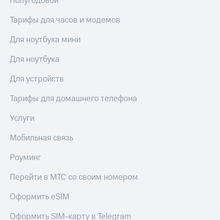
Полугодовой
висы и подписки
Сертификаты
МТС
безопасности
Тарифы для часов и модемов
Premium
Всё
Подписка
Для ноутбука мини
под
на гигабайты
рукой
интернета,
Для ноутбука
в Мой МТС
фильмы,
музыка
Для устройств
Посмотрите,
и многое
что
другое
Тарифы для домашнего телефона
полезного
Семейная
есть
группа
Услуги
в нашем
приложении
Скидка
Мобильная связь
на тарифы,
КИОН
общие
Роуминг
подписки
КИОН
и услуги,
Музыка
Перейти в МТС со своим номером
доступ
к геолокации
КИОН
Оформить eSIM
Кино,
Строки
музыка,
книги
Оформить SIM-карту в Telegram