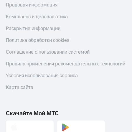
Скидка 30%
с карты
Правовая информация
на связь
МТС Деньги
Комплаенс и деловая этика
С картой
Обзоры
МТС
товаров
Раскрытие информации
Деньги
МТС
Скидки
Политика обработки cookies
Накопления
до 40%
на смартфоны
Соглашение о пользовании системой
Откладывайте
деньги
при
Правила применения рекомендательных технологий
и получайте
покупке
доход 15%
со связью
Условия использования сервиса
Платежи
МТС
и
переводы
Карта сайта
Пополнить
номер
МТС
Скачайте Мой МТС
Настройки
автоплатежа