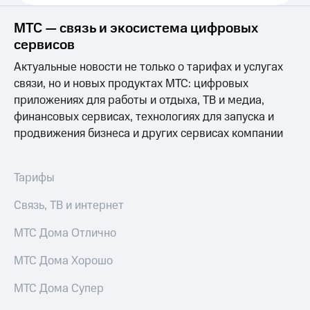
Выбрать
ТВ и телефон
красивый
для дома
МТС — связь и экосистема цифровых
номер
сервисов
Услуги
Заменить
Актуальные новости не только о тарифах и услугах
SIM-
Личный
карту
кабинет
связи, но и новых продуктах МТС: цифровых
интернета
приложениях для работы и отдыха, ТВ и медиа,
Перейти
и
финансовых сервисах, технологиях для запуска и
на
ТВ
продвижения бизнеса и других сервисах компании
eSIM
Личный
кабинет
Для дома
спутникового
Выберите
ТВ
Тарифы
и подключите
Скачать
ТВ
приложение
Связь, ТВ и интернет
с выгодным
Мой
тарифом
МТС
МТС Дома Отлично
Акции
Тарифы
МТС Дома Хорошо
Интернет,
ТВ и телефон
Видеонаблюдение
МТС Дома Супер
для дома
для дома