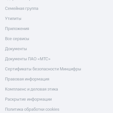
Тарифы
Покупка
Семейная группа
RED,
полисов
РИИЛ
онлайн
Утилиты
и МТС Супер
дешевле
Скидка 30%
Приложения
при оплате
на связь
с карты
Все сервисы
МТС Деньги
С картой
МТС
Документы
Обзоры
Деньги
товаров
Документы ПАО «МТС»
МТС
Скидки
Накопления
до 40%
Сертификаты безопасности Минцифры
Откладывайте
на смартфоны
деньги
Правовая информация
и получайте
при
доход 15%
Комплаенс и деловая этика
покупке
со связью
Платежи
МТС
Раскрытие информации
и
переводы
Политика обработки cookies