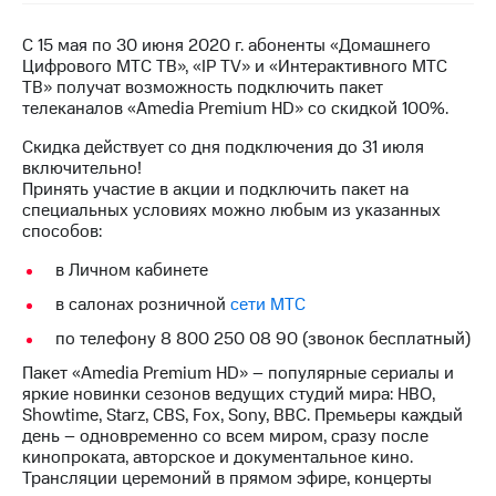
на связь
С 15 мая по 30 июня 2020 г. абоненты «Домашнего
Роуминг
Тарифы
Цифрового МТС ТВ», «IP TV» и «Интерактивного МТС
RED,
ТВ» получат возможность подключить пакет
Семейная
РИИЛ
телеканалов «Amedia Premium HD» со скидкой 100%.
группа
и МТС
Супер
Скидка действует со дня подключения до 31 июля
Заказать
дешевле
включительно!
SIM-
при
Принять участие в акции и подключить пакет на
карту
оплате
специальных условиях можно любым из указанных
с карты
способов:
Оформить
МТС
eSIM
в Личном кабинете
Деньги
в салонах розничной
сети МТС
SIM-
Выберите
карта
и подключите
по телефону 8 800 250 08 90 (звонок бесплатный)
для
ТВ
Пакет «Amedia Premium HD» – популярные сериалы и
иностранцев
с выгодным
яркие новинки сезонов ведущих студий мира: HBO,
тарифом
Showtime, Starz, CBS, Fox, Sony, BBC. Премьеры каждый
Оформить
день – одновременно со всем миром, сразу после
чистый
Тарифы
кинопроката, авторское и документальное кино.
номер
Трансляции церемоний в прямом эфире, концерты