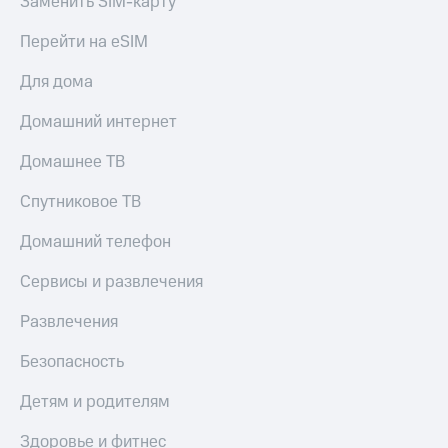
Заменить SIM-карту
КИОН
Скидка 30%
Перейти на eSIM
Музыка
на связь
Для дома
КИОН
С картой
Строки
МТС
Домашний интернет
Деньги
Live
Домашнее ТВ
МТС
Гудок
Накопления
Спутниковое ТВ
Мой
Откладывайте
МТС
деньги
Домашний телефон
и получайте
Все
доход 15%
Сервисы и развлечения
приложения
Акции
Финансы
Развлечения
Инвестиции
Условия
пополнения
Безопасность
Получайте
доход
Скидка
Детям и родителям
онлайн
30%
на связь
Здоровье и фитнес
Страхование