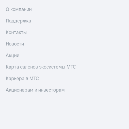
Оплата
О компании
по QR-
коду
Поддержка
за границей
Контакты
тернет-магазин
Смартфоны
Новости
Наушники
Акции
и
колонки
Карта салонов экосистемы МТС
Умные
часы
Карьера в МТС
и
трекеры
Акционерам и инвесторам
Умный
дом
Планшеты
Акции