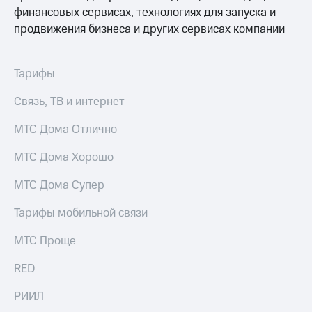
для дома
финансовых сервисах, технологиях для запуска и
продвижения бизнеса и других сервисах компании
Услуги
149 ₽/
мес
Акции
Тарифы
МТС
Домашний
Premium
интернет
Связь, ТВ и интернет
Подписка
Домашнее
на гигабайты
МТС Дома Отлично
ТВ
интернета,
фильмы,
МТС Дома Хорошо
Спутниковое
музыка
ТВ
и многое
МТС Дома Супер
другое
Домашний
Тарифы мобильной связи
телефон
Семейная
группа
МТС Проще
Перейти
в МТС
Скидка
RED
со своим
на тарифы,
номером
общие
РИИЛ
подписки
Поддержка
и услуги,