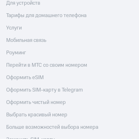
Для устройств
КИОН
Кино,
Строки
музыка,
Тарифы для домашнего телефона
книги
Live
и не
Услуги
только
Гудок
Мобильная связь
Безопасность
Мой
МТС
Роуминг
Финансы
Все
Детям
Перейти в МТС со своим номером
приложения
и родителям
Оформить eSIM
Инвестиции
Здоровье
и фитнес
Оформить SIM-карту в Telegram
Получайте
доход
Приложения
Оформить чистый номер
онлайн
от МТС
Выбрать красивый номер
Страхование
Акции
Покупка
Больше возможностей выбора номера
Приложения
полисов
КИОН
онлайн