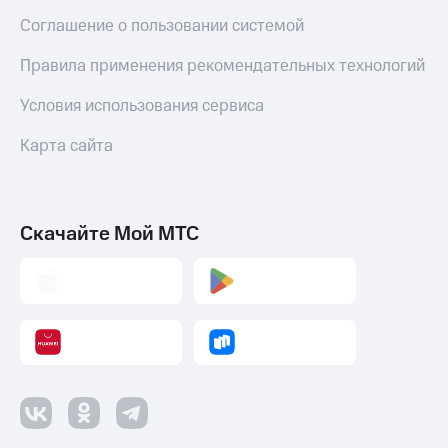
Пополнить
Соглашение о пользовании системой
номер
МТС
Правила применения рекомендательных технологий
Настройки
Условия использования сервиса
автоплатежа
Карта сайта
Пополнить
номер
другого
оператора
Скачайте Мой МТС
Оплата
интернета
и
ТВ
Переводы
с
телефона
на карту
МТС Pay