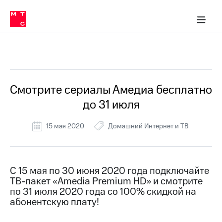
Перенести
ка 30% на связь
обильная связь
Сервисы и подписки
Интернет-магазин
Для дома
Скидка 30% на связь
Личные кабинеты
Финансы
Приложения
номер
ичные кабинеты
в МТС
Мобильная
связь
Все Новости
Тарифы
Интернет
и
ТВ
Услуги
Смотрите сериалы Амедиа бесплатно
Спутниковое
до 31 июля
ТВ
Роуминг
МТС
15 мая 2020
Домашний Интернет и ТВ
Деньги
Личный
кабинет
Мобильная связь
Скачать
Перенести
С 15 мая по 30 июня 2020 года подключайте
приложение
номер
ТВ-пакет «Amedia Premium HD» и смотрите
Мой
в МТС
МТС
по 31 июля 2020 года со 100% скидкой на
Акции
абонентскую плату!
Тарифы
Скидка 30%
Услуги