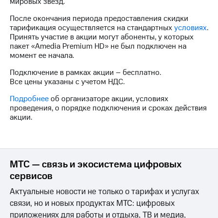
Интернет,
мировых звезд.
Выбрать
ТВ и телефон
красивый
После окончания периода предоставления скидки
для дома
номер
тарификация осуществляется на стандартных
условиях
.
Принять участие в акции могут абоненты, у которых
Заменить
Услуги
пакет «Amedia Premium HD» не был подключен на
SIM-
момент ее начала.
карту
Личный
Подключение в рамках акции – бесплатно.
кабинет
Перейти
Все цены указаны с учетом НДС.
интернета
на
и
eSIM
Подробнее
об организаторе акции, условиях
ТВ
проведения, о порядке подключения и сроках действия
Личный
Для дома
акции.
кабинет
Выберите
спутникового
и подключите
ТВ
ТВ
Скачать
с выгодным
приложение
тарифом
МТС — связь и экосистема цифровых
Мой
сервисов
МТС
Акции
Тарифы
Актуальные новости не только о тарифах и услугах
Интернет,
связи, но и новых продуктах МТС: цифровых
ТВ и телефон
Видеонаблюдение
для дома
приложениях для работы и отдыха, ТВ и медиа,