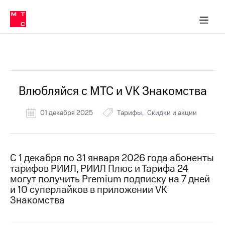
Перенести
ка 30% на связь
обильная связь
Сервисы и подписки
Интернет-магазин
Для дома
Скидка 30% на связь
Личные кабинеты
Финансы
Приложения
номер
ичные кабинеты
в МТС
Мобильная
связь
Все Новости
Тарифы
Интернет
и
ТВ
Услуги
Влюбляйся с МТС и VK Знакомства
Спутниковое
ТВ
01 декабря 2025
Тарифы
Скидки и акции
Роуминг
МТС
Деньги
Личный
кабинет
Мобильная связь
С 1 декабря по 31 января 2026 года абоненты
Скачать
Перенести
тарифов РИИЛ, РИИЛ Плюс и Тарифа 24
приложение
номер
могут получить Premium подписку на 7 дней
Мой
в МТС
и 10 суперлайков в приложении VK
МТС
Знакомства
Акции
Тарифы
Скидка 30%
Услуги