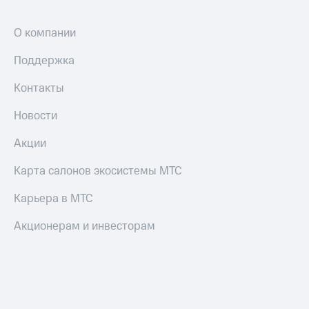
Оплата
по QR-
О компании
коду
за границей
Поддержка
тернет-магазин
Контакты
Смартфоны
Новости
Наушники
и
Акции
колонки
Карта салонов экосистемы МТС
Умные
часы
Карьера в МТС
и
трекеры
Акционерам и инвесторам
Умный
дом
Планшеты
Акции