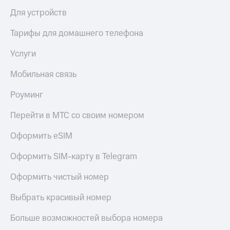
КИОН
Кино,
Для устройств
Строки
музыка,
книги
Тарифы для домашнего телефона
Live
и не
только
Услуги
Гудок
Безопасность
Мобильная связь
Мой
МТС
Финансы
Роуминг
Все
Детям
приложения
Перейти в МТС со своим номером
и родителям
Инвестиции
Оформить eSIM
Здоровье
и фитнес
Получайте
Оформить SIM-карту в Telegram
доход
Приложения
онлайн
от МТС
Оформить чистый номер
Страхование
Акции
Выбрать красивый номер
Покупка
Приложения
Больше возможностей выбора номера
полисов
КИОН
онлайн