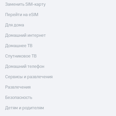
Заменить SIM-карту
КИОН
Скидка 30%
Музыка
на связь
Перейти на eSIM
КИОН
С картой
Для дома
Строки
МТС
Деньги
Домашний интернет
Live
МТС
Домашнее ТВ
Гудок
Накопления
Спутниковое ТВ
Мой
Откладывайте
МТС
деньги
Домашний телефон
и получайте
Все
доход 15%
приложения
Сервисы и развлечения
Акции
Финансы
Инвестиции
Условия
Развлечения
пополнения
Получайте
Безопасность
доход
Скидка
онлайн
30%
Детям и родителям
на связь
Страхование