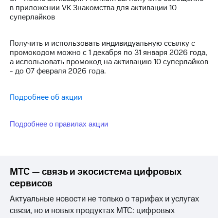
Интернет,
Выбрать
в приложении VK Знакомства для активации 10
ТВ и телефон
красивый
суперлайков
для дома
номер
Заменить
Получить и использовать индивидуальную ссылку с
Услуги
SIM-
промокодом можно с 1 декабря по 31 января 2026 года,
карту
а использовать промокод на активацию 10 суперлайков
Личный
- до 07 февраля 2026 года.
кабинет
Перейти
интернета
на
и
eSIM
Подробнее об акции
ТВ
Личный
Для дома
кабинет
Выберите
Подробнее о правилах акции
спутникового
и подключите
ТВ
ТВ
Скачать
с выгодным
приложение
тарифом
Мой
МТС — связь и экосистема цифровых
МТС
сервисов
Акции
Тарифы
Интернет,
Актуальные новости не только о тарифах и услугах
ТВ и телефон
связи, но и новых продуктах МТС: цифровых
Видеонаблюдение
для дома