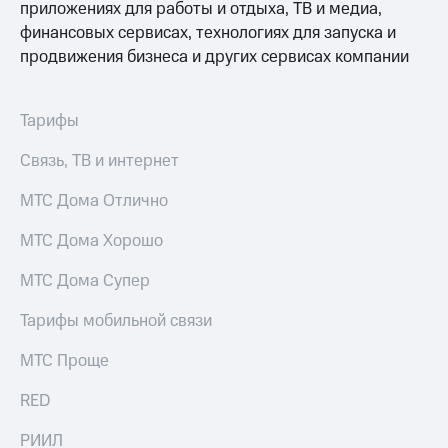
приложениях для работы и отдыха, ТВ и медиа,
для дома
финансовых сервисах, технологиях для запуска и
Услуги
149 ₽/
продвижения бизнеса и других сервисах компании
мес
Акции
МТС
Тарифы
Домашний
Premium
интернет
Связь, ТВ и интернет
Подписка
Домашнее
на гигабайты
ТВ
МТС Дома Отлично
интернета,
фильмы,
Спутниковое
МТС Дома Хорошо
музыка
ТВ
и многое
другое
МТС Дома Супер
Домашний
телефон
Семейная
Тарифы мобильной связи
группа
Перейти
МТС Проще
в МТС
Скидка
со своим
на тарифы,
RED
номером
общие
подписки
РИИЛ
Поддержка
и услуги,