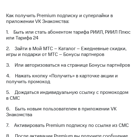
на связь
Как получить Premium подписку и суперлайки в
Роуминг
Тарифы
приложении VK Знакомства:
RED,
Семейная
РИИЛ
1. Быть или стать абонентом тарифа РИИЛ, РИИЛ Плюс
группа
и МТС
или Тарифа 24
Супер
Заказать
дешевле
2. Зайти в Мой МТС – Каталог – Ежедневные скидки,
SIM-
при
игры и подарки от МТС – Бонусы партнеров
карту
оплате
с карты
3. Или авторизоваться на странице Бонусы партнёров
Оформить
МТС
eSIM
Деньги
4. Нажать кнопку «Получить» в карточке акции и
получить промокод
SIM-
Выберите
карта
и подключите
5. Дождаться индивидуальную ссылку с промокодом
для
ТВ
в СМС
иностранцев
с выгодным
6. Быть новым пользователем в приложении VK
тарифом
Знакомства
Оформить
чистый
7. Активировать Premium подписку по ссылке из СМС
Тарифы
номер
8. После активации Premium вы получите сообщение