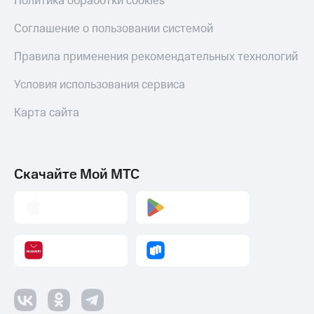
Политика обработки cookies
Пополнить
номер
Соглашение о пользовании системой
МТС
Правила применения рекомендательных технологий
Настройки
автоплатежа
Условия использования сервиса
Пополнить
Карта сайта
номер
другого
оператора
Оплата
Скачайте Мой МТС
интернета
и
ТВ
Переводы
с
телефона
на карту
МТС Pay