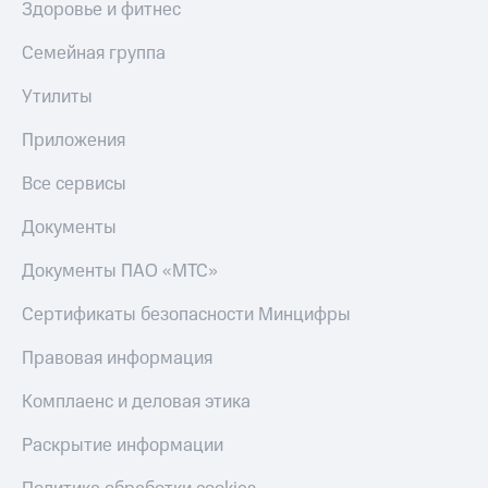
Здоровье и фитнес
Тарифы
Покупка
RED,
Семейная группа
полисов
РИИЛ
онлайн
и МТС Супер
Утилиты
дешевле
Скидка 30%
при оплате
на связь
Приложения
с карты
МТС Деньги
С картой
Все сервисы
МТС
Обзоры
Деньги
Документы
товаров
МТС
Документы ПАО «МТС»
Скидки
Накопления
до 40%
Сертификаты безопасности Минцифры
Откладывайте
на смартфоны
деньги
Правовая информация
и получайте
при
доход 15%
покупке
Комплаенс и деловая этика
со связью
Платежи
МТС
и
Раскрытие информации
переводы