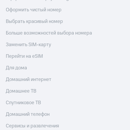
МТС
КИОН
Деньги
Оформить чистый номер
Строки
МТС
Накопления
Выбрать красивый номер
Live
Откладывайте
Больше возможностей выбора номера
Гудок
деньги
и получайте
Мой
Заменить SIM-карту
доход 15%
МТС
Акции
Перейти на eSIM
Условия
Все
пополнения
приложения
Для дома
Финансы
Скидка
Инвестиции
Домашний интернет
30%
на связь
Получайте
Домашнее ТВ
доход
онлайн
Тарифы
Спутниковое ТВ
Страхование
RED,
РИИЛ
Домашний телефон
Покупка
и МТС Супер
полисов
дешевле
Сервисы и развлечения
онлайн
при оплате