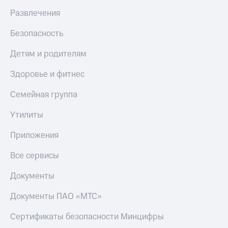
Скидка 30%
с карты
Развлечения
на связь
МТС Деньги
Безопасность
С картой
Обзоры
МТС
товаров
Деньги
Детям и родителям
МТС
Скидки
Накопления
до 40%
Здоровье и фитнес
на смартфоны
Откладывайте
Семейная группа
деньги
при
и получайте
Утилиты
покупке
доход 15%
со связью
Платежи
МТС
Приложения
и
переводы
Все сервисы
Пополнить
Документы
номер
МТС
Документы ПАО «МТС»
Настройки
Сертификаты безопасности Минцифры
автоплатежа