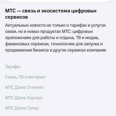
Услуги
149 ₽/
мес
МТС — связь и экосистема цифровых
Акции
сервисов
МТС
Домашний
Premium
Актуальные новости не только о тарифах и услугах
интернет
связи, но и новых продуктах МТС: цифровых
Подписка
приложениях для работы и отдыха, ТВ и медиа,
Домашнее
на гигабайты
ТВ
финансовых сервисах, технологиях для запуска и
интернета,
фильмы,
продвижения бизнеса и других сервисах компании
Спутниковое
музыка
ТВ
и многое
другое
Тарифы
Домашний
Семейная
телефон
группа
Связь, ТВ и интернет
Перейти
Скидка
в МТС
МТС Дома Отлично
на тарифы,
со своим
общие
номером
МТС Дома Хорошо
подписки
и услуги,
Поддержка
МТС Дома Супер
доступ
к геолокации