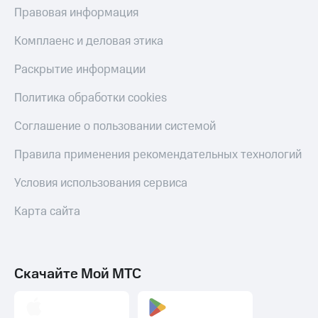
Правовая информация
Пополнить
номер
другого
Комплаенс и деловая этика
оператора
Раскрытие информации
Оплата
интернета
Политика обработки cookies
и
ТВ
Соглашение о пользовании системой
Переводы
Правила применения рекомендательных технологий
с
телефона
Условия использования сервиса
на карту
Карта сайта
МТС Pay
Оплата
по QR-
коду
Скачайте Мой МТС
за границей
тернет-магазин