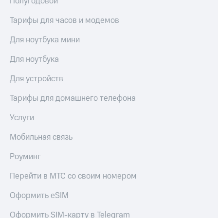
Полугодовой
Live
и не
только
Тарифы для часов и модемов
Гудок
Безопасность
Для ноутбука мини
Мой
МТС
Финансы
Для ноутбука
Все
Детям
приложения
Для устройств
и родителям
Инвестиции
Здоровье
Тарифы для домашнего телефона
и фитнес
Получайте
Услуги
доход
Приложения
онлайн
от МТС
Мобильная связь
Страхование
Акции
Роуминг
Покупка
полисов
Приложения
Перейти в МТС со своим номером
онлайн
КИОН
Скидка 30%
Оформить eSIM
на связь
КИОН
Музыка
Оформить SIM-карту в Telegram
С картой