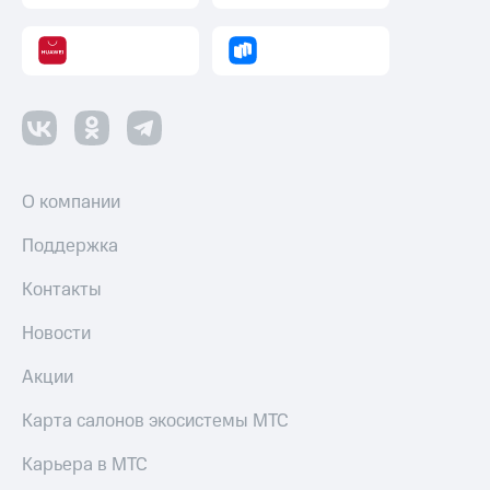
Смартфоны
Наушники
и
колонки
Умные
часы
и
трекеры
О компании
Умный
Поддержка
дом
Контакты
Планшеты
Новости
Акции
и
Акции
скидки
Карта салонов экосистемы МТС
Все
товары
Карьера в МТС