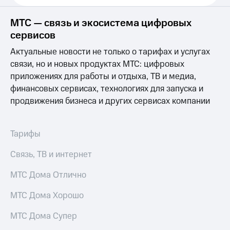
Услуги
149 ₽/
мес
МТС — связь и экосистема цифровых
Акции
сервисов
МТС
Домашний
Premium
Актуальные новости не только о тарифах и услугах
интернет
связи, но и новых продуктах МТС: цифровых
Подписка
Домашнее
приложениях для работы и отдыха, ТВ и медиа,
на гигабайты
ТВ
интернета,
финансовых сервисах, технологиях для запуска и
фильмы,
продвижения бизнеса и других сервисах компании
Спутниковое
музыка
ТВ
и многое
другое
Домашний
Тарифы
Семейная
телефон
группа
Связь, ТВ и интернет
Перейти
Скидка
в МТС
МТС Дома Отлично
на тарифы,
со своим
общие
номером
подписки
МТС Дома Хорошо
и услуги,
Поддержка
доступ
МТС Дома Супер
к геолокации