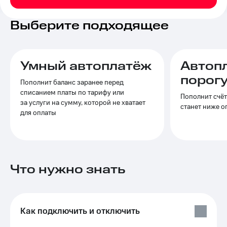
на связь
Выберите подходящее
Роуминг
Тарифы
RED,
Семейная
РИИЛ
группа
и МТС
Умный автоплатёж
Автоп
Супер
Заказать
дешевле
порог
Пополнит баланс заранее перед
SIM-
при
списанием платы по тарифу или
карту
оплате
Пополнит счёт
за услуги на сумму, которой не хватает
с карты
станет ниже 
для оплаты
Оформить
МТС
eSIM
Деньги
SIM-
Выберите
карта
и подключите
для
ТВ
Что нужно знать
иностранцев
с выгодным
тарифом
Оформить
чистый
Тарифы
номер
Как подключить и отключить
Интернет,