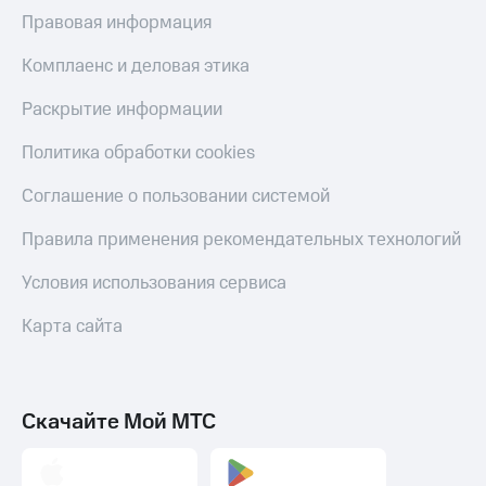
Пополнить
Правовая информация
номер
другого
Комплаенс и деловая этика
оператора
Раскрытие информации
Оплата
интернета
Политика обработки cookies
и
ТВ
Соглашение о пользовании системой
Переводы
Правила применения рекомендательных технологий
с
телефона
Условия использования сервиса
на карту
Карта сайта
МТС Pay
Оплата
по QR-
коду
Скачайте Мой МТС
за границей
тернет-магазин