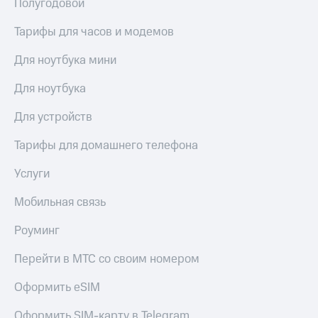
Полугодовой
Live
и не
только
Гудок
Тарифы для часов и модемов
Безопасность
Мой
Для ноутбука мини
МТС
Финансы
Для ноутбука
Все
Детям
приложения
и родителям
Для устройств
Инвестиции
Здоровье
Тарифы для домашнего телефона
и фитнес
Получайте
Услуги
доход
Приложения
онлайн
от МТС
Мобильная связь
Страхование
Акции
Роуминг
Покупка
полисов
Приложения
Перейти в МТС со своим номером
онлайн
КИОН
Скидка 30%
Оформить eSIM
на связь
КИОН
Музыка
С картой
Оформить SIM-карту в Telegram