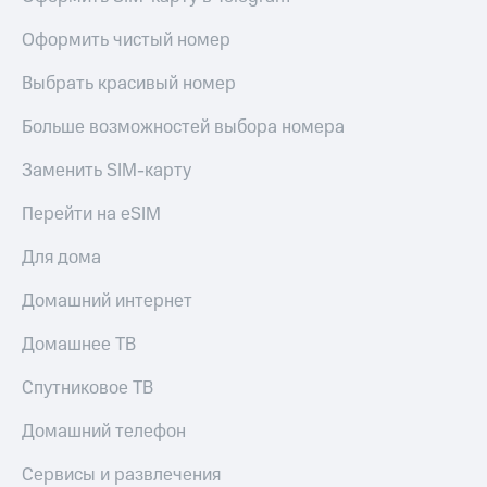
МТС
КИОН
Деньги
Оформить чистый номер
Строки
МТС
Накопления
Выбрать красивый номер
Live
Откладывайте
Гудок
Больше возможностей выбора номера
деньги
и получайте
Мой
Заменить SIM-карту
доход 15%
МТС
Акции
Перейти на eSIM
Условия
Все
пополнения
приложения
Для дома
Финансы
Скидка
Инвестиции
Домашний интернет
30%
на связь
Получайте
Домашнее ТВ
доход
онлайн
Тарифы
Спутниковое ТВ
Страхование
RED,
РИИЛ
Домашний телефон
Покупка
и МТС Супер
полисов
дешевле
Сервисы и развлечения
онлайн
при оплате