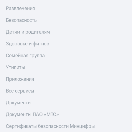
Скидка 30%
с карты
Развлечения
на связь
МТС Деньги
С картой
Обзоры
Безопасность
МТС
товаров
Деньги
Детям и родителям
МТС
Скидки
Накопления
до 40%
Здоровье и фитнес
на смартфоны
Откладывайте
Семейная группа
деньги
при
и получайте
покупке
Утилиты
доход 15%
со связью
Платежи
МТС
Приложения
и
переводы
Все сервисы
Пополнить
Документы
номер
МТС
Документы ПАО «МТС»
Настройки
автоплатежа
Сертификаты безопасности Минцифры