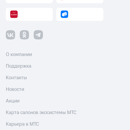
Смартфоны
Наушники
и
колонки
Умные
часы
и
трекеры
О компании
Умный
Поддержка
дом
Контакты
Планшеты
Новости
Акции
и
Акции
скидки
Карта салонов экосистемы МТС
Все
товары
Карьера в МТС