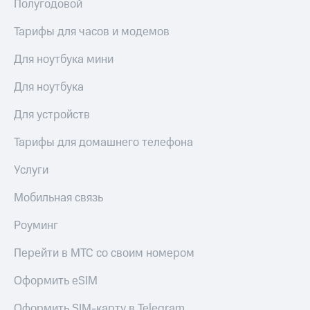
висы и подписки
Полугодовой
Сертификаты
МТС
безопасности
Premium
Тарифы для часов и модемов
Всё
Подписка
Для ноутбука мини
под
на гигабайты
рукой
интернета,
Для ноутбука
в Мой МТС
фильмы,
музыка
Для устройств
Посмотрите,
и многое
что
другое
Тарифы для домашнего телефона
полезного
Семейная
есть
группа
в нашем
Услуги
приложении
Скидка
Мобильная связь
на тарифы,
КИОН
общие
Роуминг
подписки
КИОН
и услуги,
Музыка
доступ
Перейти в МТС со своим номером
к геолокации
КИОН
Кино,
Оформить eSIM
Строки
музыка,
книги
Оформить SIM-карту в Telegram