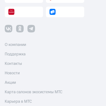
Пополнить
номер
другого
оператора
Оплата
интернета
и
ТВ
О компании
Переводы
с
Поддержка
телефона
на карту
Контакты
МТС Pay
Новости
Оплата
Акции
по QR-
коду
Карта салонов экосистемы МТС
за границей
Карьера в МТС
тернет-магазин