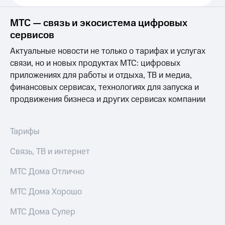
Выбрать
ТВ и телефон
красивый
для дома
номер
МТС — связь и экосистема цифровых
Услуги
сервисов
Заменить
SIM-
Личный
Актуальные новости не только о тарифах и услугах
карту
кабинет
связи, но и новых продуктах МТС: цифровых
интернета
приложениях для работы и отдыха, ТВ и медиа,
Перейти
и
финансовых сервисах, технологиях для запуска и
на
ТВ
eSIM
Личный
продвижения бизнеса и других сервисах компании
кабинет
Для дома
спутникового
Выберите
ТВ
Тарифы
и подключите
Скачать
ТВ
приложение
Связь, ТВ и интернет
с выгодным
Мой
тарифом
МТС
МТС Дома Отлично
Акции
Тарифы
МТС Дома Хорошо
Интернет,
ТВ и телефон
Видеонаблюдение
МТС Дома Супер
для дома
для дома