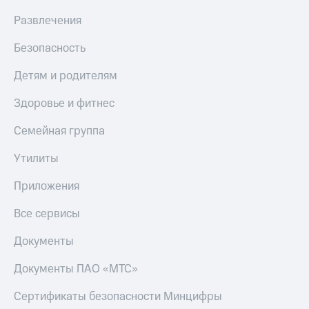
МТС
КИОН
Развлечения
Деньги
Строки
МТС
Безопасность
Накопления
Live
Откладывайте
Детям и родителям
Гудок
деньги
и получайте
Здоровье и фитнес
Мой
доход 15%
МТС
Акции
Семейная группа
Условия
Все
пополнения
приложения
Утилиты
Финансы
Скидка
Инвестиции
Приложения
30%
на связь
Получайте
Все сервисы
доход
онлайн
Тарифы
Документы
Страхование
RED,
РИИЛ
Документы ПАО «МТС»
Покупка
и МТС Супер
полисов
дешевле
Сертификаты безопасности Минцифры
онлайн
при оплате