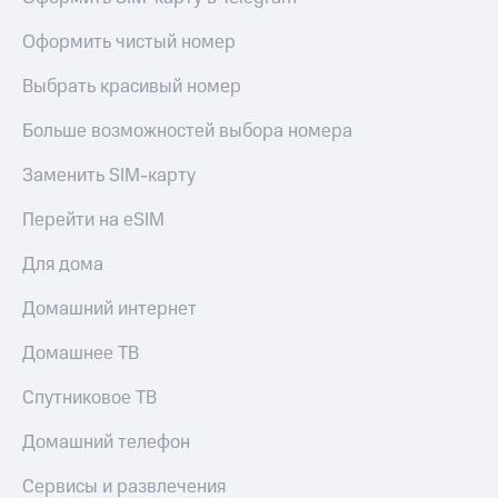
Live
и не
только
Оформить чистый номер
Гудок
Безопасность
Выбрать красивый номер
Мой
МТС
Финансы
Больше возможностей выбора номера
Все
Детям
Заменить SIM-карту
приложения
и родителям
Инвестиции
Перейти на eSIM
Здоровье
и фитнес
Получайте
Для дома
доход
Приложения
онлайн
от МТС
Домашний интернет
Страхование
Акции
Домашнее ТВ
Покупка
полисов
Приложения
Спутниковое ТВ
онлайн
КИОН
Скидка 30%
Домашний телефон
на связь
КИОН
Музыка
Сервисы и развлечения
С картой