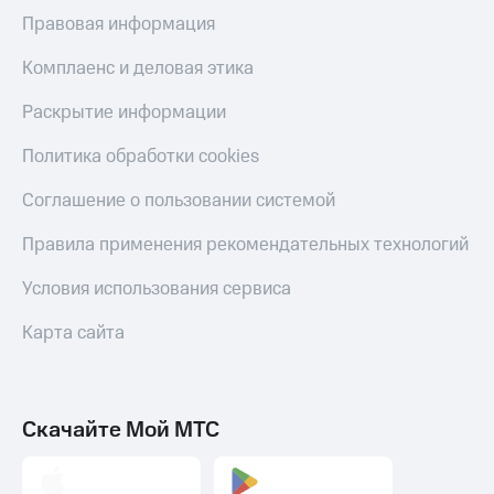
Скидка 30%
с карты
Правовая информация
на связь
МТС Деньги
Комплаенс и деловая этика
С картой
Обзоры
МТС
товаров
Раскрытие информации
Деньги
МТС
Скидки
Политика обработки cookies
Накопления
до 40%
на смартфоны
Откладывайте
Соглашение о пользовании системой
деньги
при
и получайте
Правила применения рекомендательных технологий
покупке
доход 15%
со связью
Платежи
Условия использования сервиса
МТС
и
переводы
Карта сайта
Пополнить
номер
МТС
Скачайте Мой МТС
Настройки
автоплатежа