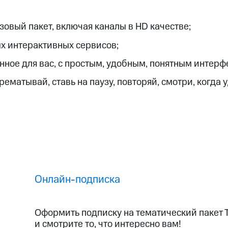
ые часы и трекеры
Умный дом
Планшеты
Акции и 
ход 15%
овый пакет, включая каналы в HD качестве;
х интерактивных сервисов;
ное для вас, с простым, удобным, понятным интерф
матывай, ставь на паузу, повторяй, смотри, когда 
ле при оплате с карты МТС Деньги
Онлайн-подписка
Оформить подписку на тематический пакет 
и смотрите то, что интересно вам!