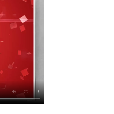
фитнес
Приложения от МТС
Приложения
Финансы
угого оператора
Оплата
Интернет-магазин