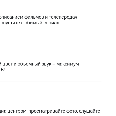
описанием фильмов и телепередач.
пропустите любимый сериал.
й цвет и объемный звук – максимум
ТВ!
иа центром: просматривайте фото, слушайте