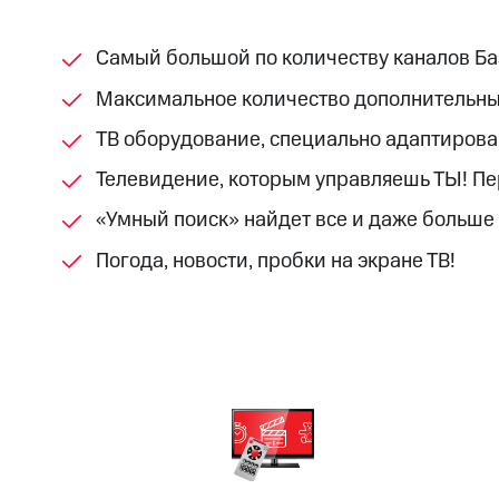
Смартфоны
Наушники и колонки
Умн
МТС Накопления
Откладывайте деньги и получайте до
Самый большой по количеству каналов Баз
Акции
Условия пополнения
Максимальное количество дополнительны
Скидка 30% на связь
ТВ оборудование, специально адаптирован
Телевидение, которым управляешь ТЫ! Пере
Тарифы RED, РИИЛ и МТС Супер дешев
«Умный поиск» найдет все и даже больше
Обзоры товаров
Погода, новости, пробки на экране ТВ!
Скидки до 40%
на смартфоны
при покупке со связью МТС