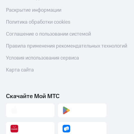
Скидка 30%
с карты
на связь
МТС Деньги
Раскрытие информации
С картой
Обзоры
Политика обработки cookies
МТС
товаров
Деньги
Соглашение о пользовании системой
МТС
Скидки
Накопления
до 40%
Правила применения рекомендательных технологий
на смартфоны
Откладывайте
Условия использования сервиса
деньги
при
и получайте
покупке
Карта сайта
доход 15%
со связью
Платежи
МТС
и
переводы
Скачайте Мой МТС
Пополнить
номер
МТС
Настройки
автоплатежа