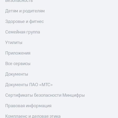
Безопасность
МТС
КИОН
Деньги
Строки
Детям и родителям
МТС
Накопления
Live
Здоровье и фитнес
Откладывайте
Гудок
Семейная группа
деньги
и получайте
Мой
Утилиты
доход 15%
МТС
Акции
Приложения
Условия
Все
пополнения
приложения
Все сервисы
Финансы
Скидка
Инвестиции
Документы
30%
на связь
Получайте
Документы ПАО «МТС»
доход
онлайн
Тарифы
Сертификаты безопасности Минцифры
Страхование
RED,
РИИЛ
Покупка
и МТС Супер
Правовая информация
полисов
дешевле
онлайн
при оплате
Комплаенс и деловая этика