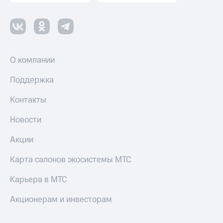
Пополнить
номер
другого
оператора
Оплата
О компании
интернета
и
Поддержка
ТВ
Контакты
Переводы
с
Новости
телефона
на карту
Акции
МТС Pay
Карта салонов экосистемы МТС
Оплата
Карьера в МТС
по QR-
коду
за границей
Акционерам и инвесторам
тернет-магазин