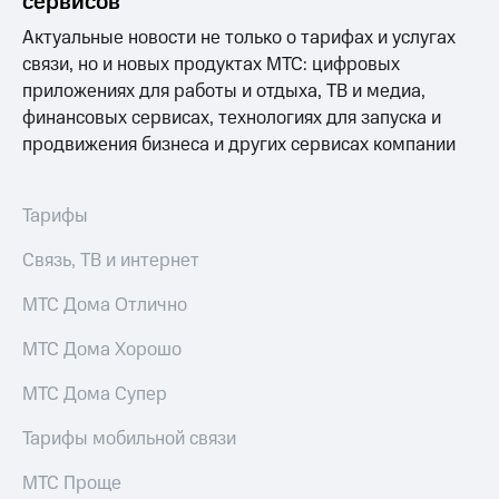
сервисов
Выбрать
ТВ и телефон
красивый
для дома
Актуальные новости не только о тарифах и услугах
номер
связи, но и новых продуктах МТС: цифровых
Услуги
Заменить
приложениях для работы и отдыха, ТВ и медиа,
SIM-
Личный
финансовых сервисах, технологиях для запуска и
карту
кабинет
продвижения бизнеса и других сервисах компании
интернета
Перейти
и
на
ТВ
Тарифы
eSIM
Личный
кабинет
Связь, ТВ и интернет
Для дома
спутникового
Выберите
ТВ
и подключите
Скачать
МТС Дома Отлично
ТВ
приложение
с выгодным
Мой
МТС Дома Хорошо
тарифом
МТС
Акции
МТС Дома Супер
Тарифы
Интернет,
Тарифы мобильной связи
ТВ и телефон
Видеонаблюдение
для дома
для дома
МТС Проще