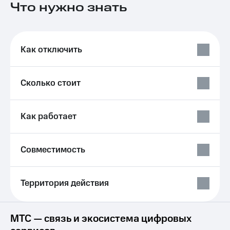
Что нужно знать
на связь
Роуминг
Тарифы
RED,
Семейная
РИИЛ
Как отключить
группа
и МТС
Супер
Заказать
дешевле
Сколько стоит
SIM-
при
карту
оплате
с карты
Оформить
Как работает
МТС
eSIM
Деньги
SIM-
Выберите
Совместимость
карта
и подключите
для
ТВ
иностранцев
с выгодным
Территория действия
тарифом
Оформить
чистый
Тарифы
номер
МТС — связь и экосистема цифровых
Интернет,