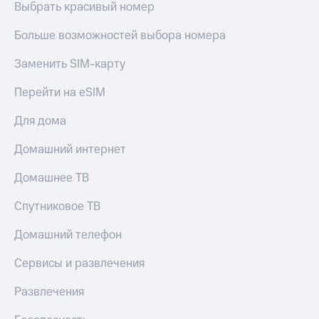
Live
Выбрать красивый номер
и не
только
Гудок
Больше возможностей выбора номера
Безопасность
Мой
Заменить SIM-карту
МТС
Финансы
Перейти на eSIM
Все
Детям
приложения
и родителям
Для дома
Инвестиции
Здоровье
Домашний интернет
и фитнес
Получайте
Домашнее ТВ
доход
Приложения
онлайн
от МТС
Спутниковое ТВ
Страхование
Акции
Покупка
Домашний телефон
полисов
Приложения
онлайн
Сервисы и развлечения
КИОН
Скидка 30%
на связь
Развлечения
КИОН
Музыка
С картой