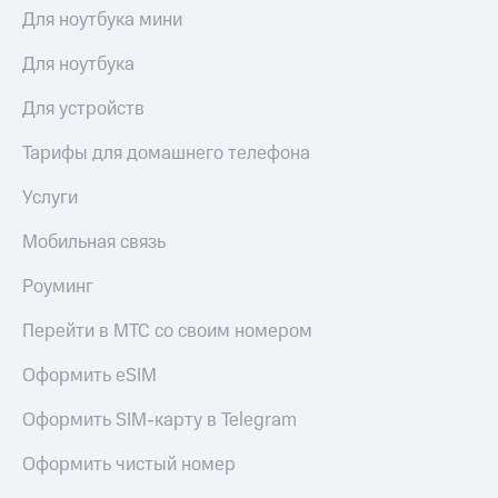
висы и подписки
Сертификаты
Для ноутбука мини
МТС
безопасности
Premium
Для ноутбука
Всё
Подписка
под
Для устройств
на гигабайты
рукой
интернета,
в Мой МТС
фильмы,
Тарифы для домашнего телефона
музыка
Посмотрите,
и многое
Услуги
что
другое
полезного
Семейная
Мобильная связь
есть
группа
в нашем
Роуминг
приложении
Скидка
на тарифы,
Перейти в МТС со своим номером
КИОН
общие
подписки
Оформить eSIM
КИОН
и услуги,
Музыка
доступ
Оформить SIM-карту в Telegram
к геолокации
КИОН
Кино,
Строки
Оформить чистый номер
музыка,
книги