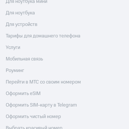
Для ноутбука мини
МТС
КИОН
Деньги
Строки
Для ноутбука
МТС
Накопления
Live
Для устройств
Откладывайте
Гудок
Тарифы для домашнего телефона
деньги
и получайте
Мой
Услуги
доход 15%
МТС
Акции
Условия
Мобильная связь
Все
пополнения
приложения
Роуминг
Финансы
Скидка
Инвестиции
30%
Перейти в МТС со своим номером
на связь
Получайте
Оформить eSIM
доход
онлайн
Тарифы
Страхование
RED,
Оформить SIM-карту в Telegram
РИИЛ
Покупка
и МТС Супер
Оформить чистый номер
полисов
дешевле
онлайн
при оплате
Выбрать красивый номер