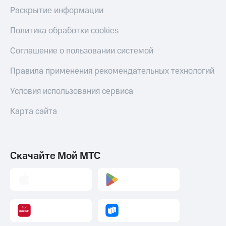
Смартфоны
Раскрытие информации
Наушники
Политика обработки cookies
и
колонки
Соглашение о пользовании системой
Умные
Правила применения рекомендательных технологий
часы
и
трекеры
Условия использования сервиса
Умный
Карта сайта
дом
Планшеты
Скачайте Мой МТС
Акции
и
скидки
Все
товары