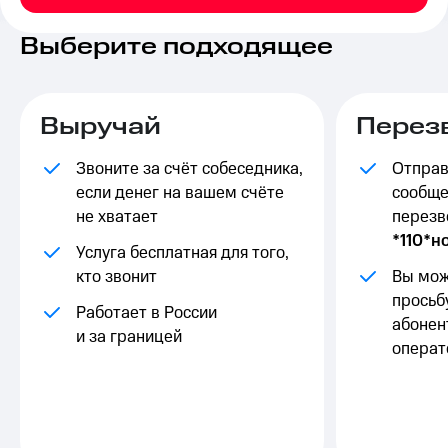
на связь
Выберите подходящее
Роуминг
Тарифы
RED,
Семейная
РИИЛ
группа
и МТС
Выручай
Перез
Супер
Заказать
дешевле
SIM-
Звоните за счёт собеседника,
Отправ
при
карту
оплате
если денег на вашем счёте
сообще
с карты
не хватает
перезв
Оформить
МТС
*110*н
eSIM
Деньги
Услуга бесплатная для того,
кто звонит
Вы мож
SIM-
Выберите
карта
просьб
и подключите
Работает в России
для
ТВ
абонен
и за границей
иностранцев
с выгодным
операт
тарифом
Оформить
чистый
Тарифы
номер
Интернет,