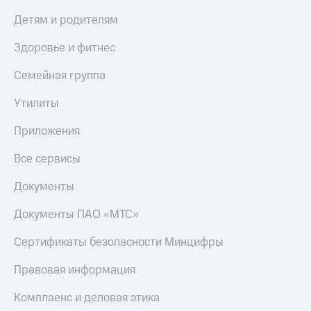
Пополнить
Детям и родителям
номер
другого
Здоровье и фитнес
оператора
Семейная группа
Оплата
интернета
Утилиты
и
ТВ
Приложения
Переводы
с
Все сервисы
телефона
на карту
Документы
МТС Pay
Документы ПАО «МТС»
Оплата
Сертификаты безопасности Минцифры
по QR-
коду
Правовая информация
за границей
Комплаенс и деловая этика
тернет-магазин