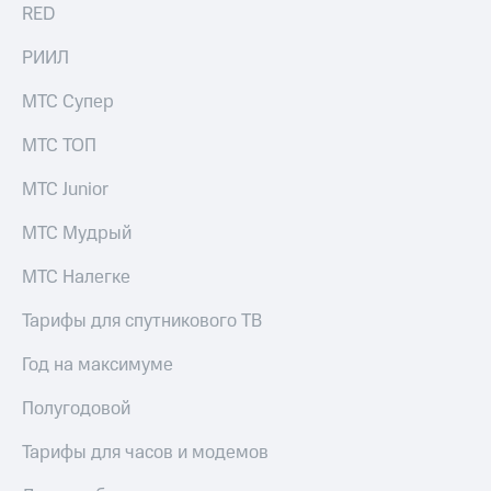
Live
и не
RED
только
Гудок
РИИЛ
Безопасность
Мой
МТС Супер
МТС
Финансы
МТС ТОП
Все
Детям
приложения
и родителям
МТС Junior
Инвестиции
Здоровье
МТС Мудрый
и фитнес
Получайте
МТС Налегке
доход
Приложения
онлайн
от МТС
Страхование
Тарифы для спутникового ТВ
Акции
Покупка
Год на максимуме
полисов
Приложения
онлайн
Полугодовой
КИОН
Скидка 30%
на связь
КИОН
Тарифы для часов и модемов
Музыка
С картой