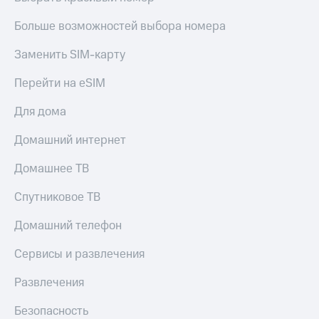
Скидка 30%
с карты
на связь
МТС Деньги
Больше возможностей выбора номера
С картой
Обзоры
Заменить SIM-карту
МТС
товаров
Деньги
Перейти на eSIM
МТС
Скидки
Накопления
до 40%
Для дома
на смартфоны
Откладывайте
Домашний интернет
деньги
при
и получайте
покупке
Домашнее ТВ
доход 15%
со связью
Платежи
МТС
и
Спутниковое ТВ
переводы
Домашний телефон
Пополнить
номер
Сервисы и развлечения
МТС
Развлечения
Настройки
автоплатежа
Безопасность