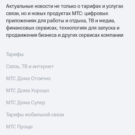
висы и подписки
Сертификаты
Актуальные новости не только о тарифах и услугах
МТС
безопасности
Premium
связи, но и новых продуктах МТС: цифровых
Всё
приложениях для работы и отдыха, ТВ и медиа,
Подписка
под
финансовых сервисах, технологиях для запуска и
на гигабайты
рукой
продвижения бизнеса и других сервисах компании
интернета,
в Мой МТС
фильмы,
музыка
Посмотрите,
и многое
Тарифы
что
другое
полезного
Семейная
Связь, ТВ и интернет
есть
группа
в нашем
МТС Дома Отлично
приложении
Скидка
на тарифы,
МТС Дома Хорошо
КИОН
общие
подписки
КИОН
МТС Дома Супер
и услуги,
Музыка
доступ
Тарифы мобильной связи
к геолокации
КИОН
Кино,
Строки
МТС Проще
музыка,
книги