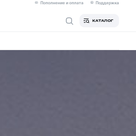
Пополнение и оплата
Поддержка
Скидка 30% на связь
Личные кабинеты
КАТАЛОГ
Мобильная связь
IM-карта для иностранцев
M
Для дома
ерейти в МТС со своим
ой МТС
Сервисы и подписки
фитнес
Приложения от МТС