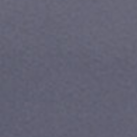
Тарифы RED, РИИЛ и МТС Супер дешев
Обзоры товаров
Скидки до 40%
на смартфоны
при покупке со связью МТС