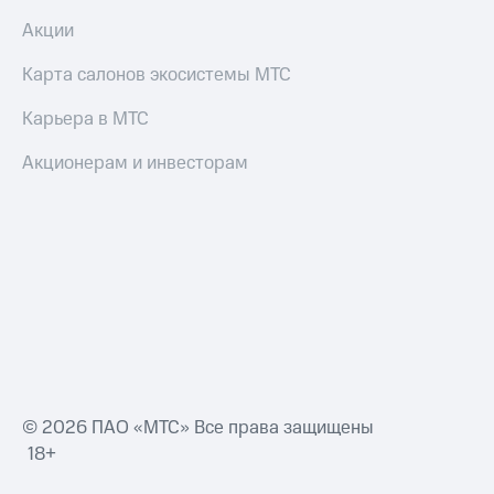
Оплата
Акции
по QR-
коду
Карта салонов экосистемы МТС
за границей
Карьера в МТС
тернет-магазин
Смартфоны
Акционерам и инвесторам
Наушники
и
колонки
Умные
часы
и
трекеры
Умный
дом
© 2026 ПАО «МТС» Все права защищены
Планшеты
18+
Акции