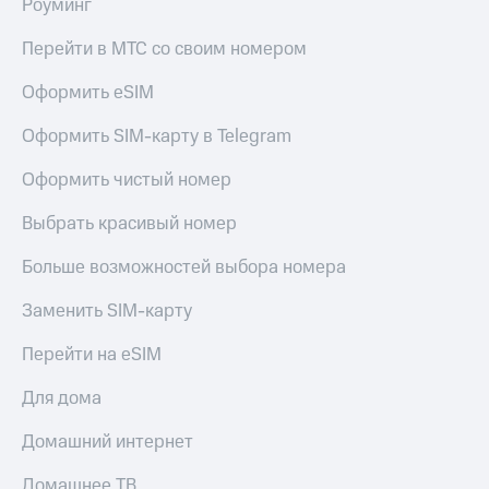
Роуминг
КИОН
Кино,
Строки
музыка,
Перейти в МТС со своим номером
книги
Live
и не
Оформить eSIM
только
Гудок
Оформить SIM-карту в Telegram
Безопасность
Мой
Оформить чистый номер
МТС
Финансы
Все
Выбрать красивый номер
Детям
приложения
и родителям
Больше возможностей выбора номера
Инвестиции
Здоровье
и фитнес
Заменить SIM-карту
Получайте
доход
Приложения
Перейти на eSIM
онлайн
от МТС
Для дома
Страхование
Акции
Домашний интернет
Покупка
Приложения
полисов
КИОН
Домашнее ТВ
онлайн