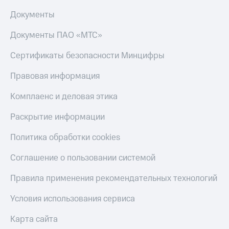
Тарифы
Документы
Покупка
RED,
полисов
РИИЛ
Документы ПАО «МТС»
онлайн
и МТС Супер
дешевле
Скидка 30%
Сертификаты безопасности Минцифры
при оплате
на связь
с карты
Правовая информация
МТС Деньги
С картой
МТС
Комплаенс и деловая этика
Обзоры
Деньги
товаров
Раскрытие информации
МТС
Скидки
Накопления
Политика обработки cookies
до 40%
Откладывайте
на смартфоны
Соглашение о пользовании системой
деньги
и получайте
при
Правила применения рекомендательных технологий
доход 15%
покупке
со связью
Платежи
Условия использования сервиса
МТС
и
переводы
Карта сайта