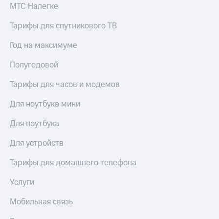
МТС Налегке
доступ
висы и подписки
к геолокации
Тарифы для спутникового ТВ
МТС
Сертификаты
Premium
безопасности
Год на максимуме
Подписка
Всё
на гигабайты
Полугодовой
интернета,
под
фильмы,
рукой
Тарифы для часов и модемов
музыка
в Мой МТС
и многое
Для ноутбука мини
другое
Посмотрите,
что
Для ноутбука
Семейная
полезного
группа
есть
Для устройств
в нашем
Скидка
приложении
Тарифы для домашнего телефона
на тарифы,
общие
КИОН
Услуги
подписки
и услуги,
КИОН
доступ
Мобильная связь
Музыка
к геолокации