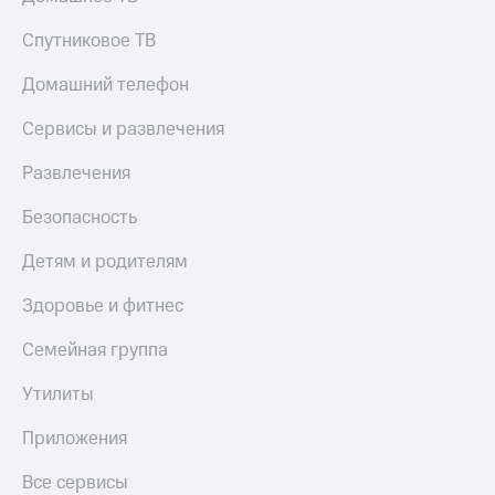
КИОН
Скидка 30%
Спутниковое ТВ
Музыка
на связь
Домашний телефон
КИОН
С картой
Строки
МТС
Сервисы и развлечения
Деньги
Live
Развлечения
МТС
Гудок
Накопления
Безопасность
Мой
Откладывайте
МТС
Детям и родителям
деньги
и получайте
Все
Здоровье и фитнес
доход 15%
приложения
Акции
Финансы
Семейная группа
Инвестиции
Условия
пополнения
Утилиты
Получайте
доход
Скидка
Приложения
онлайн
30%
на связь
Все сервисы
Страхование