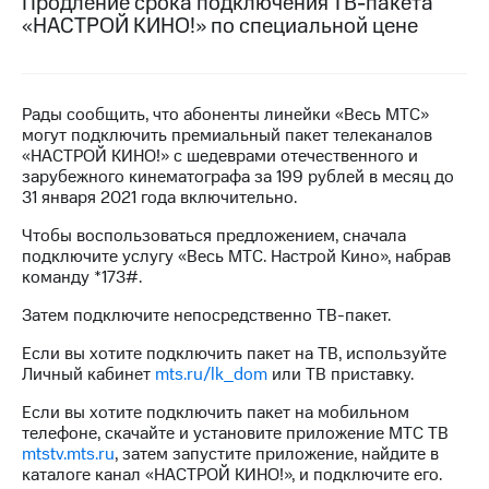
Продление срока подключения ТВ-пакета
на связь
«НАСТРОЙ КИНО!» по специальной цене
Роуминг
Тарифы
RED,
Семейная
РИИЛ
Рады сообщить, что абоненты линейки «Весь МТС»
группа
и МТС
могут подключить премиальный пакет телеканалов
Супер
«НАСТРОЙ КИНО!» с шедеврами отечественного и
Заказать
дешевле
зарубежного кинематографа за 199 рублей в месяц до
SIM-
при
31 января 2021 года включительно.
карту
оплате
с карты
Чтобы воспользоваться предложением, сначала
Оформить
МТС
подключите услугу «Весь МТС. Настрой Кино», набрав
eSIM
Деньги
команду *173#.
SIM-
Выберите
Затем подключите непосредственно ТВ-пакет.
карта
и подключите
для
ТВ
Если вы хотите подключить пакет на ТВ, используйте
иностранцев
с выгодным
Личный кабинет
mts.ru/lk_dom
или ТВ приставку.
тарифом
Оформить
Если вы хотите подключить пакет на мобильном
чистый
телефоне, скачайте и установите приложение МТС ТВ
Тарифы
номер
mtstv.mts.ru
, затем запустите приложение, найдите в
каталоге канал «НАСТРОЙ КИНО!», и подключите его.