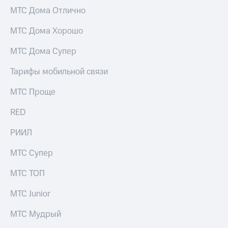
для дома
МТС Дома Отлично
Услуги
149 ₽/
МТС Дома Хорошо
мес
Акции
МТС Дома Супер
МТС
Домашний
Premium
интернет
Тарифы мобильной связи
Подписка
Домашнее
МТС Проще
на гигабайты
ТВ
интернета,
RED
фильмы,
Спутниковое
музыка
ТВ
и многое
РИИЛ
другое
Домашний
МТС Супер
телефон
Семейная
группа
МТС ТОП
Перейти
в МТС
Скидка
МТС Junior
со своим
на тарифы,
номером
общие
МТС Мудрый
подписки
Поддержка
и услуги,