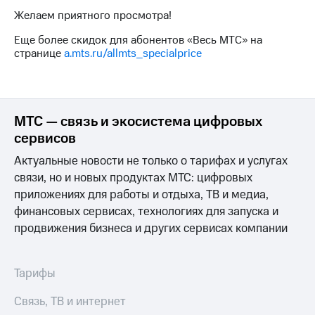
Интернет,
Выбрать
ТВ и телефон
Желаем приятного просмотра!
красивый
для дома
номер
Еще более скидок для абонентов «Весь МТС» на
странице
a.mts.ru/allmts_specialprice
Заменить
Услуги
SIM-
карту
Личный
кабинет
Перейти
МТС — связь и экосистема цифровых
интернета
на
и
eSIM
сервисов
ТВ
Личный
Актуальные новости не только о тарифах и услугах
Для дома
кабинет
Выберите
связи, но и новых продуктах МТС: цифровых
спутникового
и подключите
приложениях для работы и отдыха, ТВ и медиа,
ТВ
ТВ
финансовых сервисах, технологиях для запуска и
Скачать
с выгодным
приложение
продвижения бизнеса и других сервисах компании
тарифом
Мой
МТС
Акции
Тарифы
Тарифы
Интернет,
ТВ и телефон
Связь, ТВ и интернет
Видеонаблюдение
для дома