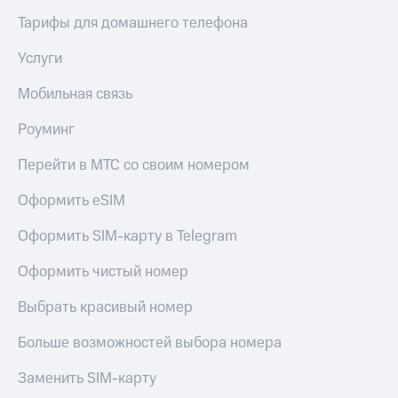
доступ
Тарифы для домашнего телефона
висы и подписки
к геолокации
МТС
Услуги
Сертификаты
Premium
безопасности
Мобильная связь
Подписка
Всё
на гигабайты
Роуминг
интернета,
под
фильмы,
рукой
Перейти в МТС со своим номером
музыка
в Мой МТС
и многое
другое
Оформить eSIM
Посмотрите,
что
Семейная
Оформить SIM-карту в Telegram
полезного
группа
есть
Оформить чистый номер
в нашем
Скидка
приложении
на тарифы,
Выбрать красивый номер
общие
КИОН
подписки
Больше возможностей выбора номера
и услуги,
КИОН
доступ
Музыка
Заменить SIM-карту
к геолокации