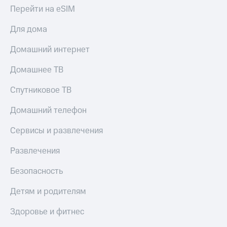
КИОН
Перейти на eSIM
Кино,
Строки
музыка,
книги
Для дома
Live
и не
только
Домашний интернет
Гудок
Безопасность
Домашнее ТВ
Мой
МТС
Финансы
Спутниковое ТВ
Все
Детям
Домашний телефон
приложения
и родителям
Сервисы и развлечения
Инвестиции
Здоровье
и фитнес
Развлечения
Получайте
доход
Приложения
онлайн
Безопасность
от МТС
Страхование
Детям и родителям
Акции
Покупка
Здоровье и фитнес
Приложения
полисов
КИОН
онлайн