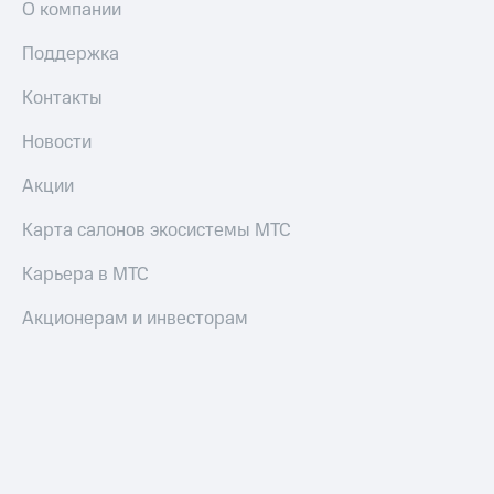
О компании
Пополнить
номер
Поддержка
МТС
Контакты
Настройки
автоплатежа
Новости
Пополнить
номер
Акции
другого
оператора
Карта салонов экосистемы МТС
Оплата
Карьера в МТС
интернета
и
Акционерам и инвесторам
ТВ
Переводы
с
телефона
на карту
МТС Pay