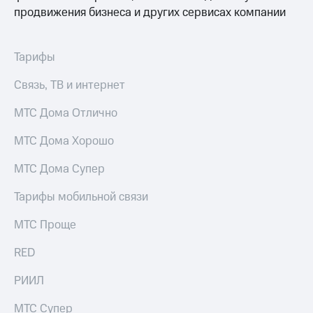
Интернет,
Выбрать
продвижения бизнеса и других сервисах компании
ТВ и телефон
красивый
для дома
номер
Заменить
Тарифы
Услуги
SIM-
карту
Связь, ТВ и интернет
Личный
кабинет
Перейти
МТС Дома Отлично
интернета
на
и
eSIM
МТС Дома Хорошо
ТВ
Личный
Для дома
МТС Дома Супер
кабинет
Выберите
спутникового
и подключите
Тарифы мобильной связи
ТВ
ТВ
Скачать
с выгодным
МТС Проще
приложение
тарифом
Мой
МТС
RED
Акции
Тарифы
Интернет,
РИИЛ
ТВ и телефон
Видеонаблюдение
для дома
МТС Супер