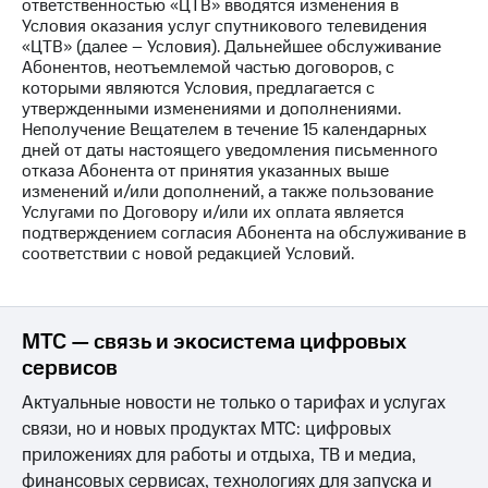
ответственностью «ЦТВ» вводятся изменения в
на связь
Условия оказания услуг спутникового телевидения
«ЦТВ» (далее – Условия). Дальнейшее обслуживание
Роуминг
Тарифы
Абонентов, неотъемлемой частью договоров, с
RED,
которыми являются Условия, предлагается с
Семейная
РИИЛ
утвержденными изменениями и дополнениями.
группа
и МТС
Неполучение Вещателем в течение 15 календарных
Супер
дней от даты настоящего уведомления письменного
Заказать
дешевле
отказа Абонента от принятия указанных выше
SIM-
при
изменений и/или дополнений, а также пользование
карту
оплате
Услугами по Договору и/или их оплата является
с карты
подтверждением согласия Абонента на обслуживание в
Оформить
МТС
соответствии с новой редакцией Условий.
eSIM
Деньги
SIM-
Выберите
карта
и подключите
МТС — связь и экосистема цифровых
для
ТВ
сервисов
иностранцев
с выгодным
тарифом
Актуальные новости не только о тарифах и услугах
Оформить
связи, но и новых продуктах МТС: цифровых
чистый
Тарифы
номер
приложениях для работы и отдыха, ТВ и медиа,
финансовых сервисах, технологиях для запуска и