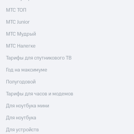
для дома
МТС ТОП
Услуги
149 ₽/
мес
МТС Junior
Акции
МТС
МТС Мудрый
Домашний
Premium
интернет
МТС Налегке
Подписка
Домашнее
на гигабайты
Тарифы для спутникового ТВ
ТВ
интернета,
фильмы,
Год на максимуме
Спутниковое
музыка
ТВ
и многое
Полугодовой
другое
Домашний
телефон
Тарифы для часов и модемов
Семейная
группа
Перейти
Для ноутбука мини
в МТС
Скидка
со своим
на тарифы,
Для ноутбука
номером
общие
подписки
Для устройств
Поддержка
и услуги,