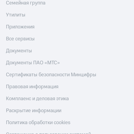
Семейная группа
КИОН
Скидка 30%
Музыка
Утилиты
на связь
КИОН
Приложения
С картой
Строки
МТС
Деньги
Все сервисы
Live
МТС
Документы
Гудок
Накопления
Документы ПАО «МТС»
Мой
Откладывайте
МТС
деньги
Сертификаты безопасности Минцифры
и получайте
Все
доход 15%
Правовая информация
приложения
Акции
Финансы
Комплаенс и деловая этика
Инвестиции
Условия
пополнения
Раскрытие информации
Получайте
доход
Скидка
онлайн
Политика обработки cookies
30%
на связь
Страхование