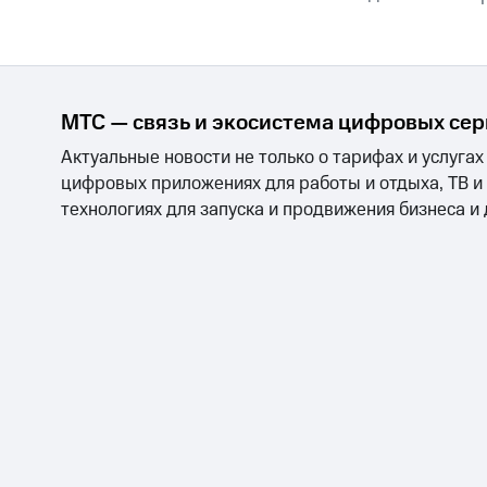
Смартфоны
Наушники и колонки
Умн
МТС Накопления
Откладывайте деньги и получайте до
Акции
Условия пополнения
МТС — связь и экосистема цифровых се
Скидка 30% на связь
Актуальные новости не только о тарифах и услугах
Тарифы RED, РИИЛ и МТС Супер дешев
цифровых приложениях для работы и отдыха, ТВ и
технологиях для запуска и продвижения бизнеса и
Обзоры товаров
Скидки до 40%
на смартфоны
при покупке со связью МТС