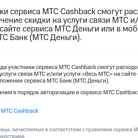
услуги, доступ к геолокации
ики сервиса МТС Cashback смогут ра
пасность
Финансы
Детям и родителям
Здоровье и 
ильмы, музыка и многое другое
чение скидки на услуги связи МТС и
 сайте сервиса МТС Деньги или в мо
услуги, доступ к геолокации
ive
Гудок
Мой МТС
Все приложения
С Банк (МТС Деньги).
ода участники сервиса МТС Cashback смогут расходо
 в нашем приложении
услуги связи МТС и/или услуги «Весь МТС» на сайте
ложении сервиса МТС Банк (МТС Деньги).
ive
Гудок
Мой МТС
Все приложения
Инвестиции
ния в порядок авторизации в сервисе МТС Cashback 
ход 15%
 МТС Cashback
ер МТС
Настройки автоплатежа
Пополнить номер др
 на карту
МТС Pay
Оплата по QR-коду за границей
ицы, начисляемые в соответствии с правилами сервиса М
редствами.