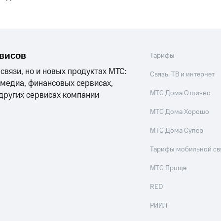
ые часы и трекеры
Умный дом
Планшеты
Акции и 
ход 15%
рвисов
Тарифы
 связи, но и новых продуктах МТС:
Связь, ТВ и интернет
ле при оплате с карты МТС Деньги
 медиа, финансовых сервисах,
МТС Дома Отлично
 других сервисах компании
МТС Дома Хорошо
МТС Дома Супер
Тарифы мобильной св
МТС Проще
RED
РИИЛ