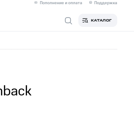
Пополнение и оплата
Поддержка
Скидка 30% на связь
Личные кабинеты
КАТАЛОГ
Мобильная связь
IM-карта для иностранцев
M
Для дома
hback
ерейти в МТС со своим
ой МТС
Сервисы и подписки