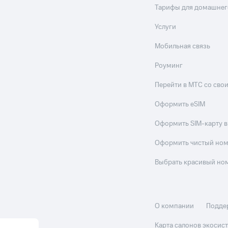
Тарифы для домашнег
Услуги
Мобильная связь
Роуминг
Перейти в МТС со св
Оформить eSIM
Оформить SIM-карту в
Оформить чистый но
Выбрать красивый но
О компании
Подде
Карта салонов экоси