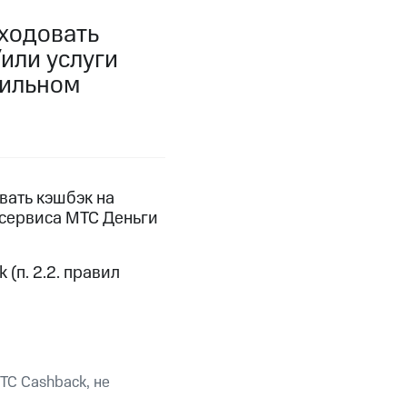
сходовать
фитнес
Приложения от МТС
/или услуги
бильном
Приложения
Финансы
вать кэшбэк на
 сервиса МТС Деньги
(п. 2.2. правил
угого оператора
Оплата
ТС Cashback, не
Интернет-магазин