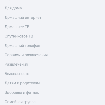
КИОН
Скидка 30%
Для дома
Музыка
на связь
Домашний интернет
КИОН
С картой
Строки
МТС
Домашнее ТВ
Деньги
Live
Спутниковое ТВ
МТС
Гудок
Накопления
Домашний телефон
Мой
Откладывайте
Сервисы и развлечения
МТС
деньги
и получайте
Все
Развлечения
доход 15%
приложения
Акции
Финансы
Безопасность
Инвестиции
Условия
пополнения
Детям и родителям
Получайте
доход
Скидка
Здоровье и фитнес
онлайн
30%
на связь
Семейная группа
Страхование