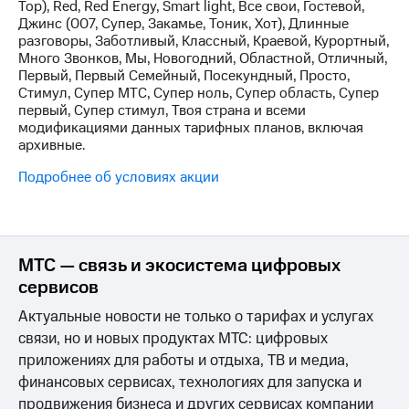
Интернет,
Выбрать
Top), Red, Red Energy, Smart light, Все свои, Гостевой,
ТВ и телефон
красивый
Джинс (007, Супер, Закамье, Тоник, Хот), Длинные
для дома
номер
разговоры, Заботливый, Классный, Краевой, Курортный,
Много Звонков, Мы, Новогодний, Областной, Отличный,
Заменить
Первый, Первый Семейный, Посекундный, Просто,
Услуги
SIM-
Стимул, Супер МТС, Супер ноль, Супер область, Супер
карту
первый, Супер стимул, Твоя страна и всеми
Личный
модификациями данных тарифных планов, включая
кабинет
Перейти
архивные.
интернета
на
и
eSIM
Подробнее об условиях акции
ТВ
Личный
Для дома
кабинет
Выберите
спутникового
и подключите
ТВ
МТС — связь и экосистема цифровых
ТВ
Скачать
с выгодным
сервисов
приложение
тарифом
Мой
Актуальные новости не только о тарифах и услугах
МТС
связи, но и новых продуктах МТС: цифровых
Акции
Тарифы
приложениях для работы и отдыха, ТВ и медиа,
Интернет,
финансовых сервисах, технологиях для запуска и
ТВ и телефон
Видеонаблюдение
для дома
продвижения бизнеса и других сервисах компании