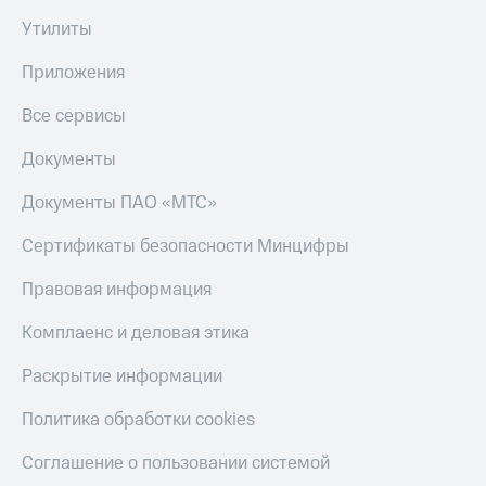
Тарифы
Утилиты
Покупка
RED,
полисов
РИИЛ
Приложения
онлайн
и МТС Супер
дешевле
Скидка 30%
Все сервисы
при оплате
на связь
с карты
Документы
МТС Деньги
С картой
МТС
Документы ПАО «МТС»
Обзоры
Деньги
товаров
Сертификаты безопасности Минцифры
МТС
Скидки
Накопления
Правовая информация
до 40%
Откладывайте
на смартфоны
Комплаенс и деловая этика
деньги
и получайте
при
Раскрытие информации
доход 15%
покупке
со связью
Платежи
Политика обработки cookies
МТС
и
переводы
Соглашение о пользовании системой