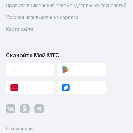
Пополнить
Правила применения рекомендательных технологий
номер
МТС
Условия использования сервиса
Настройки
Карта сайта
автоплатежа
Пополнить
номер
другого
Скачайте Мой МТС
оператора
Оплата
интернета
и
ТВ
Переводы
с
телефона
на карту
МТС Pay
О компании