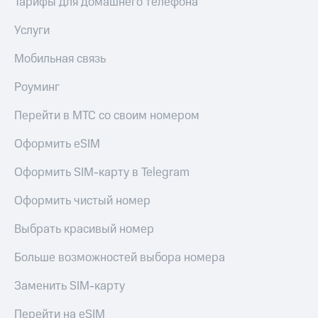
Тарифы для домашнего телефона
КИОН
Кино,
Строки
музыка,
Услуги
книги
Live
и не
Мобильная связь
только
Гудок
Роуминг
Безопасность
Мой
Перейти в МТС со своим номером
МТС
Финансы
Оформить eSIM
Все
Детям
приложения
и родителям
Оформить SIM-карту в Telegram
Инвестиции
Здоровье
Оформить чистый номер
и фитнес
Получайте
доход
Приложения
Выбрать красивый номер
онлайн
от МТС
Больше возможностей выбора номера
Страхование
Акции
Заменить SIM-карту
Покупка
Приложения
полисов
КИОН
Перейти на eSIM
онлайн