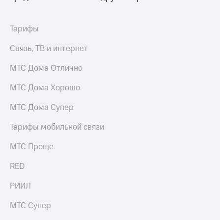
для дома
Услуги
149 ₽/
Тарифы
мес
Акции
Связь, ТВ и интернет
МТС
Домашний
Premium
МТС Дома Отлично
интернет
Подписка
Домашнее
МТС Дома Хорошо
на гигабайты
ТВ
интернета,
МТС Дома Супер
фильмы,
Спутниковое
музыка
ТВ
Тарифы мобильной связи
и многое
другое
Домашний
МТС Проще
телефон
Семейная
группа
RED
Перейти
в МТС
Скидка
РИИЛ
со своим
на тарифы,
номером
общие
МТС Супер
подписки
Поддержка
и услуги,