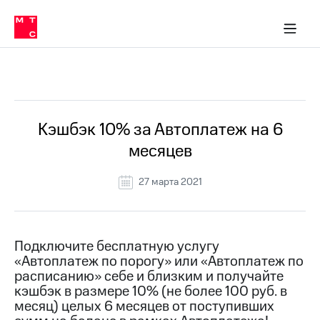
Перенести
ка 30% на связь
обильная связь
Сервисы и подписки
Интернет-магазин
Для дома
Скидка 30% на связь
Личные кабинеты
Финансы
Приложения
номер
ичные кабинеты
в МТС
Мобильная
связь
Все Новости
Тарифы
Интернет
и
ТВ
Услуги
Кэшбэк 10% за Автоплатеж на 6
Спутниковое
месяцев
ТВ
Роуминг
МТС
27 марта 2021
Деньги
Личный
кабинет
Мобильная связь
Скачать
Перенести
Подключите бесплатную услугу
приложение
номер
«Автоплатеж по порогу» или «Автоплатеж по
Мой
в МТС
МТС
расписанию» себе и близким и получайте
Акции
кэшбэк в размере 10% (не более 100 руб. в
Тарифы
месяц) целых 6 месяцев от поступивших
Скидка 30%
Услуги