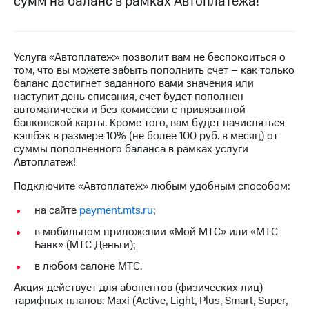
сумм на баланс в рамках Автоплатежа!
на связь
Роуминг
Тарифы
RED,
Услуга «Автоплатеж» позволит вам не беспокоиться о
Семейная
РИИЛ
том, что вы можете забыть пополнить счет – как только
группа
и МТС
баланс достигнет заданного вами значения или
Супер
наступит день списания, счет будет пополнен
Заказать
дешевле
автоматически и без комиссии с привязанной
SIM-
при
банковской карты. Кроме того, вам будет начисляться
карту
оплате
кэшбэк в размере 10% (не более 100 руб. в месяц) от
с карты
суммы пополненного баланса в рамках услуги
Оформить
МТС
Автоплатеж!
eSIM
Деньги
Подключите «Автоплатеж» любым удобным способом:
SIM-
Выберите
карта
и подключите
на сайте
payment.mts.ru
;
для
ТВ
в мобильном приложении «Мой МТС» или «МТС
иностранцев
с выгодным
Банк» (МТС Деньги);
тарифом
Оформить
в любом салоне МТС.
чистый
Тарифы
номер
Акция действует для абонентов (физических лиц)
тарифных планов: Maxi (Active, Light, Plus, Smart, Super,