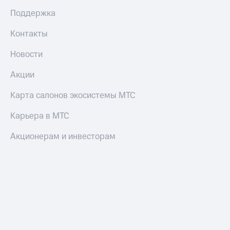
Оплата
Поддержка
по QR-
коду
Контакты
за границей
Новости
тернет-магазин
Смартфоны
Акции
Наушники
Карта салонов экосистемы МТС
и
колонки
Карьера в МТС
Умные
Акционерам и инвесторам
часы
и
трекеры
Умный
дом
Планшеты
Акции