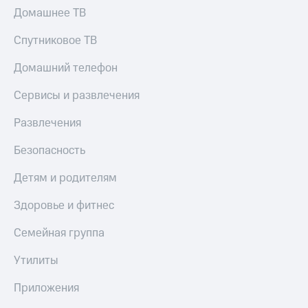
КИОН
Кино,
Домашнее ТВ
Строки
музыка,
книги
Спутниковое ТВ
Live
и не
только
Домашний телефон
Гудок
Безопасность
Сервисы и развлечения
Мой
МТС
Финансы
Развлечения
Все
Детям
Безопасность
приложения
и родителям
Детям и родителям
Инвестиции
Здоровье
и фитнес
Получайте
Здоровье и фитнес
доход
Приложения
онлайн
Семейная группа
от МТС
Страхование
Утилиты
Акции
Покупка
Приложения
Приложения
полисов
КИОН
онлайн