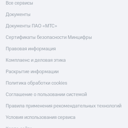
Все сервисы
КИОН
Скидка 30%
Музыка
Документы
на связь
КИОН
Документы ПАО «МТС»
С картой
Строки
МТС
Деньги
Сертификаты безопасности Минцифры
Live
МТС
Правовая информация
Гудок
Накопления
Комплаенс и деловая этика
Мой
Откладывайте
МТС
деньги
Раскрытие информации
и получайте
Все
доход 15%
Политика обработки cookies
приложения
Акции
Финансы
Соглашение о пользовании системой
Инвестиции
Условия
пополнения
Получайте
Правила применения рекомендательных технологий
доход
Скидка
онлайн
30%
Условия использования сервиса
на связь
Страхование