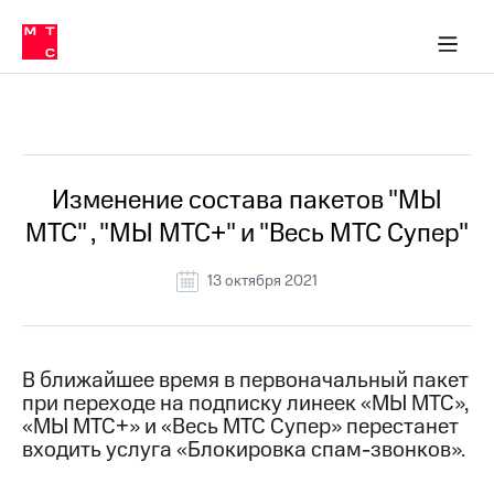
Перенести
ка 30% на связь
обильная связь
Сервисы и подписки
Интернет-магазин
Для дома
Скидка 30% на связь
Личные кабинеты
Финансы
Приложения
номер
ичные кабинеты
в МТС
Мобильная
связь
Все Новости
Тарифы
Интернет
и
ТВ
Услуги
Изменение состава пакетов "МЫ
Спутниковое
МТС" , "МЫ МТС+" и "Весь МТС Супер"
ТВ
Роуминг
МТС
13 октября 2021
Деньги
Личный
кабинет
Мобильная связь
Скачать
Перенести
В ближайшее время в первоначальный пакет
приложение
номер
при переходе на подписку линеек «МЫ МТС»,
Мой
в МТС
МТС
«МЫ МТС+» и «Весь МТС Супер» перестанет
Акции
входить услуга «Блокировка спам-звонков».
Тарифы
Скидка 30%
Услуги