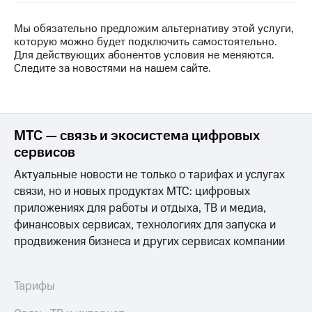
на связь
Мы обязательно предложим альтернативу этой услуги,
Роуминг
Тарифы
которую можно будет подключить самостоятельно.
RED,
Для действующих абонентов условия не меняются.
Семейная
РИИЛ
Следите за новостями на нашем сайте.
группа
и МТС
Супер
Заказать
дешевле
SIM-
при
карту
оплате
МТС — связь и экосистема цифровых
с карты
сервисов
Оформить
МТС
eSIM
Деньги
Актуальные новости не только о тарифах и услугах
связи, но и новых продуктах МТС: цифровых
SIM-
Выберите
приложениях для работы и отдыха, ТВ и медиа,
карта
и подключите
для
ТВ
финансовых сервисах, технологиях для запуска и
иностранцев
с выгодным
продвижения бизнеса и других сервисах компании
тарифом
Оформить
чистый
Тарифы
Тарифы
номер