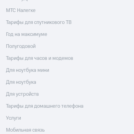
для дома
МТС Налегке
Услуги
149 ₽/
мес
Тарифы для спутникового ТВ
Акции
МТС
Год на максимуме
Домашний
Premium
интернет
Полугодовой
Подписка
Домашнее
на гигабайты
Тарифы для часов и модемов
ТВ
интернета,
фильмы,
Для ноутбука мини
Спутниковое
музыка
ТВ
и многое
Для ноутбука
другое
Домашний
телефон
Семейная
Для устройств
группа
Перейти
Тарифы для домашнего телефона
в МТС
Скидка
со своим
на тарифы,
Услуги
номером
общие
подписки
Мобильная связь
Поддержка
и услуги,