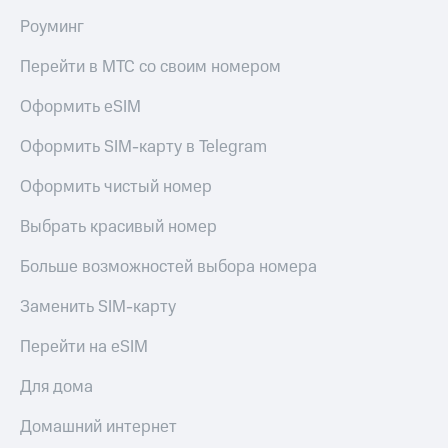
доступ
Роуминг
висы и подписки
к геолокации
МТС
Перейти в МТС со своим номером
Сертификаты
Premium
безопасности
Оформить eSIM
Подписка
Всё
на гигабайты
Оформить SIM-карту в Telegram
интернета,
под
фильмы,
рукой
Оформить чистый номер
музыка
в Мой МТС
и многое
другое
Выбрать красивый номер
Посмотрите,
что
Семейная
Больше возможностей выбора номера
полезного
группа
есть
Заменить SIM-карту
в нашем
Скидка
приложении
на тарифы,
Перейти на eSIM
общие
КИОН
подписки
Для дома
и услуги,
КИОН
доступ
Музыка
Домашний интернет
к геолокации