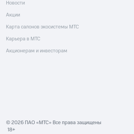
Новости
Пополнить
номер
Акции
МТС
Настройки
Карта салонов экосистемы МТС
автоплатежа
Карьера в МТС
Пополнить
номер
Акционерам и инвесторам
другого
оператора
Оплата
интернета
и
ТВ
Переводы
с
телефона
на карту
© 2026 ПАО «МТС» Все права защищены
МТС Pay
18+